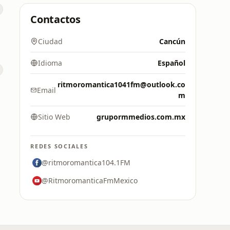
Contactos
Ciudad
Cancún
Idioma
Español
ritmoromantica1041fm@outlook.co
Email
m
Sitio Web
grupormmedios.com.mx
REDES SOCIALES
@ritmoromantica104.1FM
@RitmoromanticaFmMexico