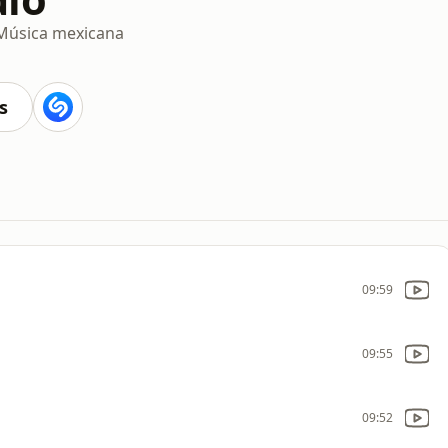
Música mexicana
s
09:59
09:55
09:52