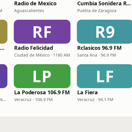
Radio de Mexico
Cumbia Sonidera Radio
FM
Aguascalientes
Puebla de Zaragoza
RF
R9
Viejitas pero Sabrosas Radio
Radio Felicidad
Rclasicos 96.9 FM
Ciudad de México · 1180 AM
Santa Ana · 96.9 FM
LP
LF
La Poderosa 106.9 FM
La Fiera
Manzanillo · 100.1 FM - 560 AM
Veracruz · 106.9 FM
Veracruz · 94.1 FM