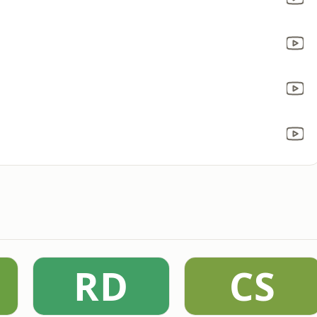
RD
CS