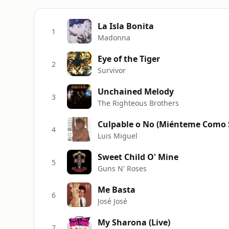
La Isla Bonita
1
Madonna
Eye of the Tiger
2
Survivor
Unchained Melody
3
The Righteous Brothers
Culpable o No (Miénteme Como 
4
Luis Miguel
Sweet Child O' Mine
5
Guns N' Roses
Me Basta
6
José José
My Sharona (Live)
7