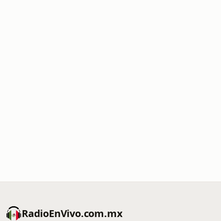
RadioEnVivo.com.mx