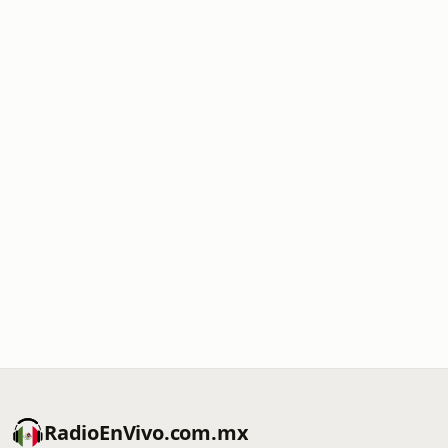
RadioEnVivo.com.mx