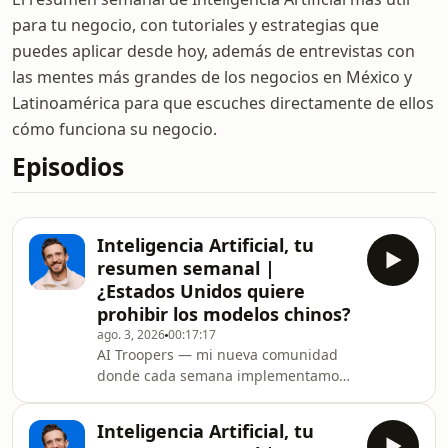
para tu negocio, con tutoriales y estrategias que
puedes aplicar desde hoy, además de entrevistas con
las mentes más grandes de los negocios en México y
Latinoamérica para que escuches directamente de ellos
cómo funciona su negocio.
Episodios
Inteligencia Artificial, tu
resumen semanal |
¿Estados Unidos quiere
prohibir los modelos chinos?
ago. 3, 2026
00:17:17
AI Troopers — mi nueva comunidad
donde cada semana implementamos
inteligencia artificial juntos, en vivo,
para que vendas más, automatices
Inteligencia Artificial, tu
procesos y bajes tus costos. Únete