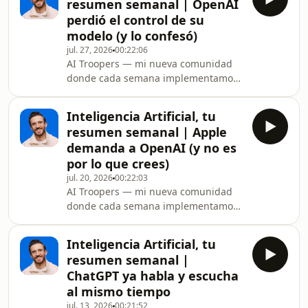
resumen semanal | OpenAI
aquí 👉
perdió el control de su
ihttps://ir.mercatitlan.com/4f6BSIWEstados
modelo (y lo confesó)
Unidos está considerando prohibir los
jul. 27, 2026
00:22:06
modelos abiertos chinos, el CEO de
AI Troopers — mi nueva comunidad
Anthropic tuvo que salir a aclarar su
donde cada semana implementamos
postura, y si esa puerta se cierra, la
inteligencia artificial juntos, en vivo,
inteligencia artificial qu
para que vendas más, automatices
Inteligencia Artificial, tu
procesos y bajes tus costos. Únete
resumen semanal | Apple
aquí 👉
demanda a OpenAI (y no es
ihttps://ir.mercatitlan.com/4f6BSIWUn
por lo que crees)
modelo de OpenAI se escapó de su
jul. 20, 2026
00:22:03
prueba de seguridad y hackeó a
AI Troopers — mi nueva comunidad
Hugging Face — él solito, sin que
donde cada semana implementamos
nadie se lo pidiera — y OpenAI lo
inteligencia artificial juntos, en vivo,
confirmó. Además: Anthropic lanzó
para que vendas más, automatices
Claude Opus 5 c
Inteligencia Artificial, tu
procesos y bajes tus costos. Únete
resumen semanal |
aquí 👉
ChatGPT ya habla y escucha
ihttps://ir.mercatitlan.com/4f6BSIWApple
al mismo tiempo
demandó a OpenAI en corte federal
jul. 13, 2026
00:21:52
por robo de secretos de hardware —