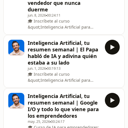
vendedor que nunca
caían las noticias. Desde ahí les
duerme
cuento todo lo nuevo de Siri AI — el
asistente que jala contexto de tus
jun. 8, 2026
00:24:11
🎓 Inscríbete al curso
mensajes, correos y fotos — y todas
&quot;Inteligencia Artificial para
las nove
Emprendedores&quot;:
https://bit.ly/IA-emprendedores-
Inteligencia Artificial, tu
ytEsta semana Meta soltó Meta
resumen semanal | El Papa
Business Agent, un agente de
habló de IA y adivina quién
inteligencia artificial que contesta,
estaba a su lado
vende y filtra clientes por WhatsApp,
jun. 1, 2026
00:19:13
Messenger e Instagram las
🎓 Inscríbete al curso
veinticuatro horas. Microsoft contestó
&quot;Inteligencia Artificial para
fuerte en su evento Build: presentó
Emprendedores&quot;:
Scout, un asistente siempre
https://bit.ly/IA-emprendedores-
encendido que prepara tus
Inteligencia Artificial, tu
ytEsta semana el Papa León XIV
resumen semanal | Google
publicó la primera encíclica de la
I/O y todo lo que viene para
Iglesia sobre inteligencia artificial y lo
los emprendedores
hizo con el cofundador de Anthropic
may. 25, 2026
00:24:17
parado justo a su lado, con cinco
🎓 Curso de IA para emprendedores: