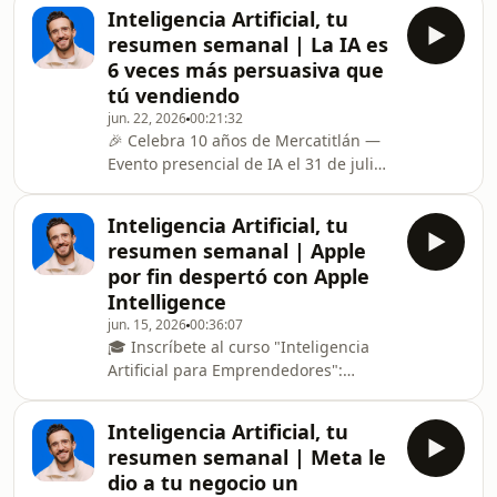
https://ir.mercatitlan.com/3SlXJmDEsta
Inteligencia Artificial, tu
semana Anthropic acusó a Alibaba de
resumen semanal | La IA es
robarle el cerebro a Claude con
6 veces más persuasiva que
25,000 cuentas falsas, y la ironía es
tú vendiendo
que todas estas inteligencias
jun. 22, 2026
00:21:32
artificiales se entrenaron leyendo
🎉 Celebra 10 años de Mercatitlán —
internet sin pedirle permiso a nadie;
Evento presencial de IA el 31 de julio
mientras tanto, OpenAI aprovechó el
en CDMX junto a Maca Riva (preventa,
momento para so
los precios suben pronto):
Inteligencia Artificial, tu
https://ir.mercatitlan.com/3SlXJmDEsta
resumen semanal | Apple
semana la inteligencia artificial se
por fin despertó con Apple
volvió tu mejor vendedora: los clientes
Intelligence
que llegan a tu negocio a través de
jun. 15, 2026
00:36:07
ella gastan 53% más, y resulta que la
🎓 Inscríbete al curso "Inteligencia
IA es hasta seis veces más persuasiva
Artificial para Emprendedores":
que un humano. OpenAI perdió más
https://bit.ly/IA-emprendedores-
d
ytEsta semana el episodio es especial:
Inteligencia Artificial, tu
Apple me invitó al WWDC 2026 y la
resumen semanal | Meta le
primera parte la grabé directo desde
dio a tu negocio un
Apple Park, en Silicon Valley, mientras