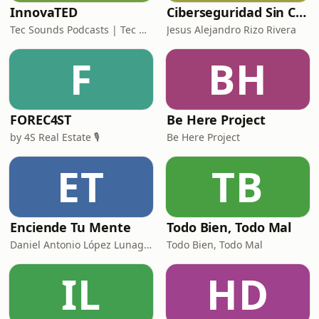
InnovaTED
Ciberseguridad Sin Censura
Tec Sounds Podcasts | Tec de Monterrey
Jesus Alejandro Rizo Rivera
F
BH
FOREC4ST
Be Here Project
by 4S Real Estate 🎙️
Be Here Project
ET
TB
Enciende Tu Mente
Todo Bien, Todo Mal
Daniel Antonio López Lunagómez
Todo Bien, Todo Mal
IL
HD