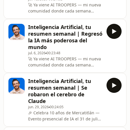
🚀 Ya viene AI TROOPERS — mi nueva
pero detrás del pleito hay una jugada
comunidad donde cada semana
de ajedrez por controlar la puerta de
implementamos inteligencia artificial
entrada a la inteligencia artific
juntos, en vivo, para que vendas más,
Inteligencia Artificial, tu
automatices procesos y bajes tus
resumen semanal | Regresó
costos. Únete a la lista de espera aquí
la IA más poderosa del
👉
mundo
https://ir.mercatitlan.com/AiTroopersEsta
jul. 6, 2026
00:23:48
semana OpenAI lanzó GPT-Live, la voz
🚀 Ya viene AI TROOPERS — mi nueva
de ChatGPT que escucha y habla al
comunidad donde cada semana
mismo tiempo y lo pruebo en vivo
implementamos inteligencia artificial
traduciendo una conversación en
juntos, en vivo, para que vendas más,
tiempo re
Inteligencia Artificial, tu
automatices procesos y bajes tus
resumen semanal | Se
costos. Únete a la lista de espera aquí
robaron el cerebro de
👉
Claude
https://ir.mercatitlan.com/AiTroopersRegresó
jun. 29, 2026
00:24:05
Claude Fable 5, el modelo de
🎉 Celebra 10 años de Mercatitlán —
inteligencia artificial más poderoso
Evento presencial de IA el 31 de julio
del planeta — y solo tienes hasta el 7
en CDMX junto a Maca Riva:
de julio para usarlo sin pagar extra.