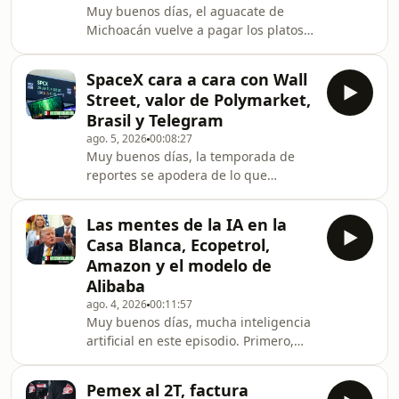
Muy buenos días, el aguacate de
Banxico, sin sorpresas, pero hay que
Michoacán vuelve a pagar los platos
hablar de ellas, mientras tanto en
rotos por la inseguridad. Hablamos
Estados Unidos, preocupa la relación
de la nueva suspensión temporal de
entre el preside
SpaceX cara a cara con Wall
la exportación a Estados Unidos. En
Street, valor de Polymarket,
un adelanto exclusivo, tenemos
Brasil y Telegram
nuevos detalles sobre la próxima
ago. 5, 2026
00:08:27
Fibra E de la CFE, ahora en voz del
Muy buenos días, la temporada de
director financiero de la
reportes se apodera de lo que
compañía. Binance inicia el
estamos hablando porque SpaceX se
despliegue de su tarjeta en Venezuela
ve cara a cara con Wall Street por
y el Papa León XIV prepara su prim
Las mentes de la IA en la
primera vez y le fue bien hasta eso en
Casa Blanca, Ecopetrol,
su primer reporte financiero,
Amazon y el modelo de
Polymarket ¿superará el valor de su
Alibaba
rival Kalshi? En Brasil, crece el
ago. 4, 2026
00:11:57
distanciamiento con Argentina y una
Muy buenos días, mucha inteligencia
gigante del entretenimiento
artificial en este episodio. Primero,
construirá una arena de conciertos.
porque las grandes mentes de la
Mientras tanto, Apple toma ac
inteligencia artificial se reúnen este
Pemex al 2T, factura
martes con Trump. ¿De qué van a