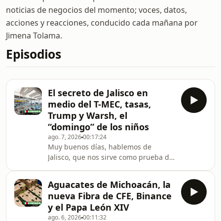
noticias de negocios del momento; voces, datos,
acciones y reacciones, conducido cada mañana por
Jimena Tolama.
Episodios
El secreto de Jalisco en
medio del T-MEC, tasas,
Trump y Warsh, el
“domingo” de los niños
ago. 7, 2026
00:17:24
Muy buenos días, hablemos de
Jalisco, que nos sirve como prueba de
campo para saber cómo se está
moviendo la inversión a través de los
Aguacates de Michoacán, la
parques industriales, hablamos con el
nueva Fibra de CFE, Binance
presidente de la asociación que los
y el Papa León XIV
agrupa en este estado, una muy
ago. 6, 2026
00:11:32
interesante conversación. Tasas de