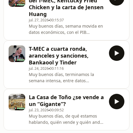
del T-MEC, Kentucky Fried
acertando, BlackRock recauda
Chicken y la carta de Jensen
millones en deuda para un centro de
Huang
datos de Meta y Amazon desafía a
jul. 27, 2026
00:15:37
Starlink en la carrera del internet
Muy buenos días, semana movida en
satelital. Patrocinado | Aeroméxico, la
datos económicos, con el PIB
aerolínea más puntual del mundo por
preliminar de México y las tasas de la
segundo año conse
Fed, se revelan detalles de la tercera
T-MEC a cuarta ronda,
ronda de conversaciones del T-MEC,
aranceles y sanciones,
la casa de un coronel que los
Bankaool y Tinder
acompaña cuando compran pollo frito
jul. 24, 2026
00:11:16
será subastada y Jensen Huang
Muy buenos días, terminamos la
debuta en X con una carta y una
semana intensa, entre datos
postura en torno a los modelos de IA.
económicos de México, la tercera
[Presentado por Novartis] ¿Cómo
ronda de conversaciones por el T-MEC
pueden la innovación y la I
La Casa de Toño ¿se vende a
y hasta nuevas sanciones de Estados
un “Gigante”?
Unidos a empresas vinculadas a un
jul. 23, 2026
00:09:52
cartel, hay hasta tequileras.
Muy buenos días, de qué estamos
Hablaremos de todo esto. También
hablando, quién vende y quién anda
vamos a hacer un resumen de
de compras, iniciamos con un tres por
aranceles porque se acabó el Mundial