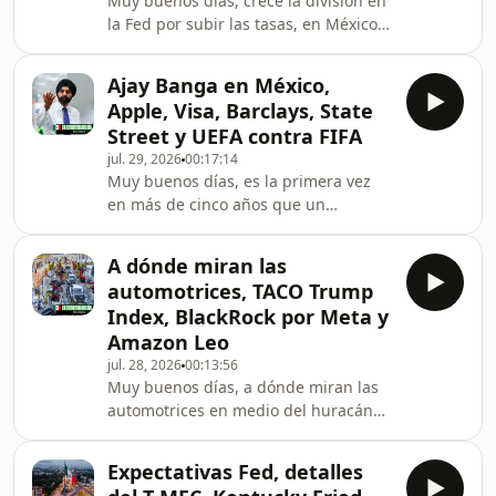
Muy buenos días, crece la división en
hackearon a tres organizaciones.
la Fed por subir las tasas, en México,
[Presentado por Novartis] ¿Cómo
un par de apuntes sobre la inversión
pueden la innovación y la IA
que KIA presumió para fabricar su
transform
Ajay Banga en México,
auto eléctrico en el país, en la moda y
Apple, Visa, Barclays, State
belleza, el número 20 le queda bien a
Street y UEFA contra FIFA
unas empresas y otras no tanto.
jul. 29, 2026
00:17:14
Hablamos de Kering, de Gucci, L’Oréal
Muy buenos días, es la primera vez
y de Esteé Lauder. Y siguiendo con la
en más de cinco años que un
novela de la FIFA, Europa ahora
presidente del Banco Mundial visita
advierte posibles riesgos antimono
México. Ajay Banga está en el país.
A dónde miran las
Apple entró por un breve momento al
automotrices, TACO Trump
club de los cinco billones de dólares,
Index, BlackRock por Meta y
Barclays se distancia de la fiesta de
Amazon Leo
ganancias de los bancos y Visa da un
jul. 28, 2026
00:13:56
anuncio agridulce. State Street
Muy buenos días, a dónde miran las
compra el servicio de custodia de
automotrices en medio del huracán
Santander en México, lo explicamos. Y
Trump, vamos a hablar caso por caso
para que no
del lado mexicano. El TACO Trump ya
Expectativas Fed, detalles
es medido en un índice que está