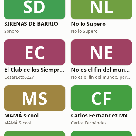
SD
NL
SIRENAS DE BARRIO
No lo Supero
Sonoro
No lo Supero
EC
NE
El Club de los Siempre Tristes
No es el fin del mundo pero puedo verlo desde aquí
CesarLeto6227
No es el fin del mundo, pero puedo verlo desde aquí
MS
CF
MAMÁ s-cool
Carlos Fernandez Mx
MAMÁ S-cool
Carlos Fernández