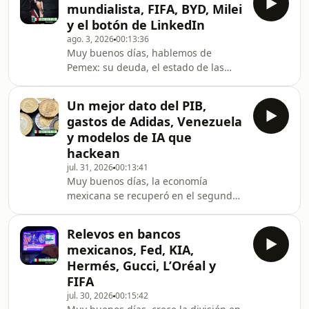
mundialista, FIFA, BYD, Milei
hablar? Y luego porque Alibaba
y el botón de LinkedIn
presentó su mayor modelo de IA
ago. 3, 2026
00:13:36
hasta ahora. También hablaremos de
Muy buenos días, hablemos de
Ecopetrol y Petrobras, un ejemplo de
Pemex: su deuda, el estado de las
lo que se puede llegar a hacer con
ganancias, los ingresos y los planes
México. Amazon ya vale más de US$3
de Petrobras. Sigue la cruda del
billones, se acuerd
Un mejor dato del PIB,
Mundial y es hora de pasar la factura
gastos de Adidas, Venezuela
porque esto también alcanza a
y modelos de IA que
Ollamani, la dueña del Estadio
hackean
Banorte. Mientras tanto, Gianni
jul. 31, 2026
00:13:41
Infantino se echa para atrás de su
Muy buenos días, la economía
plan con la FIFA y la Copa del Mundo.
mexicana se recuperó en el segundo
Hablamos también del total de coches
trimestre, todo parece indicar,
que tiene que vender BYD p
mientras Estados Unidos crece menos
Relevos en bancos
de lo esperado. El gasto de Adidas en
mexicanos, Fed, KIA,
marketing por el Mundial le pasa
Hermés, Gucci, L’Oréal y
factura, el FMI regresa a Venezuela
FIFA
después de más de 20 años y los
jul. 30, 2026
00:15:42
modelos de IA de Anthropic