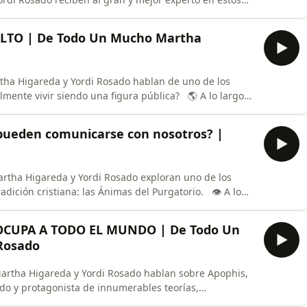
últimos avistamientos, la información que ha salido
extraterrestre vuelve a estar en el centro de la
LTO | De Todo Un Mucho Martha
tha Higareda y Yordi Rosado hablan de uno de los
mente vivir siendo una figura pública? 🌎 A lo largo
rsonales sobre lo mejor y lo más difícil de la fama: el
 momentos inolvidables… pero también la pérdida de
ueden comunicarse con nosotros? |
artha Higareda y Yordi Rosado exploran uno de los
adición cristiana: las Ánimas del Purgatorio. 👁️ A lo
imonios de personas que aseguran haber tenido
 y experiencias que han dado pie a una de las creencias
OCUPA A TODO EL MUNDO | De Todo Un
Rosado
Martha Higareda y Yordi Rosado hablan sobre Apophis,
do y protagonista de innumerables teorías,
rirá cuando pase tan cerca de la Tierra? ¿Existe