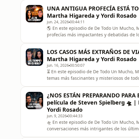
realmente algún riesgo? ¿Por qué ha despert
UNA ANTIGUA PROFECÍA ESTÁ 
también entre quienes estudian antig
Martha Higareda y Yordi Rosado
jun. 24, 2026
00:44:11
🌎 En este episodio de De Todo Un Mucho, M
profecías más impactantes y debatidas de lo
analizan los mensajes, advertencias y señal
apuntar a un acontecimiento que afectaría
LOS CASOS MÁS EXTRAÑOS DE VIA
coincidencias, eventos históricos
Martha Higareda y Yordi Rosado
jun. 16, 2026
00:50:07
⏳ En este episodio de De Todo Un Mucho, M
temas más fascinantes y misteriosos de todos
conversación hablan sobre teorías científica
y personas que aseguran haber viajado al p
¿NOS ESTÁN PREPARANDO PARA EL
relatos más
película de Steven Spielberg 🛸
Yordi Rosado
jun. 9, 2026
00:44:33
🛸 En este episodio de De Todo Un Mucho, M
conversaciones más intrigantes de los último
sobre el fenómeno OVNI y la vida extraterre