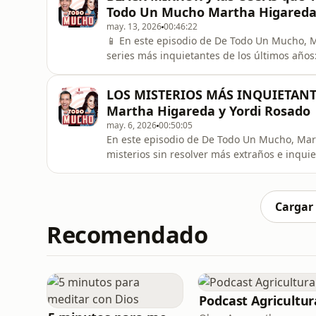
nadie más podía percibir
Todo Un Mucho Martha Higareda 
may. 13, 2026
00:46:22
📱 En este episodio de De Todo Un Mucho, 
series más inquietantes de los últimos años: 
reflexionan sobre cómo muchas de las ideas
serie… hoy empiezan a sentirse demasiado rea
LOS MISTERIOS MÁS INQUIETANT
que afecta nuestr
Martha Higareda y Yordi Rosado
may. 6, 2026
00:50:05
En este episodio de De Todo Un Mucho, Mar
misterios sin resolver más extraños e inqui
famoso caso de la mujer del avión que asegur
situaciones que siguen generando pregunta
hablan de casos v
Cargar
Recomendado
Podcast Agricultur