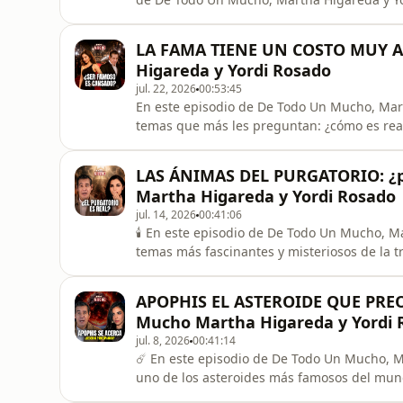
temas Jaime Maussan para hablar sobre los 
desde Estados Unidos y por qué el fenómeno 
LA FAMA TIENE UN COSTO MUY A
conversación mundial. 🇺🇸
Higareda y Yordi Rosado
jul. 22, 2026
00:53:45
En este episodio de De Todo Un Mucho, Mar
temas que más les preguntan: ¿cómo es real
de la conversación comparten experiencias pe
cariño de la gente, las oportunidades, los
LAS ÁNIMAS DEL PURGATORIO: ¿p
privacidad, las críti
Martha Higareda y Yordi Rosado
jul. 14, 2026
00:41:06
🕯️ En este episodio de De Todo Un Mucho, M
temas más fascinantes y misteriosos de la tr
largo de la conversación hablan sobre test
encuentros inexplicables, relatos de santos
APOPHIS EL ASTEROIDE QUE PRE
más profundas dentro
Mucho Martha Higareda y Yordi 
jul. 8, 2026
00:41:14
☄️ En este episodio de De Todo Un Mucho, 
uno de los asteroides más famosos del mun
especulaciones y predicciones. 🌎 ¿Qué ocur