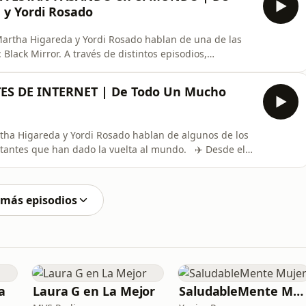
y Yordi Rosado
Martha Higareda y Yordi Rosado hablan de una de las
Black Mirror. A través de distintos episodios,
 que parecían exageradas o futuristas cuando salió la
les. Inteligencia artificial, redes sociales, tecnología
ES DE INTERNET | De Todo Un Mucho
tha Higareda y Yordi Rosado hablan de algunos de los
etantes que han dado la vuelta al mundo. ✈️ Desde el
ó que alguien “no era real”, hasta historias, teorías y
s años después. 🌑 A lo largo de la conversación
 más episodios
a
Laura G en La Mejor
SaludableMente Mujer