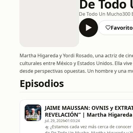
De Todo
De Todo Un Mucho
300 
Favorito
Martha Higareda y Yordi Rosado, una actriz de cine
culturales entre México y Estados Unidos. Ella vive
desde perspectivas opuestas. Un hombre y una m
Episodios
JAIME MAUSSAN: OVNIS y EXTRA
REVELACIÓN” | Martha Higareda 
jul. 29, 2026
01:03:24
🛸 ¿Estamos cada vez más cerca de conocer
de De Todo Un Mucho, Martha Higareda y Yor