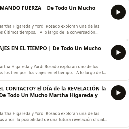
ado tanto interés entre científicos, astrónomos y
TOMANDO FUERZA | De Todo Un Mucho
artha Higareda y Yordi Rosado exploran una de las
s últimos tiempos. A lo largo de la conversación
es que, según distintas interpretaciones, podrían
 a toda la humanidad. Hablan de testimonios,
JES EN EL TIEMPO | De Todo Un Mucho
artha Higareda y Yordi Rosado exploran uno de los
 los tiempos: los viajes en el tiempo. A lo largo de la
s, paradojas temporales, casos históricos inexplicables
asado o al futuro. También analizan algunos de los
 CONTACTO? El DÍA de la REVELACIÓN la
 | De Todo Un Mucho Martha Higareda y
artha Higareda y Yordi Rosado exploran una de las
s años: la posibilidad de una futura revelación oficial
stre. A partir de los rumores, declaraciones y