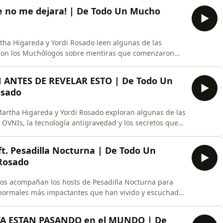
g, analizan por qué cada vez más personas hablan de
 no me dejara! | De Todo Un Mucho
ha Higareda y Yordi Rosado leen algunas de las
aron los Muchólogos sobre mentiras que comenzaron
dose en algo mucho más grande. Desde alguien que
ja la dejara, hasta una persona que sostuvo durante
 ANTES DE REVELAR ESTO | De Todo Un
osado
artha Higareda y Yordi Rosado exploran algunas de las
s OVNIs, la tecnología antigravedad y los secretos que
cimiento público. A lo largo de la conversación
desaparecieron o murieron en circunstancias que han
. Pesadilla Nocturna | De Todo Un
Rosado
nos acompañan los hosts de Pesadilla Nocturna para
anormales más impactantes que han vivido y escuchado.
uentros inexplicables, presencias extrañas y relatos
ógica. Desde una niña que aseguraba ver cosas que
YA ESTAN PASANDO en el MUNDO | De