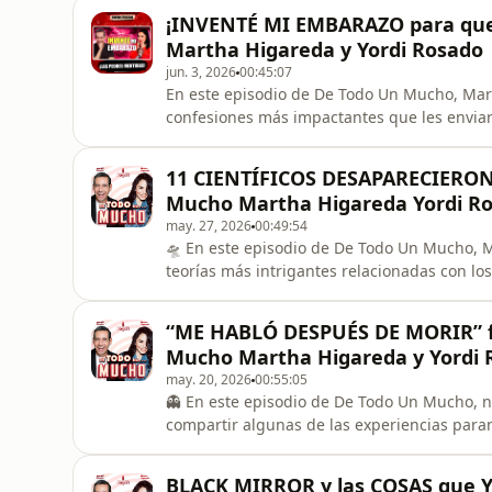
proyectos relacionados con Steven Spielber
¡INVENTÉ MI EMBARAZO para que
un posible "Día de la R
Martha Higareda y Yordi Rosado
jun. 3, 2026
00:45:07
En este episodio de De Todo Un Mucho, Mart
confesiones más impactantes que les envi
siendo pequeñas… y terminaron convirtién
fingió un embarazo para evitar que su pare
11 CIENTÍFICOS DESAPARECIERON
años una mentira que cambió por comp
Mucho Martha Higareda Yordi R
may. 27, 2026
00:49:54
🛸 En este episodio de De Todo Un Mucho, M
teorías más intrigantes relacionadas con lo
supuestamente se mantienen fuera del cono
analizan el caso de varios científicos que 
“ME HABLÓ DESPUÉS DE MORIR” ft
dado pie a numerosas
Mucho Martha Higareda y Yordi 
may. 20, 2026
00:55:05
👻 En este episodio de De Todo Un Mucho, 
compartir algunas de las experiencias par
A lo largo de la conversación hablan de enc
que siguen sin encontrar una explicación l
BLACK MIRROR y las COSAS que 