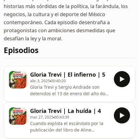
historias más sórdidas de la política, la farándula, los
negocios, la cultura y el deporte del México
contemporáneo. Cada episodio desentraña a
protagonistas con ambiciones desmedidas que
desafían la ley y la moral.
Episodios
Gloria Trevi | El infierno | 5
abr. 3, 2025
00:40:20
Gloria Trevi y Sergio Andrade son
detenidos el 13 de enero del año dos
mil por la policía de Río de Janeiro.
Trevi desciende de la cúspide del
Gloria Trevi | La huída | 4
estrellato hasta la cárcel, acusada de
mar. 27, 2025
00:43:39
rapto, violación y corrupción de
Cuando explota el escándalo por la
menores. Trevi y Raquenel Portillo
publicación del libro de Aline
permanecen recluidas en Brasil,
Hernández que cuenta las vejaciones