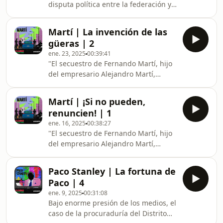
disputa política entre la federación y
de 1984, en plena avenida
la ciudad de México; así como la
Insurgentes, fue ejecutado por la
incapacidad de las procuradurías
espalda de cuatro balazos. Tuvieron
Martí | La invención de las
para investigar, hacen que el
que pasar cinco añ
güeras | 2
secuestro y asesinato de Fernando
ene. 23, 2025
00:39:41
Martí siga impune. En ambas
"El secuestro de Fernando Martí, hijo
instancias, los acusados se dicen
del empresario Alejandro Martí,
torturados o apresados siendo
hombre discreto pero de apellido
inocentes. Los procesos se alargan,
conocido en todo México por la
las pruebas nunca llegan y la
Martí | ¡Si no pueden,
cadena de tiendas deportivas
impunidad, signo y sello de la
renuncien! | 1
fundadas por su familia, reveló con
ene. 16, 2025
00:38:27
toda crudezala inutilidad de las
"El secuestro de Fernando Martí, hijo
autoridades para investigar y hacer
del empresario Alejandro Martí,
justicia. En el camino, terminará con
hombre discreto pero de apellido
las vidas de falsos acusados, y como
conocido en todo México por la
siempre en México, la justicia, si
Paco Stanley | La fortuna de
cadena de tiendas deportivas
algún día lle
Paco | 4
fundadas por su familia, reveló con
ene. 9, 2025
00:31:08
toda crudezala inutilidad de las
Bajo enorme presión de los medios, el
autoridades para investigar y hacer
caso de la procuraduría del Distrito
justicia. En el camino, terminará con