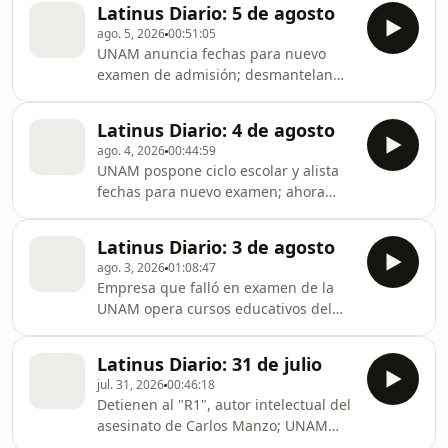
Latinus Diario: 5 de agosto
admisión en línea; aumentan casos
ago. 5, 2026
00:51:05
de diarrea “explosiva” en EU y México.
UNAM anuncia fechas para nuevo
examen de admisión; desmantelan
cuatro refinerías clandestinas en tres
estados; matan a influencer de
Latinus Diario: 4 de agosto
Sinaloa durante transmisión en vivo.
ago. 4, 2026
00:44:59
UNAM pospone ciclo escolar y alista
fechas para nuevo examen; ahora
maestros hacen trampa en prueba de
la SEP; primeras muertes por diarrea
Latinus Diario: 3 de agosto
"explosiva" en EU.
ago. 3, 2026
01:08:47
Empresa que falló en examen de la
UNAM opera cursos educativos del
gobierno federal; alistan examen de
control para 58 mil aspirantes
Latinus Diario: 31 de julio
universitarios; detienen a coautor de
jul. 31, 2026
00:46:18
asesinato de influencer en estética de
Detienen al "R1", autor intelectual del
Jalisco.
asesinato de Carlos Manzo; UNAM
anuncia hoy decisión sobre examen