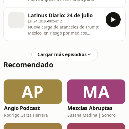
polémica en examen de admisión;
detienen a dueño e instructora de
Latinus Diario: 24 de julio
academia militarizada por muerte de
jul. 24, 2026
00:54:12
Dafne; hazaña de Isaac del Toro: sube
Nueva carga de aranceles de Trump:
al podio en Tour de Francia.
México, en riesgo por médicos
cubanos; EU sanciona red de
negocios de líderes y familiares del
CJNG; cierra productora de lechugas
Cargar más episodios
en Guanajuato señalada por diarrea
Recomendado
"explosiva"
AP
MA
Angio Podcast
Mezclas Abruptas
Rodrigo Garza Herrera
Susana Medina | Sonoro