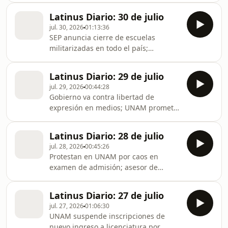
de ingreso ante escándalo; crisis
Latinus Diario: 30 de julio
migratoria en España: llegan 60 mil
jul. 30, 2026
01:13:36
desde Marruecos.
SEP anuncia cierre de escuelas
militarizadas en todo el país;
directores de la UNAM respaldan a
Rectoría ante escándalo por examen;
Latinus Diario: 29 de julio
choque en Congreso por proyecto de
jul. 29, 2026
00:44:28
censura contra medios de
Gobierno va contra libertad de
comunicación.
expresión en medios; UNAM promete
resolución esta semana por caos en
examen; “no me importa el T-MEC, ni
Latinus Diario: 28 de julio
quiero renovarlo”: Trump.
jul. 28, 2026
00:45:26
Protestan en UNAM por caos en
examen de admisión; asesor de
Trump critica sistema judicial en
México y Sheinbaum lo atribuye a las
Latinus Diario: 27 de julio
elecciones en EU; descarrila tren
jul. 27, 2026
01:06:30
cargado de sustancia tóxica en
UNAM suspende inscripciones de
Sonora.
nuevo ingreso a licenciatura por