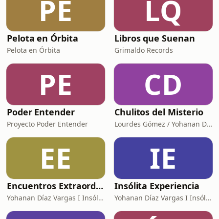
PE
LQ
Pelota en Órbita
Libros que Suenan
Pelota en Órbita
Grimaldo Records
PE
CD
Poder Entender
Chulitos del Misterio
Proyecto Poder Entender
Lourdes Gómez / Yohanan Díaz I Insólita Labs
EE
IE
Encuentros Extraordinarios
Insólita Experiencia
Yohanan Díaz Vargas I Insólita Labs
Yohanan Díaz Vargas I Insólita Labs