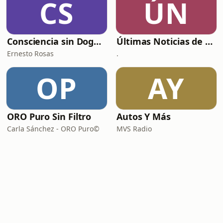
CS
ÚN
Consciencia sin Dogmas
Últimas Noticias de El Heraldo de México
Ernesto Rosas
.
OP
AY
ORO Puro Sin Filtro
Autos Y Más
Carla Sánchez - ORO Puro©
MVS Radio