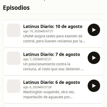
Episodios
Latinus Diario: 10 de agosto
ago. 10, 2026
00:47:27
UNAM asigna sedes para examen de
control, pero llueven reclamos por la
lejanía; reanudan parcialmente envío
de aguacate a EU; terremoto de
Latinus Diario: 7 de agosto
magnitud 7.4 golpea a Colombia y
ago. 7, 2026
00:52:21
Ecuador.
Un posicionamiento contra la
censura, al costo que sea; detienen a
Ángel Aguirre, exgobernador de
Guerrero, por el caso Ayotzinapa;
Latinus Diario: 6 de agosto
despliegan a más militares en
ago. 6, 2026
00:57:28
Michoacán ante veto de EU contra
Washington suspende, otra vez,
aguacate.
importación de aguacate por
violencia; UNAM termina contrato con
empresa que falló en examen de