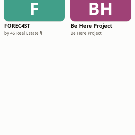
F
BH
FOREC4ST
Be Here Project
by 4S Real Estate 🎙️
Be Here Project