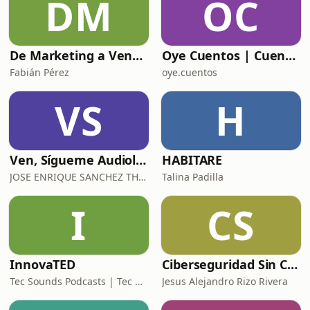
DM
OC
De Marketing a Ventas
Oye Cuentos | Cuentos Infantiles que conectan con la imaginación.
Fabián Pérez
oye.cuentos
VS
H
Ven, Sígueme Audiolibro
HABITARE
JOSE ENRIQUE SANCHEZ THOMPSON
Talina Padilla
I
CS
InnovaTED
Ciberseguridad Sin Censura
Tec Sounds Podcasts | Tec de Monterrey
Jesus Alejandro Rizo Rivera