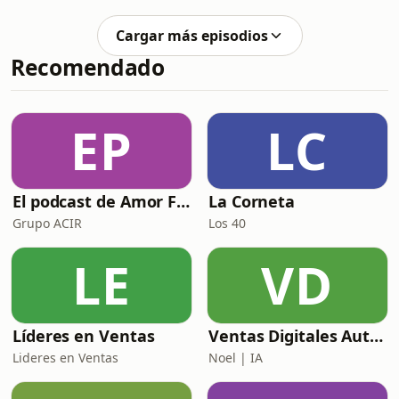
grandes estrellas del rock and roll, y
y en compañía de mi amigo y Co-
jóvenes igual que él hablamos de:
conductor Edu Canseco, los
Cargar más episodios
Ritchie Valens! Estrella, divo, y una
llevaremos a
Recomendado
efímera carrera, que lo convierte al
igual que James Dean, en una
leyenda, salón de la fama del Rock
and Roll, y una estrella en el paseo de
EP
LC
Hollywood. En esta edición especial
Hollywood,
El podcast de Amor FM
La Corneta
Grupo ACIR
Los 40
LE
VD
Líderes en Ventas
Ventas Digitales Automotrices: De BDC a DCA
Lideres en Ventas
Noel | IA