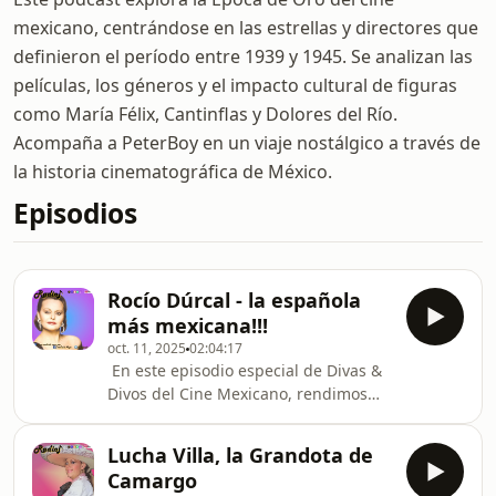
mexicano, centrándose en las estrellas y directores que
definieron el período entre 1939 y 1945. Se analizan las
películas, los géneros y el impacto cultural de figuras
como María Félix, Cantinflas y Dolores del Río.
Acompaña a PeterBoy en un viaje nostálgico a través de
la historia cinematográfica de México.
Episodios
Rocío Dúrcal - la española
más mexicana!!!
oct. 11, 2025
02:04:17
️ En este episodio especial de Divas &
Divos del Cine Mexicano, rendimos
homenaje a una figura entrañable
que, aunque nacida en España,
️Lucha Villa, la Grandota de
conquistó el corazón de México: Rocío
Camargo
Dúrcal. Junto a Edu Canseco,