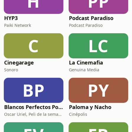
H
PP
HYP3
Podcast Paradiso
Paiki Network
Podcast Paradiso
C
LC
Cinegarage
La Cinemafia
Sonoro
Genuina Media
BP
PY
Blancos Perfectos Podcast
Paloma y Nacho
Oscar Uriel, Peli de la semana y Mauricio Valle
Cinépolis