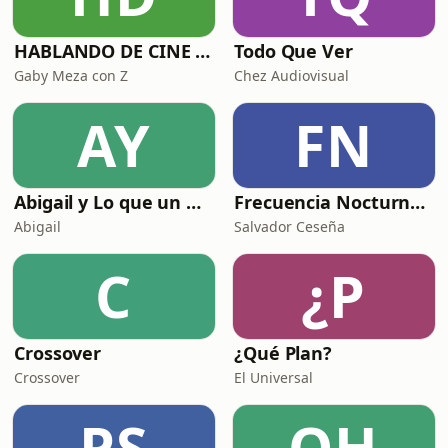
HABLANDO DE CINE CON
Todo Que Ver
Gaby Meza con Z
Chez Audiovisual
AY
FN
Abigail y Lo que un Hombre Calla
Frecuencia Nocturna Mxli
Abigail
Salvador Ceseña
C
¿P
Crossover
¿Qué Plan?
Crossover
El Universal
PS
QH