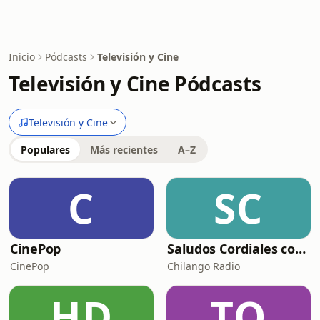
Inicio
Pódcasts
Televisión y Cine
Televisión y Cine Pódcasts
Televisión y Cine
Populares
Más recientes
A–Z
C
SC
CinePop
Saludos Cordiales con Gaby Meza
CinePop
Chilango Radio
HD
TQ