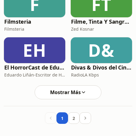
F
FT
Filmsteria
Filme, Tinta Y Sangre : Presentado por Desde Abajo
Filmsteria
Zed Kosnar
EH
D&
El HorrorCast de Eduardo Liñán
Divas & Divos del Cine Mexicano
Eduardo Liñán-Escritor de Horror
RadioLA Kbps
Mostrar Más
1
2