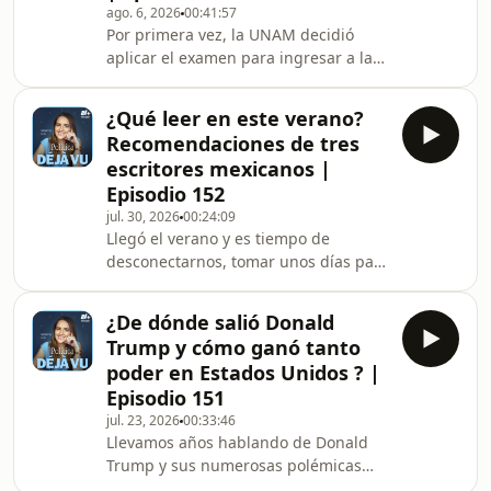
ago. 6, 2026
00:41:57
Por primera vez, la UNAM decidió
aplicar el examen para ingresar a la
carrera de forma digital. Contrató, por
casi 40 millones de pesos, a una
¿Qué leer en este verano?
empresa especializada, de nombre
Recomendaciones de tres
Territorium Life, que justamente se
escritores mexicanos |
dedica a hacer este tipo de procesos
Episodio 152
en línea. Pero este modelo no
jul. 30, 2026
00:24:09
funcionó. Hubo tramposos con
Llegó el verano y es tiempo de
puntajes tan increíbles, que
desconectarnos, tomar unos días para
estudiantes honestos que apenas
descansar de las noticias que nos
tenían unos cuantos errores en
tienen tan consternados, y leer un
¿De dónde salió Donald
poco. En esta ocasión, invitamos a
Trump y cómo ganó tanto
tres escritores para que nos dieran
poder en Estados Unidos ? |
sus recomendaciones relacionadas
Episodio 151
con política e historia: Laura Sofía
jul. 23, 2026
00:33:46
Rivero, ensayista y autora de Dios
Llevamos años hablando de Donald
tiene tripas, entre otros. Eduardo
Trump y sus numerosas polémicas
Huchín, quien es editor de Letras
dentro y fuera de Estados Unidos,