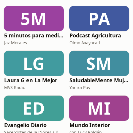
Uruguay.En este episodio, se explica
el trasfondo histórico de la compleja
5M
PA
relación entre México y España: desde
la
5 minutos para meditar con Dios
Podcast Agricultura
Jaz Morales
Olmo Axayacatl
LG
SM
Laura G en La Mejor
SaludableMente Mujer
MVS Radio
Yanira Puy
ED
MI
Evangelio Diario
Mundo Interior
Sacerdotes de la Diócesis de Zamora
con Lucy Roldán