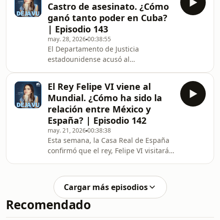
Castro de asesinato. ¿Cómo
los últimos días, la CNTE (la
ganó tanto poder en Cuba?
Coordinadora Nacional de
| Episodio 143
Trabajadores de la Educación) ha
may. 28, 2026
00:38:55
amenazado con movilizarse
El Departamento de Justicia
intensamente durante el Mundial, e
estadounidense acusó al
incluso con tomar el Zócalo, lo cual
expresidente cubano, Raúl Castro, de
generaría grandes problemas lo
asesinato. La crisis en la isla parece
El Rey Felipe VI viene al
empeorar cada semana. Desde la
Mundial. ¿Cómo ha sido la
captura de Maduro, el régimen ya no
relación entre México y
cuenta con el apoyo de Venezuela,
España? | Episodio 142
que era su aliado más grande, y cada
may. 21, 2026
00:38:38
vez resiente más la presión de la
Esta semana, la Casa Real de España
administración de Donald Trump.
confirmó que el rey, Felipe VI visitará
Aquí te contamos la historia de cómo
México el próximo 26 de junio. El
Raúl Castro pasó de ser un jove
monarca ha aceptado la invitación
conjunta de la presidenta, así como
Cargar más episodios
de Gianni Infantino, el presidente de
Recomendado
la FIFA, para ver el partido entre la
selección de España y la de