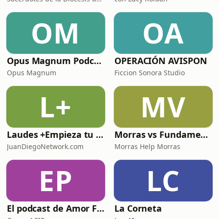
OM
OA
Opus Magnum Podcast
OPERACIÓN AVISPON
Opus Magnum
Ficcion Sonora Studio
L+
MV
Laudes +Empieza tu día en oración junto con toda la Iglesia+
Morras vs Fundamentalismos
JuanDiegoNetwork.com
Morras Help Morras
EP
LC
El podcast de Amor FM
La Corneta