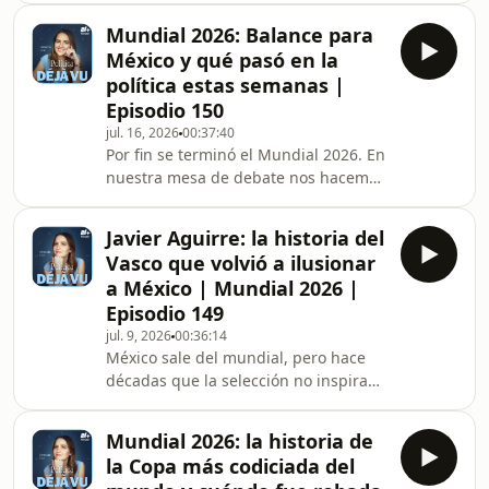
Libres y ha public
pero hasta ahora no hemos hablado
Mundial 2026: Balance para
de sus orígenes. Este episodio cuenta
México y qué pasó en la
cómo Donald Trump pasó de ser el
política estas semanas |
heredero de un imperio inmobiliario a
Episodio 150
convertirse en uno de los políticos
jul. 16, 2026
00:37:40
más influyentes y polémicos del
Por fin se terminó el Mundial 2026. En
mundo. A lo largo de ese recorrido
nuestra mesa de debate nos hacemos
repasa las enseñanzas de su padre,
dos preguntas clave: ¿cuál fue el
su ascenso como empr
balance de este torneo para México,
Javier Aguirre: la historia del
tanto en la cancha como fuera de
Vasco que volvió a ilusionar
ella? ¿Y qué tramas políticas se
a México | Mundial 2026 |
quedaron a medias por esta larga
Episodio 149
“pausa de hidratación”? Como
jul. 9, 2026
00:36:14
invitados, nos acompañan Sandra
México sale del mundial, pero hace
Barba, editora de la Revista de la
décadas que la selección no inspiraba
Universidad de México; Sebastián
tanto fanatismo y tanta pasión entre
Erdmenger, jefe de informaci
la gente. No se veía tal euforia desde
Mundial 2026: la historia de
que México organizó el Mundial de
la Copa más codiciada del
1986 tras la renuncia de Colombia y