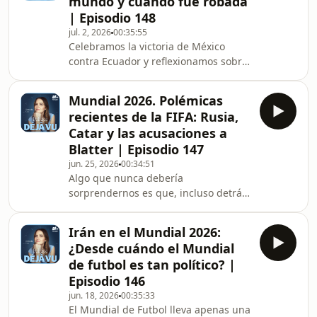
mundo y cuándo fue robada
protagonizó una inauguración
| Episodio 148
inolvidable. Te contamos la historia de
jul. 2, 2026
00:35:55
Javier &quot;El Vasco&quot; Aguirre,
Celebramos la victoria de México
desde sus orígenes y participación
contra Ecuador y reflexionamos sobre
como jugador en aquel Mundial hasta
las pasiones que desata el futbol. En
el h
este episodio te contamos la
Mundial 2026. Polémicas
legendaria historia del trofeo del
recientes de la FIFA: Rusia,
mundial. En 1966, antes del Mundial
Catar y las acusaciones a
de Inglaterra, la Copa Jules Rimet fue
Blatter | Episodio 147
robada de una exposición en Londres,
jun. 25, 2026
00:34:51
pero un perro llamado Pickles la
Algo que nunca debería
encontró días después,
sorprendernos es que, incluso detrás
convirtiéndose en un héroe nacional.
de los eventos más festivos, siempre
Tras conquistar su terc
hay una trama política, incluso en el
Irán en el Mundial 2026:
futbol. Desde las iniciativas militares
¿Desde cuándo el Mundial
de Estados Unidos hasta las
de futbol es tan político? |
restrictivas políticas que han
Episodio 146
perjudicado a jugadores y a sus
jun. 18, 2026
00:35:33
equipos. Pero la selección de las
El Mundial de Futbol lleva apenas una
sedes ha sido polémica en las últimas