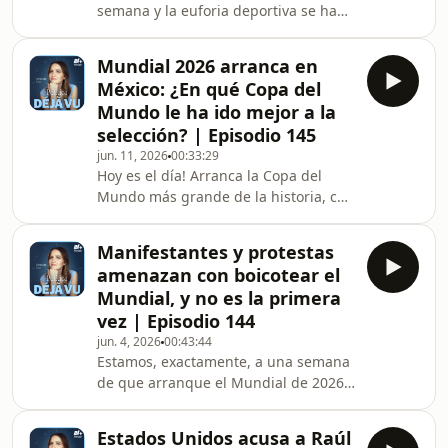
semana y la euforia deportiva se ha
décadas. Contra todo pronóstico,
adueñado del mundo entero. Y en
Rusia y Catar fueron elegidos
medio de la euforia, hay un país que
Mundial 2026 arranca en
ha acaparado los titulares por
México: ¿En qué Copa del
cuestiones políticas, Irán. En casi un
Mundo le ha ido mejor a la
siglo desde el primer Mundial, es la
selección? | Episodio 145
primera vez que una selección viaja a
jun. 11, 2026
00:33:29
un país sede con el que está en
Hoy es el día! Arranca la Copa del
guerra.El episodio explora cómo la
Mundo más grande de la historia, con
política ha utilizado el futbol a lo
una inauguración que seguro dará
largo de
mucho de qué hablar. El mundo
Manifestantes y protestas
entero tendrá puestos los ojos en
amenazan con boicotear el
México, y es que el estadio de la
Mundial, y no es la primera
capital se vuelve la primera sede de
vez | Episodio 144
tres mundiales. Esta vez, recorremos
jun. 4, 2026
00:43:44
la historia de México en los
Estamos, exactamente, a una semana
Mundiales, desde su debut en
de que arranque el Mundial de 2026,
Uruguay 1930 hasta el Mundial de
el único evento, junto con los Juegos
1986, en el que fuimos sede.. Ex
Olímpicos, capaz de paralizar a todo
Estados Unidos acusa a Raúl
el planeta alrededor del deporte. En