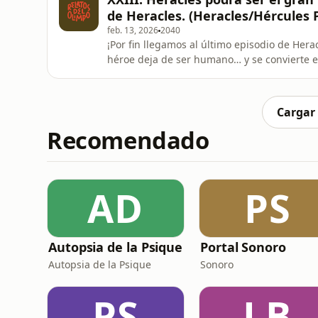
:)Instagram: ⁠⁠⁠⁠www.instagram.com/relatosdelol
de Heracles. (Heracles/Hércules P
feb. 13, 2026
2040
¡Por fin llegamos al último episodio de Her
héroe deja de ser humano… y se convierte en
vuelve más tranquila, sino más trágica: entre
Heracles enfrenta las consecuencias de su 
en el monte
Cargar
Recomendado
AD
PS
Autopsia de la Psique
Portal Sonoro
Autopsia de la Psique
Sonoro
PS
LB