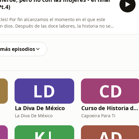
impo⁠⁠⁠⁠Threads: ⁠⁠⁠⁠www.threads.net/@relat
t.4)
acles! Por fin alcanzamos el momento en el que este
 dios. Después de las doce labores, la historia no se
 esposas, violencia, culpa y decisiones irreversibles,
propia fuerza. Una túnica envenenada marcará su final
 más episodios
LD
CD
La Diva De México
Curso de Historia de Brasil para Capoeiras
La Diva De México
Capoeira Para Ti
K|
AD