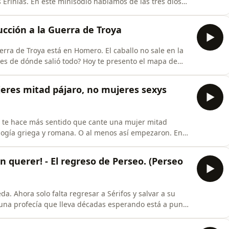
e las tres diosas
das de perseguir, sin descanso y sin piedad, a quien
nde nacen (según a quién le preguntes), qué es
ción a la Guerra de Troya
erra de Troya está en Homero. El caballo no sale en la
ó todo? Hoy te presento el mapa de
 Troya: una familia maldita por servir a sus hijos en la
ó a toda Grecia, una manzana con dedicatoria, ocho
jeres mitad pájaro, no mujeres sexys
o te hace más sentido que cante una mujer mitad
ántas eran, cómo consiguieron sus alas, qué tienen que
ápidas griegas, cómo sobrevivieron Orfeo y Odiseo a su
n querer! - El regreso de Perseo. (Perseo
. Ahora solo falta regresar a Sérifos y salvar a su
na profecía que lleva décadas esperando está a punto
rseo terminará fundando una de las ciudades más
o en su vida. (Si no has escuchado las