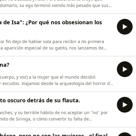
ó domarlo, su ego terminó siendo más pesado que sus
ás alto vuelas por puro orgullo, más duro te pega el
 de Isa": ¿Por qué nos obsesionan los
r fin dejo de hablar sola para recibir a mi primera
edusa y el libro de Natalie Haynes. ¿Por qué nos vemos
lmente Perseo? Platicamos sobre la necesidad de
ima?
 cuerpo, y voz) a la mujer que el mundo decidió
 escudos. Viajamos desde la arqueología del horror de
 para entender cómo es que terminamos aplaudiendo a
lleza" como castigo, de diosas que no saben mirar de
ito oscuro detrás de su flauta.
iches, y su terrible hábito de no aceptar un "no" por
ito de Siringa, o cómo convertir tu falta de
en mis redes para
héroe, pero no con las mujeres - el final