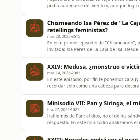
podía adueñarse del viento y, aunque logr
alas. Ya sabemos cómo termina esto: entre m
suelo. No te olvides de seguirme en mis redes para más contenido mitológico :) Instagram:
Chismeando Isa Pérez de "La Caja
https://www.instagram.com/
retellings feministas?
mar. 28, 2026
3615
En este primer episodio de "Chismeando", po
invitada: Isa Pérez de La Caja de Isa. Desde la aparición especial de su gatito, nos lanzamos de
lleno al chisme mitoteado para analizar a M
reflejadas en ella? ¿Qué tan "héroe" es rea
XXIV: Medusa, ¿monstruo o víct
recuperar las voce
mar. 14, 2026
2081
En este episodio, por fin le ponemos cara (y
recordar solo como una cabeza para decorar
Homero hasta el cinismo romano de Ovidio
un tipo que la decapita; hablamos de la "be
Minisodio VII: Pan y Siringa, el m
frente y de cómo la mito
feb. 27, 2026
1027
Hablemos de Pan: el dios, no el de los sándw
respuesta. En este minisodio analizamos el m
responsabilidad afectiva en un instrumento musical. No te olvides de seguirme 
más contenido mitológico
XXIII: Heracles podrá ser el gran 