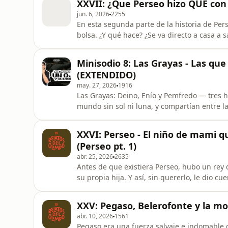
XXVII: ¿Que Perseo hizo QUÉ con 
Partes 1 y 2, te reco
jun. 6, 2026
2255
En esta segunda parte de la historia de Per
bolsa. ¿Y qué hace? ¿Se va directo a casa a salvar a su 
cosillas, por ejemplo: un descuido que segú
que humilló por haberle dicho que no, una
Minisodio 8: Las Grayas - Las que
si quería esta
(EXTENDIDO)
may. 27, 2026
1916
Las Grayas: Deino, Enío y Pemfredo — tres h
mundo sin sol ni luna, y compartían entre la
quiénes eran realmente, qué significaba ese 
XIX, y cómo una compañía de teatro contemp
XXVI: Perseo - El niño de mami 
No te olv
(Perseo pt. 1)
abr. 25, 2026
2635
Antes de que existiera Perseo, hubo un rey 
su propia hija. Y así, sin quererlo, le dio 
de los héroes más complejos de la mitolog
historia, Perseo es un héroe, un hijo deses
XXV: Pegaso, Belerofonte y la mos
volverse leyenda. Una
abr. 10, 2026
1561
Pegaso era una fuerza salvaje e indomable 