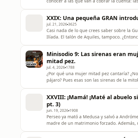
conocer a las que van a cobrar la cuenta: las Erinias. En este minisodio hablamos d
más antiguas que el Olimpo entero, encarga
derrama sangre de su propia familia. De dó
XXIX: Una pequeña GRAN introduc
exactamente lo que cas
jul. 21, 2026
3625
Casi nada de lo que crees saber sobre la Gu
Ilíada. El talón de Aquiles, tampoco. ¿Entonces de dónde sali
entrada completo al universo de la Guerra de
cena, un juramento entre reyes que arrastr
Minisodio 9: Las sirenas eran mu
poemas épic
mitad pez.
jul. 4, 2026
1788
¿Por qué una mujer mitad pez cantaría? ¿N
pájaro? Pues esas son las sirenas de la mitología griega y romana. O al menos así empezaron. En
este minisodio: quiénes eran realmente, cu
ver con Perséfone, por qué estaban en las l
XXVIII: ¡Mamá! ¡Maté al abuelo si
canto, y cómo pasa
pt. 3)
jun. 19, 2026
1908
Perseo ya mató a Medusa y salvó a Andrómeda
madre de un matrimonio forzado. Además, u
de cumplirse, y a consecuencia de ello, Pe
importantes de la antigüedad. Por accidente, como casi tod