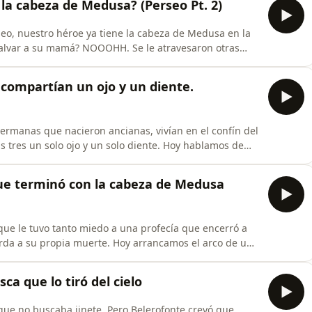
la cabeza de Medusa? (Perseo Pt. 2)
seo, nuestro héroe ya tiene la cabeza de Medusa en la
mamá? NOOOHH. Se le atravesaron otras
n los poetas tiene consecuencias hasta hoy, un titán al
 princesa encadenada a una roca que nadie le preguntó
 compartían un ojo y un diente.
ermanas que nacieron ancianas, vivían en el confín del
s tres un solo ojo y un solo diente. Hoy hablamos de
ojo compartido, cómo las reinterpretó el arte del siglo
oránea encontró en su mito una filosofía de trabajo.
que terminó con la cabeza de Medusa
que le tuvo tanto miedo a una profecía que encerró a
cuerda a su propia muerte. Hoy arrancamos el arco de uno
ía griega — porque dependiendo de quién cuente la
perado, o el hombre que mató a una víctima para
ca que lo tiró del cielo
que no buscaba jinete. Pero Belerofonte creyó que