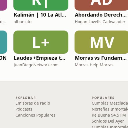
Kalimán | 10 La Atlántida La Ciudad Perdida - 1966
Abordando Derecho by Hogan Lovells Cadwalader
Andres Johnson ; Hector de la Garza
albancito
Hogan Lovells Cadwalader
L+
MV
PON
Laudes +Empieza tu día en oración junto con toda la Iglesia+
Morras vs Fundamentalismos
JuanDiegoNetwork.com
Morras Help Morras
EXPLORAR
POPULARES
Emisoras de radio
Cumbias Mezclada
Pódcasts
Norteñas Inmortal
Canciones Populares
Ke Buena 94.5 FM
Sonidos Del Ayer
Cumbias Inmortale