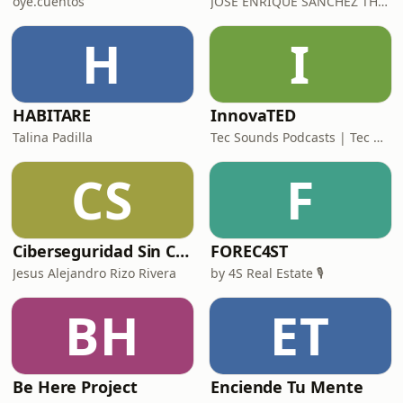
oye.cuentos
JOSE ENRIQUE SANCHEZ THOMPSON
H
I
HABITARE
InnovaTED
Talina Padilla
Tec Sounds Podcasts | Tec de Monterrey
CS
F
Ciberseguridad Sin Censura
FOREC4ST
Jesus Alejandro Rizo Rivera
by 4S Real Estate 🎙️
BH
ET
Be Here Project
Enciende Tu Mente