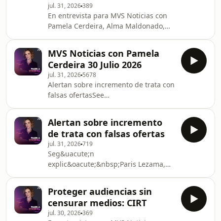
jul. 31, 2026
389
En entrevista para MVS Noticias con
Pamela Cerdeira, Alma Maldonado,
integrante de la Comisi&oacute;n
T&eacute;cnica de personas expertas
MVS Noticias con Pamela
para la revisi&oacute;n del proceso de
Cerdeira 30 Julio 2026
ingreso, confirm&oacute;
jul. 31, 2026
5678
que&nbsp;la instituci&oacute;n
Alertan sobre incremento de trata con
eval&uacute;a los resultados
falsas ofertasSee
an&oacute;malos detectados en el
omnystudio.com/listener for privacy
examen de selecci&oacute;n, con el
information.
objetivo de entregar una
Alertan sobre incremento
recomendaci&oacute;n urgente ante
de trata con falsas ofertas
la proximid
jul. 31, 2026
719
Seg&uacute;n
explic&oacute;&nbsp;Paris Lezama,
director de operaciones del Pozo de
Vida y miembro de la mesa directiva
Proteger audiencias sin
de Esperanza Migrante, estos casos
censurar medios: CIRT
reflejan que el delito no comienza en
jul. 30, 2026
369
el momento del secuestro o la