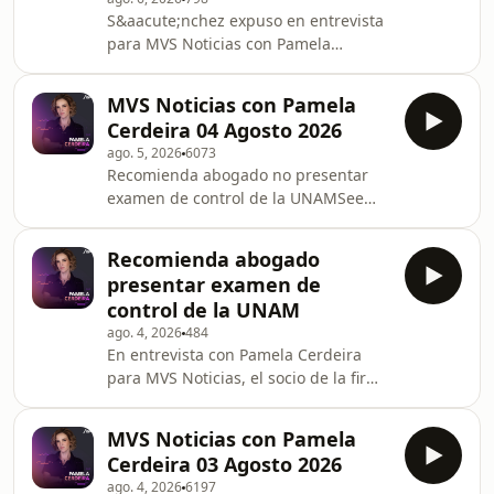
S&aacute;nchez expuso en entrevista
para MVS Noticias con Pamela
Cerdeira el caso de su hija Karla
Valeria Jim&eacute;nez
MVS Noticias con Pamela
S&aacute;nchez, una joven estudiante
Cerdeira 04 Agosto 2026
de Derecho, educadora y madre de
ago. 5, 2026
6073
un ni&ntilde;o de 4
Recomienda abogado no presentar
a&ntilde;os,&nbsp;hallada sin vida
examen de control de la UNAMSee
tras sufrir violencia
omnystudio.com/listener for privacy
sistem&aacute;tica por parte de su
information.
esposo.See omnystudio.com/listener
Recomienda abogado
for privacy information.
presentar examen de
control de la UNAM
ago. 4, 2026
484
En entrevista con Pamela Cerdeira
para MVS Noticias, el socio de la firma
Trusan y Roma y catedr&aacute;tico
de la Facultad de Derecho de la
MVS Noticias con Pamela
UNAM, Rodolfo Mart&iacute;nez,
Cerdeira 03 Agosto 2026
explic&oacute; las implicaciones
ago. 4, 2026
6197
jur&iacute;dicas que enfrentan las y