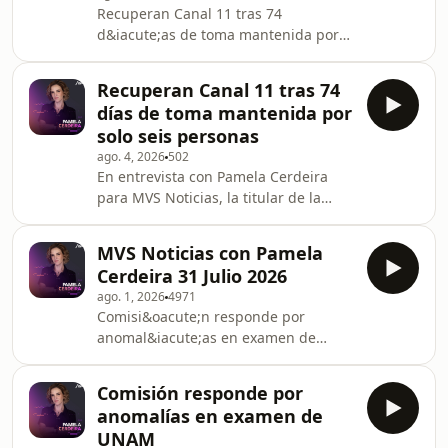
Recuperan Canal 11 tras 74
los estudiantes tras las
d&iacute;as de toma mantenida por
inconsistencias detectadas en la
solo seis personas.See
prueba de ingreso a licenciatura a
omnystudio.com/listener for privacy
distancia.See
Recuperan Canal 11 tras 74
information.
omnystudio.com/listener for privacy
días de toma mantenida por
information.
solo seis personas
ago. 4, 2026
502
En entrevista con Pamela Cerdeira
para MVS Noticias, la titular de la
televisora p&uacute;blica
detall&oacute; el proceso de
MVS Noticias con Pamela
recuperaci&oacute;n del inmueble y
Cerdeira 31 Julio 2026
los severos destrozos hallados en el
ago. 1, 2026
4971
acervo audiovisual del canal.See
Comisi&oacute;n responde por
omnystudio.com/listener for privacy
anomal&iacute;as en examen de
information.
UNAMSee omnystudio.com/listener
for privacy information.
Comisión responde por
anomalías en examen de
UNAM