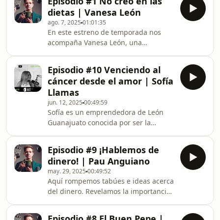
Episodio #1 No creo en las
su familia en el sector restaurantero y
dietas | Vanesa León
comparte con nosotros su nuevo
ago. 7, 2025
01:01:35
proyecto educativo. Mexico Entre
En este estreno de temporada nos
Botellas.
acompaña Vanesa León, una
nutrióloga fitness coach, madre y
esposa de León Guanajuato. Nos
Episodio #10 Venciendo al
platica que no existen formulas ni
cáncer desde el amor | Sofía
dietas para tener el cuerpo perfecto,
Llamas
sino sanando desde adentro.
jun. 12, 2025
00:49:59
Sofía es un emprendedora de León
Guanajuato conocida por ser la
fundadora de la tienda de helados
&quot;Anhelo&quot; Además de ser
Episodio #9 ¡Hablemos de
fitness coach. Sofía, es sobreviviente
dinero! | Pau Anguiano
del cáncer, pero lo más sorprendente
may. 29, 2025
00:49:52
y bello de esta historia es que, Sofía
Aquí rompemos tabúes e ideas acerca
nos demuestra con su ejemplo que el
del dinero. Revelamos la importancia
cáncer no es era una enfermedad,
que tiene hablar de este tema sin
sino su mayor fortaleza.
miedo y sin filtros. Paulina Anguiano,
Episodio #8 El Buen Pepe |