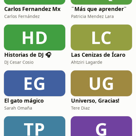
Carlos Fernandez Mx
¨Más que aprender¨
Carlos Fernández
Patricia Mendez Lara
HD
LC
Historias de DJ 🎧
Las Cenizas de Ícaro
DJ Cesar Cosio
Ahtziri Lagarde
EG
UG
El gato mágico
Universo, Gracias!
Sarah Omaña
Tere Diaz
TP
G