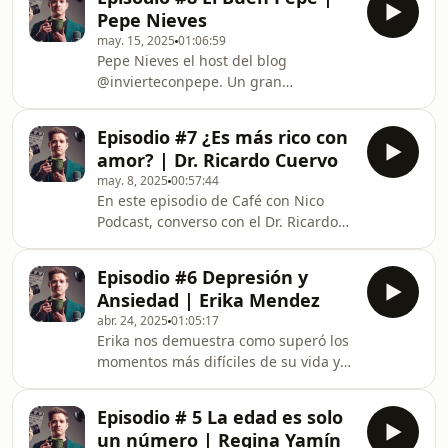
@pauanguiano CFO de un grupo de
Pepe Nieves
empresas dedicadas a la manufactura
may. 15, 2025
01:06:59
y comercialización del calzado.
Pepe Nieves el host del blog
Fundadora del blog &quot;Financial
@invierteconpepe. Un gran
detox&quot; nos enseña como
financiero, asesor de negocios y
cuestionar nuestros conceptos del
conferencista es un viejo amigo mío.
dinero para tener una mejor,
Episodio #7 ¿Es más rico con
Nos transmite todo su éxito y
estabilidad individual y en
amor? | Dr. Ricardo Cuervo
crecimiento personal desde que
may. 8, 2025
00:57:44
compartimos un viaje juntos en
En este episodio de Café con Nico
Canadá durante nuestra juventud a la
Podcast, converso con el Dr. Ricardo
actualidad. Un viaje cuyas
Cuervo, psicólogo especializado en
experiencias quedarán marcadas por
sexualidad y terapia de pareja.
siempre en nuestros corazones.
Episodio #6 Depresión y
Hablamos sobre el impacto profundo
Ansiedad | Erika Mendez
que tiene el contenido para adultos
abr. 24, 2025
01:05:17
en los jóvenes y en nuestras
Erika nos demuestra como superó los
relaciones. También exploramos cómo
momentos más difíciles de su vida y
romper tabúes en pareja, mejorar la
como utilizó la depresión y ansiedad
comunicación emocional y reconectar,
como motor de vida para convertirse
construir responsabilidad afectiva
Episodio # 5 La edad es solo
en una emprendedora exitosa.
desde el amor. Una
un número | Regina Yamín