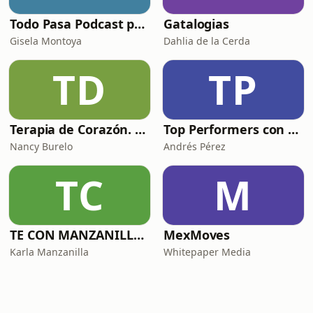
Todo Pasa Podcast por Gisela Montoya
Gatalogias
Gisela Montoya
Dahlia de la Cerda
TD
TP
Terapia de Corazón. Salud mental y más.
Top Performers con Andrés Pérez
Nancy Burelo
Andrés Pérez
TC
M
TE CON MANZANILLA. Para sanar tu relación con la comida, el cuerpo y el alma.
MexMoves
Karla Manzanilla
Whitepaper Media