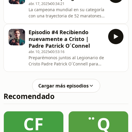
abr. 17, 2025
00:34:21
La campeona mundial en su categoría
con una trayectoria de 52 maratones,
a lo largo de su carrera. Regina
Yamín, corredora profesional y
Episodio #4 Recibiendo
deportista de alto rendimiento nos
nuevamente a Cristo |
comparte como la pérdida de un ser
Padre Patrick O´Connel
querido, transforma su duelo en
abr. 10, 2025
00:53:16
virtud y en amor.
Preparémonos juntos al Legionario de
Cristo Padre Patrick O´Connell para
recibir a Jesus nuevamente en
nuestros corazones estas semanas
Santa y Pascua.
Cargar más episodios
Recomendado
CF
¨Q