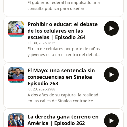
El gobierno federal ha impulsado una
consulta pública para diseñar
lineamientos que regulen los
derechos de las audiencias,
Prohibir o educar: el debate
proponiendo sanciones a los medios
de los celulares en las
que difundan información falsa o
escuelas | Episodio 264
descontextualizada, que omitan el
jul. 30, 2026
2825
derecho de réplica, o que no
El uso de celulares por parte de niños
distingan entre opinión y noticia. En
y jóvenes está en el centro del debate
el papel, el objetivo es fortalecer el
nacional tras el anuncio
derecho de la ciudadanía a recibir
gubernamental de una reforma que
información de calidad, pero exis
El Mayo: una sentencia sin
busca regular estos dispositivos en
consecuencias en Sinaloa |
las aulas a partir del próximo periodo
Episodio 263
legislativo. Sin embargo, la magnitud
jul. 23, 2026
2988
del reto sugiere que la problemática
A dos años de su captura, la realidad
trasciende las aulas, convirtiéndose
en las calles de Sinaloa contradice
en un tema que involucra la salud
cualquier narrativa de pacificación,
integral y el desarrollo de las nuevas
pues la caída de “El Mayo” no ha
gene
La derecha gana terreno en
frenado la violencia; al contrario, ha
América | Episodio 262
profundizado una guerra entre