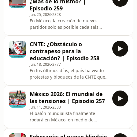
¿Más de lo mismo? |
electoral 2027, pero en la realidad
Episodio 259
política el reloj ya va a máxima
jun. 25, 2026
2828
velocidad. Las reglas del juego
En México, la creación de nuevos
parecen haberse difuminado ante
partidos solo es posible cada seis
una carrera por las candidaturas que
años, después de la elección
está totalmente adelantada. Uno de
presidencial, en un proceso que dura
los ejemplos es Morena, e
CNTE: ¿Obstáculo o
18 meses. Para lograrlo, las
contrapeso para la
organizaciones deben realizar al
educación? | Episodio 258
menos 200 asambleas y reunir más
jun. 18, 2026
2777
de 256 mil afiliados. Este modelo
En los últimos días, el país ha vivido
busca abrir la participación, pero
protestas y bloqueos de la CNTE que
también genera dudas por los
forman parte de una dinámica
beneficios económicos que implica.
recurrente donde la presión se usa
En este episodio, Mariel Ibarra, e
México 2026: El mundial de
como herramienta de negociación
las tensiones | Episodio 257
política. Para que la educación deje
jun. 11, 2026
2383
de depender de estos acuerdos, es
El balón mundialista finalmente
necesario romper con los pactos
rodará en México, en medio de
opacos y evitar que los recursos
tensiones internacionales con Estados
públicos se utilicen como moneda de
Unidos y manifestaciones de
cambio. En este episodio, Mariel
Soberanía: el nuevo blindaje