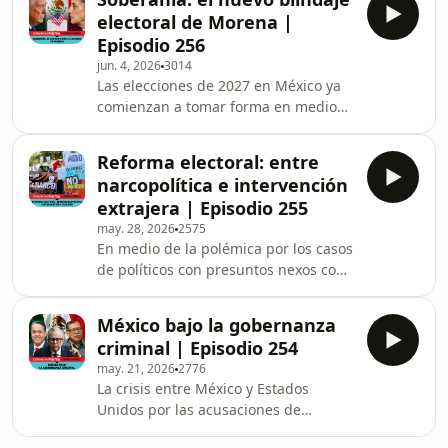
colectivos de madres buscadoras y el
Ibarra, editora de po
electoral de Morena |
CNTE. En este episodio, Mariel Ibarra,
Episodio 256
editora de política de Expansión,
jun. 4, 2026
3014
platica con el historiador Alejandro
Las elecciones de 2027 en México ya
Rosas y Javier Rosiles, politólogo,
comienzan a tomar forma en medio
sobre la narrativa que marcará este
de un choque directo entre dos
mundial, las tensiones y como se
visiones opuestas que buscan influir
compara la situa
Reforma electoral: entre
en el electorado. Por un lado, el
narcopolítica e intervención
oficialismo ha consolidado un marco
extrajera | Episodio 255
legal que permite anular elecciones
may. 28, 2026
2575
ante la sospecha de injerencia
En medio de la polémica por los casos
extranjera, utilizando la soberanía
de políticos con presuntos nexos con
como un escudo político y electoral.
la delincuencia la presidenta Claudia
Esta narrativa busca mantener una
Sheinbaum envió una iniciativa al
imagen firme frente
México bajo la gobernanza
Congreso para crear la Comisión de
criminal | Episodio 254
Verificación de Integridad de
may. 21, 2026
2776
Candidaturas con el fin de “detectar
La crisis entre México y Estados
riesgos” de vínculos con la
Unidos por las acusaciones de
delincuencia. Entre los cambios
presuntos vínculos con grupos del
electorales que se discuten de última