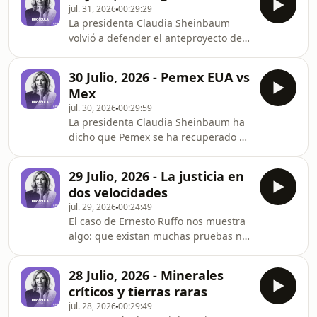
jul. 31, 2026
00:29:29
populismo, de las redes sociales, de
La presidenta Claudia Sheinbaum
la vigilancia digital, del feminismo de
volvió a defender el anteproyecto de
nuestros días? Yuriria Sierra,
lineamientos sobre derechos de las
periodista, nos presenta su nuevo
audiencias que su gobierno puso a
libro "Charlas imposibles (y urgentes)
30 Julio, 2026 - Pemex EUA vs
consulta pública esta semana. El tema
en el siglo XXI”.
Mex
vuelve a ponerse en el centro de la
jul. 30, 2026
00:29:59
discusión. Vuelve a plantearnos la
La presidenta Claudia Sheinbaum ha
pregunta de quién decide qué
dicho que Pemex se ha recuperado y
información es veraz y qué pasa
que, mientras más integrada y más
cuando esa decisión, así sea como
pública, más eficiente es. Sin
última instancia, queda en manos de
29 Julio, 2026 - La justicia en
embargo, las cifras dadas a conocer
una autoridad que depe
dos velocidades
esta semana muestra otra historia.
jul. 29, 2026
00:24:49
Pemex parece ser mucho más
El caso de Ernesto Ruffo nos muestra
eficiente refinando petróleo en
algo: que existan muchas pruebas no
Estados Unidos que refinándolo en
demuestra, por sí mismo, que la
México. Rosanety Barrios, analista
justicia se esté aplicando
independiente del sector energético,
28 Julio, 2026 - Minerales
imparcialmente. Demuestra que
nos habla al respecto. En ot
críticos y tierras raras
existe una investigación. Pero, el uso
jul. 28, 2026
00:29:49
faccioso de la justicia puede ocurrir