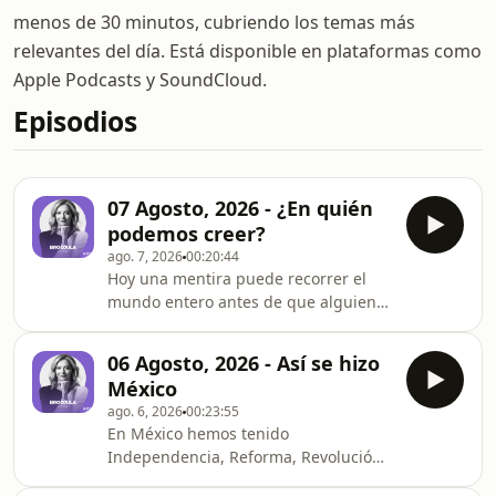
menos de 30 minutos, cubriendo los temas más
relevantes del día. Está disponible en plataformas como
Apple Podcasts y SoundCloud.
Episodios
07 Agosto, 2026 - ¿En quién
podemos creer?
ago. 7, 2026
00:20:44
Hoy una mentira puede recorrer el
mundo entero antes de que alguien
tenga tiempo de verificarla y, aun
cuando se demuestra que era falsa,
06 Agosto, 2026 - Así se hizo
muchas veces el daño ya está hecho.
México
Vivimos en una época en la que
ago. 6, 2026
00:23:55
cualquiera puede convertirse en
En México hemos tenido
medio de comunicación, donde la
Independencia, Reforma, Revolución,
inteligencia artificial puede fabricar
transición democrática y estamos
fotografías, videos y voces