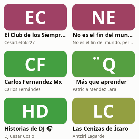
EC
NE
El Club de los Siempre Tristes
No es el fin del mundo pero puedo verlo desde aquí
CesarLeto6227
No es el fin del mundo, pero puedo verlo desde aquí
CF
¨Q
Carlos Fernandez Mx
¨Más que aprender¨
Carlos Fernández
Patricia Mendez Lara
HD
LC
Historias de DJ 🎧
Las Cenizas de Ícaro
DJ Cesar Cosio
Ahtziri Lagarde