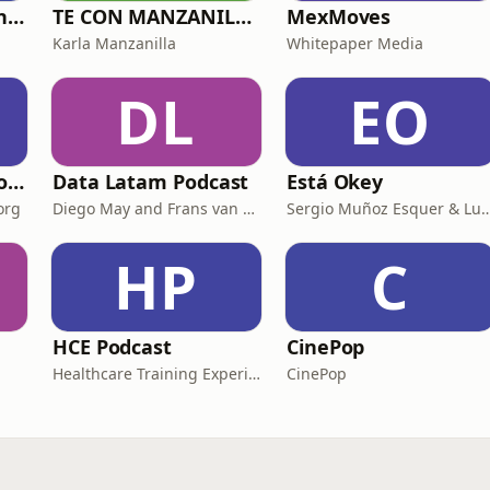
Top Performers con Andrés Pérez
TE CON MANZANILLA. Para sanar tu relación con la comida, el cuerpo y el alma.
MexMoves
Karla Manzanilla
Whitepaper Media
DL
EO
Teología del Cuerpo para Dummies
Data Latam Podcast
Está Okey
org
Diego May and Frans van Dunné
Sergio Muñoz Esquer & Luisa Fe
HP
C
HCE Podcast
CinePop
Healthcare Training Experience
CinePop