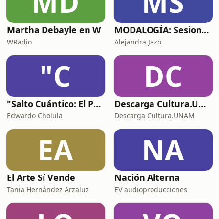
MD
MS
Martha Debayle en W
MODALOGÍA: Sesiones de Moda y Estilo
WRadio
Alejandra Jazo
"C
DC
"Salto Cuántico: El Podcast de Eduardo Cholula"
Descarga Cultura.UNAM
Edwardo Cholula
Descarga Cultura.UNAM
EA
NA
El Arte Sí Vende
Nación Alterna
Tania Hernández Arzaluz
EV audioproducciones