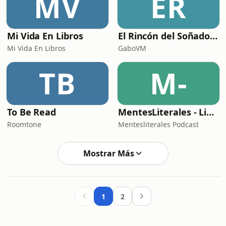
MV
ER
Mi Vida En Libros
El Rincón del Soñador: Audiolibros
Mi Vida En Libros
GaboVM
TB
M-
To Be Read
MentesLiterales - Libros, Chisme y Café
Roomtone
Mentesliterales Podcast
Mostrar Más
1
2