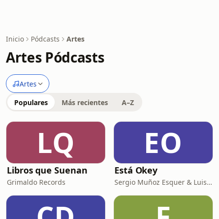
Inicio
Pódcasts
Artes
Artes Pódcasts
Artes
Populares
Más recientes
A–Z
LQ
EO
Libros que Suenan
Está Okey
Grimaldo Records
Sergio Muñoz Esquer & Luisa Fernanda Perez
CD
F