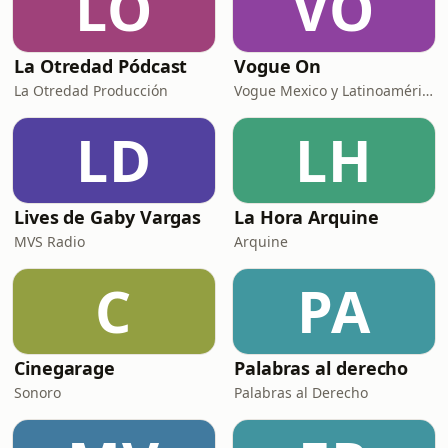
LO
VO
La Otredad Pódcast
Vogue On
La Otredad Producción
Vogue Mexico y Latinoamérica
LD
LH
Lives de Gaby Vargas
La Hora Arquine
MVS Radio
Arquine
C
PA
Cinegarage
Palabras al derecho
Sonoro
Palabras al Derecho