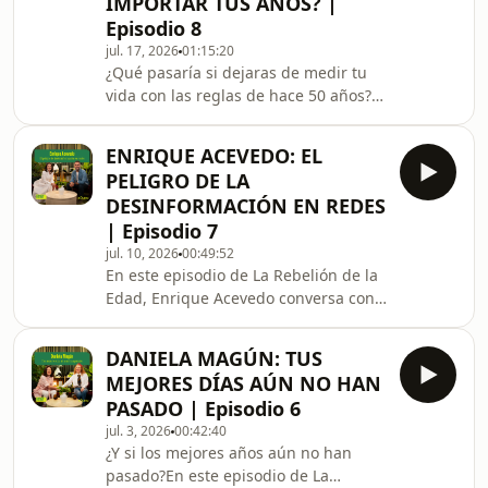
IMPORTAR TUS AÑOS? |
de dar explicaciones y empiezas a
Episodio 8
tomar decisiones pensando en ti.
Reflexionan sobre las muchas vidas
jul. 17, 2026
01:15:20
¿Qué pasaría si dejaras de medir tu
que caben dentro de una misma vida,
vida con las reglas de hace 50 años?
la importan
En este episodio de La Rebelión de la
Edad, Marco Antonio Regil conversa
ENRIQUE ACEVEDO: EL
con Gloria Calzada sobre cómo la
PELIGRO DE LA
longevidad está transformando la
DESINFORMACIÓN EN REDES
manera en la que entendemos el
| Episodio 7
envejecimiento, el tiempo y el
jul. 10, 2026
00:49:52
propósito de vida. Hablan de la
En este episodio de La Rebelión de la
importancia de construir nuevos
Edad, Enrique Acevedo conversa con
referentes para envejecer, seguir
Gloria Calzada sobre cómo la
aprendiendo, vivir en comunid
desinformación y las noticias falsas
DANIELA MAGÚN: TUS
pueden influir en la manera en que
MEJORES DÍAS AÚN NO HAN
pensamos y tomamos decisiones.
PASADO | Episodio 6
Hablan sobre la importancia del
jul. 3, 2026
00:42:40
periodismo, de consumir información
¿Y si los mejores años aún no han
de fuentes confiables y de verificar lo
pasado?En este episodio de La
que compartimos antes de difundirlo