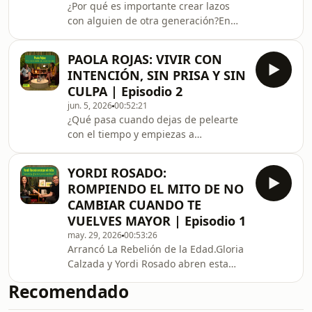
¿Por qué es importante crear lazos
aprendido, cambiado de opinión y
con alguien de otra generación?En
vuelto a empezar.Un capítulo sobre la
este episodio de La Rebelión de la
experiencia s
Edad, Gloria habla con Priscila Faz
PAOLA ROJAS: VIVIR CON
sobre la importancia de la amistad
INTENCIÓN, SIN PRISA Y SIN
entre personas de diferentes
CULPA | Episodio 2
generaciones.¿Es cierto que es muy
jun. 5, 2026
00:52:21
difícil ser amigo de alguien que te
¿Qué pasa cuando dejas de pelearte
lleva más de una década de distancia
con el tiempo y empiezas a
en años? ¿Millenials vs Boomers?
disfrutarlo?En este episodio de La
¿Qué podemos aprender de personas
Rebelión de la Edad, Gloria conversa
que pertenecen a otra
YORDI ROSADO:
con Paola Rojas sobre el valor de
ROMPIENDO EL MITO DE NO
reconciliarse con uno mismo, vivir con
CAMBIAR CUANDO TE
intención y descubrir que los años no
VUELVES MAYOR | Episodio 1
vienen a quitarnos cosas, sino a
may. 29, 2026
00:53:26
enseñarnos qué es lo que realmente
Arrancó La Rebelión de la Edad.Gloria
importa.Más que hablar de la vejez,
Calzada y Yordi Rosado abren esta
Paola comparte su experiencia desde
conversación con una idea que
el trayecto: Ap
Recomendado
incomoda: muchas veces no es la
edad la que nos vuelve rígidos, sino el