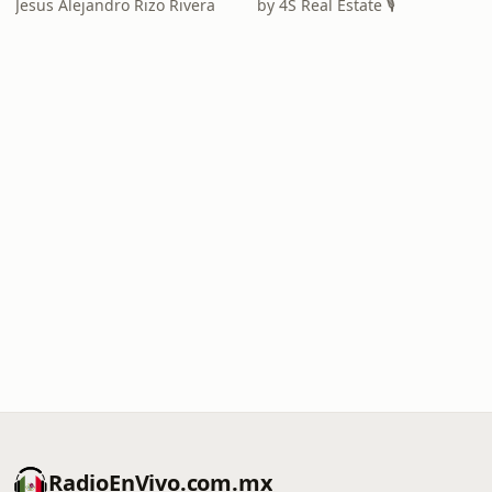
Jesus Alejandro Rizo Rivera
by 4S Real Estate 🎙️
RadioEnVivo.com.mx