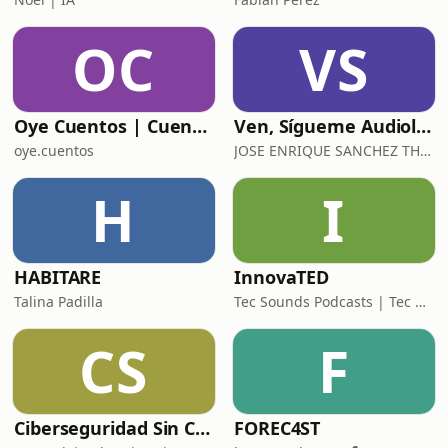
OC
VS
Oye Cuentos | Cuentos Infantiles que conectan con la imaginación.
Ven, Sígueme Audiolibro
oye.cuentos
JOSE ENRIQUE SANCHEZ THOMPSON
H
I
HABITARE
InnovaTED
Talina Padilla
Tec Sounds Podcasts | Tec de Monterrey
CS
F
Ciberseguridad Sin Censura
FOREC4ST