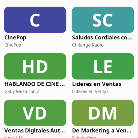
miedo a que otros nos juzguen por
C
SC
cambiar después de los 50. Entre
risas, historias y verdades, Yordi nos
recuerda que cambiar de opinión, de
rumbo o de versión no es perder
CinePop
Saludos Cordiales con Gaby Meza
estabilidad.Porque reinventarse
también es de grande
CinePop
Chilango Radio
HD
LE
HABLANDO DE CINE CON
Líderes en Ventas
Gaby Meza con Z
Lideres en Ventas
VD
DM
Ventas Digitales Automotrices: De BDC a DCA
De Marketing a Ventas
Noel | IA
Fabián Pérez