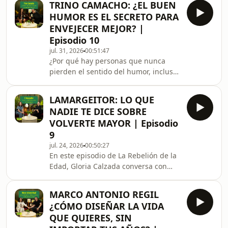
TRINO CAMACHO: ¿EL BUEN
con Silvia Olmedo, psicóloga,
HUMOR ES EL SECRETO PARA
sexóloga y escritora, sobre los
ENVEJECER MEJOR? |
grandes mitos que siguen rodeando
Episodio 10
la sexualidad después de los
jul. 31, 2026
00:51:47
50.Hablan del deseo, la menopausia,
¿Por qué hay personas que nunca
la andropausia, las ideas limitantes
pierden el sentido del humor, incluso
con las que crecimos y cómo muchas
en los momentos más difíciles?En este
de ellas siguen definiend
episodio de La Rebelión de la Edad,
LAMARGEITOR: LO QUE
Gloria Calzada conversa con Trino
NADIE TE DICE SOBRE
sobre la risa como una forma de
VOLVERTE MAYOR | Episodio
mirar la vida, enfrentar la adversidad
9
y encontrar ligereza incluso cuando
jul. 24, 2026
00:50:27
las cosas no salen como
En este episodio de La Rebelión de la
esperamos.Hablan de cómo la alegría
Edad, Gloria Calzada conversa con
no depende de la edad, ni de las
Valeria Stoopen sobre las ideas que
circunstancias, sino d
nos enseñaron acerca de la edad… y
MARCO ANTONIO REGIL
por qué muchas de ellas ya no hacen
¿CÓMO DISEÑAR LA VIDA
sentido.Hablan de esa libertad que
QUE QUIERES, SIN
llega cuando dejas de pedir permiso,