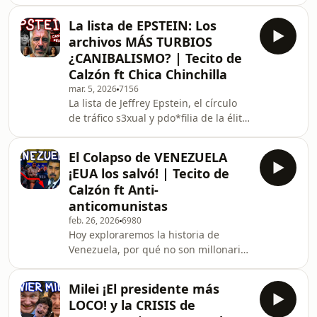
todos empezamos criticando
/ tecito
duramente por cantar de hueva y de
La lista de EPSTEIN: Los
repente se volvió el agente político
archivos MÁS TURBIOS
más venerado de todo latinoamérica?
¿CANIBALISMO? | Tecito de
Qué onda con todos los símbolos que
Calzón ft Chica Chinchilla
hizo en su presentación en el
mar. 5, 2026
7156
superbowl? Síguenos en Instagram:
La lista de Jeffrey Epstein, el círculo
/ tecitodecalzon Nuestro Tiktok:
de tráfico s3xual y pdo*filia de la élite
/ tecitodecalzon Aquí el Facebook:
más famoso y escandaloso de la
última década, acaba de actualizar el
El Colapso de VENEZUELA
drama al agregar datos escalofriantes
¡EUA los salvó! | Tecito de
que incluyen tortura, violaciones y
Calzón ft Anti-
canibalismo, acaso “Pizzagate era
anticomunistas
real”? Y ¿Quiénes están involucrados?
feb. 26, 2026
6980
¿Qué nos revelan los nuevos archivos?
Hoy exploraremos la historia de
Síguenos en Instagram:
Venezuela, por qué no son millonarios
/ tecitodecalzon Nuestro Ti
a pesar de tener tanto petróleo,
¿Acaso Maduro y Hugo Chavez han
Milei ¡El presidente más
tenido dictaduras? ¿Acaso ellos son
LOCO! y la CRISIS de
los culpables de la destrucción de la