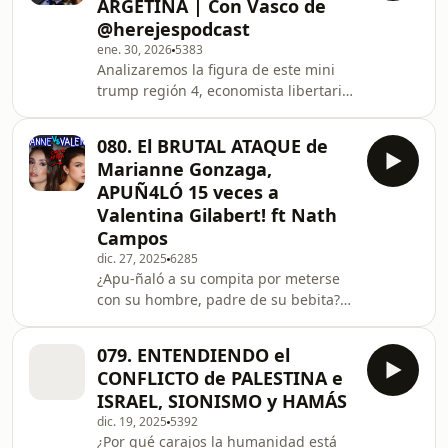
ARGETINA | Con Vasco de
economía y la hiperinflación? Cuántas
⁨‪@herejespodcast‬
veces escucharon a alguien decir
ene. 30, 2026
5383
“vamos a terminar como Venezuela”
Analizaremos la figura de este mini
Síguenos en Instagram:
trump región 4, economista libertario
/ tecitodecalzon Nuestro Tiktok:
anarcocapitalista, representante de la
/ tecitodecalzon
derecha latinoamericana: Javier Milei,
080. El BRUTAL ATAQUE de
El presidente “anarco - capitalista” y
Marianne Gonzaga,
“libertario”, maestro del sexo tántrico
APUÑ4LÓ 15 veces a
y el que sacó a Argentina del borde
Valentina Gilabert! ft ‪Nath
de la inflación. ESCÚCHALO DOS
Campos‬
SEMANAS ANTES EN PODIMO
Síguenos en Instagram:
dic. 27, 2025
6285
¿Apu-ñaló a su compita por meterse
/ tecitodecalzon Nuestro Tiktok:
con su hombre, padre de su bebita?
/ tecito
Bienvenidos a este cagadero, hoy
vamos analizar el caso de la
079. ENTENDIENDO el
influencer Mariane Gonzaga de 17
CONFLICTO de PALESTINA e
años, que apuñaló 15 veces con un
ISRAEL, SIONISMO y HAMÁS
arma blanca a la también influencer y
dic. 19, 2025
5392
modelo Valentina Gilabert, en una
¿Por qué carajos la humanidad está
emboscada que le preparó con otra