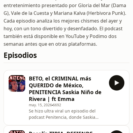
entretenimiento presentado por Gloria del Mar (Dama
G), Vale de la Cuesta y Mariana Kalva (Herbivora Punk).
Cada episodio analiza los mejores chismes del ayer y
hoy, con un tono divertido y desenfadado. El podcast
también está disponible en YouTube y Podimo dos
semanas antes que en otras plataformas.
Episodios
BETO, el CRIMINAL más
QUERIDO de México,
PENITENCIA Saskia Niño de
Rivera | ft Emma
may. 15, 2026
6692
Se hizo ultra viral un episodio del
podcast Penitencia, donde Saskia
Niño de Rivera da voz a personas
privadas de su libertad en penales de