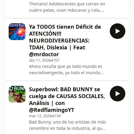
Therians! Adolescentes que corren en
haberlo intentado matar, en un
cuatro patas, usan máscaras y cola,
atentado real que tuvo como
hacen sonidos de animales y se creen
resultado un muerto también real,
animales a un nivel tan profundo que
pero tienen tanto amor p
Ya TODOS tienen Déficit de
argumentan que es una identidad
ATENCIÓN!!!
involuntaria, o sea no lo eliges, así
NEURODIVERGENCIAS:
como la orientación sexual y la
TDAH, Dislexia | Feat
identidad de género, evidentemente
‪@mrdoctor‬
a raíz de la reciente viralización se
destapó la cloaca de los
abr. 11, 2026
4707
Ahora resulta que ya todo mundo es
conservadores que le tiran a las
neurodivergente, ya todo el mundo
identidades LGBT dic
tiene TDAH, ansiedad, depresión,
autismo, ahhh ahhhh apoco si? Pues,
Superbowl: BAD BUNNY se
puede ser, Ah veldá? Mr Doctor tiene
cuelga de CAUSAS SOCIALES,
TDAH, Dama también desde niña y
Análisis | con
TAG o sea trastorno de Ansiedad
‪@RedflamingoYT‬
Generalizada desde la adolescencia y
mar. 12, 2026
6158
Mariana tiene TDAH, Dislexia y
Bad Bunny, uno de los artistas de más
discalculia. Síguenos en Instagram:
renombre en toda la industria, al que
/ tecitodecalzon Nuestro Tiktok: