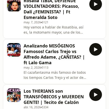
Rosalía TIBIA, DEFIENDE
México, en este episodio entrevista a
VIOLENTADORES: Picasso,
Beto, un hombre de 36 años que lleva
Dalí ¿FEMINISTA? | Ft
aproximadamente 18 años en prisión
Esmeralda Soto
y tiene una condena de 72 años por
may. 7, 2026
6121
homicidio, mat* al hombre que lo
Hoy vamos a hablar de Rosatibia, así
abusó desde niño y que también era
es, la motomami mayor, una de los
su padrastro. Huyó a las coladeras y a
artistas españoles más relevantes a
los 9 añ
nivel mundial actualmente, así es,
Analizando MISÓGINOS
estamos hablando de la cantante
Famosos! Carlos Trejo vs
Rosalia Vila Tobella, que se ve
Alfredo Adame, ¿CAÑITAS? |
constantemente en medio del ojo del
ft Lalo Gama
huracán mediático a partir de
may. 2, 2026
5113
declaraciones desafortunadas. Desde
El cazafantasma más famoso de todos
cuestionar a las víctimas de Picasso,
los tiempos Carlos Trejo y el actor de
decir que usar piel es “arte”, decir que
telenovelas Alfredo Adame se dieron
no es feminis
en la madre recientemente después
Los THERIANS son
casi una década de cantarse un tiro y
TRANSFÓBICOS y MUERDEN
de casi dos décadas de pública
GENTE! | Tecito de Calzón
enemistad, que llega hasta el punto
abr. 16, 2026
5334
en el que Trejo acusa a Adame de