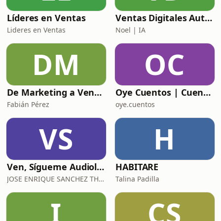
Líderes en Ventas
Ventas Digitales Automotrices: De BDC a DCA
Lideres en Ventas
Noel | IA
DM
OC
De Marketing a Ventas
Oye Cuentos | Cuentos Infantiles que conectan con la imaginación.
Fabián Pérez
oye.cuentos
VS
H
Ven, Sígueme Audiolibro
HABITARE
JOSE ENRIQUE SANCHEZ THOMPSON
Talina Padilla
I
CS