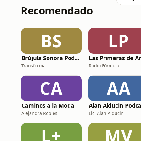
Recomendado
BS
LP
Brújula Sonora Podcast
Transforma
Radio Fórmula
CA
AA
Caminos a la Moda
Alan Alducin Podca
Alejandra Robles
Lic. Alan Alducin
L+
MV