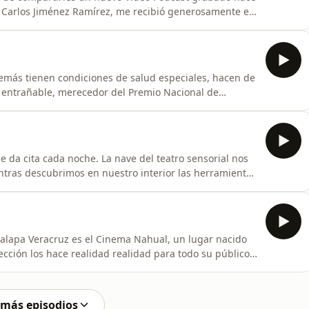
r Carlos Jiménez Ramírez, me recibió generosamente en
lección de reliquias y tesoros rescatados en cientos de
a y vibrante en medio de una charla trepidante y
emás tienen condiciones de salud especiales, hacen de
y entrañable, merecedor del Premio Nacional de
esde Cambridge en el Reino Unido, Maricarmen Climent
ás de un proyecto único de periodismo de ciencia.
e da cita cada noche. La nave del teatro sensorial nos
entras descubrimos en nuestro interior las herramientas
entes y plenos. Demian Lerma Director Artístico del
nte para finalizar el año, compartiendo la emoción de
Xalapa Veracruz es el Cinema Nahual, un lugar nacido
ción los hace realidad realidad para todo su público.
itar para Ser y Estar Mejor en su sala con las
pezva la entrevista que nos regaló antes de mi
 más episodios