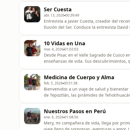
lugares.
Ser Cuesta
abr. 13, 2026
00:39:49
Entrevista a Javier Cuesta, creador del reco
Ilusión del Ser. Conduce la entrevista Davi
incluye esté podcast, conferencias y sus mun
Teatro Cuántico. Encuentra todos los conte
10 Vidas en Una
mar. 4, 2026
01:02:03
Desde Pisac en el Valle Sagrado de Cusco e
enseñanzas de vida. Sus descubrimientos, 
hasta la Amazonia, son aventuras de auto d
siempre ha ayudado y acompañando a los de
Medicina de Cuerpo y Alma
como nosotros.Para contactar a
feb. 5, 2026
00:51:38
Bienvenidos a un viaje de salud y bienestar
de Tepoztlán, las pirámides de Tehotihuacá
Toño Reyes nos comparte la manera única que
medicina de academia. El resultado, les ad
Nuestros Pasos en Perú
mejor mientras descu
ene. 6, 2026
01:08:56
Mery, mi compañera de vida, llega por prim
viaje lleno de sorpresas, aventuras y amor. 