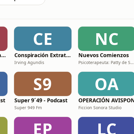
CE
NC
Las Primeras de Anda
Conspiración Extraterrestre
Nuevos Comienzos
Irving Agundis
Psicoterapeuta: Patty de Sáenz
S9
OA
st
Super 9´49 - Podcast
OPERACIÓN AVISPO
Super 949 Fm
Ficcion Sonora Studio
EP
LC