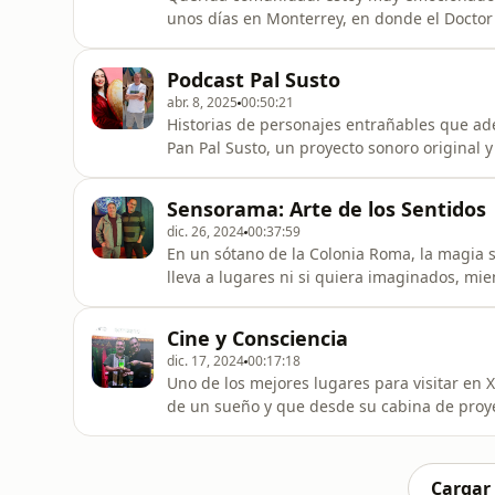
unos días en Monterrey, en donde el Docto
su claustro para mostrarme su asombrosa co
viajes por el mundo.Un baño de historia viv
Podcast Pal Susto
amena. Los invito a aco
abr. 8, 2025
00:50:21
Historias de personajes entrañables que ad
Pan Pal Susto, un proyecto sonoro original 
Periodismo entre otros reconocimientos. D
su fundadora, nos comparte lo que hay detr
Sensorama: Arte de los Sentidos
dic. 26, 2024
00:37:59
En un sótano de la Colonia Roma, la magia s
lleva a lugares ni si quiera imaginados, mi
que nos transforman y nos hacen más consci
Sensorama, nos regala una charla sorprende
Cine y Consciencia
crear para lo
dic. 17, 2024
00:17:18
Uno de los mejores lugares para visitar en 
de un sueño y que desde su cabina de proyec
Tuve el honor de estrenar la conferencia Med
localidades agotadas. Agradezco a Rafael Lo
presentación. ¡Qué viva el
Cargar