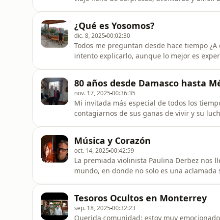
escenarios para celebrar 30 años juntos, en
Bienvenidos a caminar con nosotros.
¿Qué es Yosomos?
dic. 8, 2025
00:02:30
Todos me preguntan desde hace tiempo ¿A 
intento explicarlo, aunque lo mejor es exp
80 años desde Damasco hasta Mé
nov. 17, 2025
00:36:35
Mi invitada más especial de todos los tiem
contagiarnos de sus ganas de vivir y su luc
Desde su nacimiento ocurrido por sorpresa 
su primer instante de vida, después de so
Música y Corazón
kilo y sin incubadora, hasta el
oct. 14, 2025
00:42:59
La premiada violinista Paulina Derbez nos ll
mundo, en donde no solo es una aclamada so
al que presta su instrumento, su cuerpo y 
su libro: &quot;La Fuerza Invisible de la M
Tesoros Ocultos en Monterrey
alma no hay mundo
sep. 18, 2025
00:32:23
Querida comunidad: estoy muy emocionado 