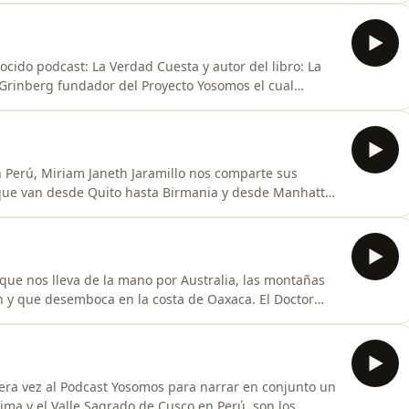
nocido podcast: La Verdad Cuesta y autor del libro: La
d Grinberg fundador del Proyecto Yosomos el cual
dialmente reconocidos talleres de la Alegría y el
nidos y las próximas actividades en yosomos.com
n Perú, Miriam Janeth Jaramillo nos comparte sus
que van desde Quito hasta Birmania y desde Manhattan
escubrimiento con subidas y bajadas, en las que
más.Una delicia de charla que espero disfrutes tanto
 que nos lleva de la mano por Australia, las montañas
n y que desemboca en la costa de Oaxaca. El Doctor
 tiene de juntar los saberes tradicionales, con la
elanto, es asombroso. Una charla que se pone cada vez
era vez al Podcast Yosomos para narrar en conjunto un
Lima y el Valle Sagrado de Cusco en Perú, son los