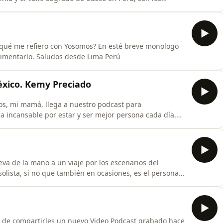
 los que no nos hemos aburrido ni un solo día.
qué me refiero con Yosomos? En esté breve monologo
erimentarlo. Saludos desde Lima Perú
xico. Kemy Preciado
pos, mi mamá, llega a nuestro podcast para
ha incansable por estar y ser mejor persona cada día.
una noche nevada en Siria, su supervivencia desde el
lo siete meses de embarazo, pesando poco más de un
eva de la mano a un viaje por los escenarios del
lista, si no que también en ocasiones, es el personaje
su voz. Entrevistada dese Toronto Canadá, hablamos de
úsica&quot;, un regalo que nos hace constatar que sin
de compartirles un nuevo Video Podcast grabado hace