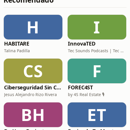
qué funciona tan bien incluso si no
eres ultra fan y cómo terminó
convirtiéndose en nuestra
H
I
recomendación para empezar este
hermoso universo desde
cero.Franquicias gi
HABITARE
InnovaTED
Talina Padilla
Tec Sounds Podcasts | Tec de Monterrey
CS
F
Ciberseguridad Sin Censura
FOREC4ST
Jesus Alejandro Rizo Rivera
by 4S Real Estate 🎙️
BH
ET