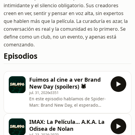
intimidante y el silencio obligatorio. Sus creadores
creen en ver, sentir y pensar en voz alta, sin expertos
que hablen más que la película. La curaduría es azar, la
conversación es real y la comunidad es lo primero. Se
define como un club, no un evento, y apenas está
comenzando.
Episodios
Fuimos al cine a ver Brand
New Day (spoilers) 🕷️
jul. 31, 2026
3351
En este episodio hablamos de Spider-
Man: Brand New Day, el esperado
regreso de Peter Parker al Universo
Cinematográfico de Marvel después
IMAX: La Película... A.K.A. La
de los acontecimientos de No Way
Odisea de Nolan
Home.Platicamos sobre el nuevo
jul. 23, 2026
2970