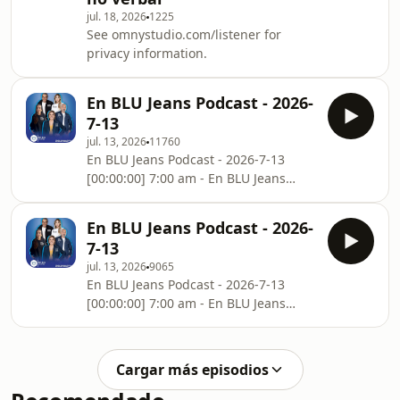
jul. 18, 2026
1225
See omnystudio.com/listener for
privacy information.
En BLU Jeans Podcast - 2026-
7-13
jul. 13, 2026
11760
En BLU Jeans Podcast - 2026-7-13
[00:00:00] 7:00 am - En BLU Jeans
[01:00:00] 8:00 am - En BLU Jeans
[02:00:00] 9:00 am - En BLU Jeans
En BLU Jeans Podcast - 2026-
[03:00:01] 10:00 am - En BLU JeansSee
7-13
omnystudio.com/listener for privacy
jul. 13, 2026
9065
information.
En BLU Jeans Podcast - 2026-7-13
[00:00:00] 7:00 am - En BLU Jeans
[01:00:00] 8:00 am - En BLU Jeans
[02:00:00] 9:00 am - En BLU JeansSee
omnystudio.com/listener for privacy
Cargar más episodios
information.