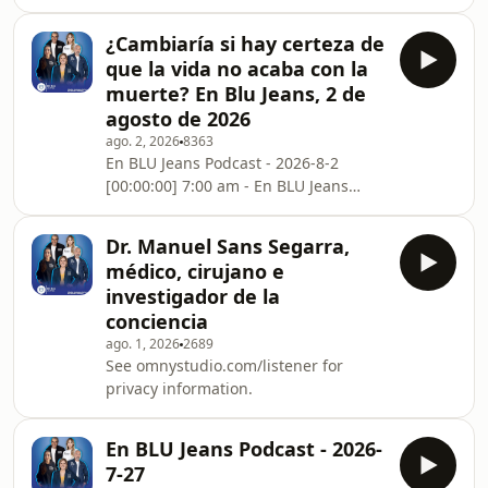
[01:00:00] 8:00 am - En BLU Jeans
[02:00:00] 9:00 am - En BLU Jeans
¿Cambiaría si hay certeza de
[03:00:01] 10:00 am - En BLU JeansSee
que la vida no acaba con la
omnystudio.com/listener for privacy
muerte? En Blu Jeans, 2 de
information.
agosto de 2026
ago. 2, 2026
8363
En BLU Jeans Podcast - 2026-8-2
[00:00:00] 7:00 am - En BLU Jeans
[01:00:00] 8:00 am - En BLU Jeans
[02:00:01] 9:00 am - En BLU Jeans
Dr. Manuel Sans Segarra,
[03:00:03] 10:00 am - En BLU JeansSee
médico, cirujano e
omnystudio.com/listener for privacy
investigador de la
information.
conciencia
ago. 1, 2026
2689
See omnystudio.com/listener for
privacy information.
En BLU Jeans Podcast - 2026-
7-27