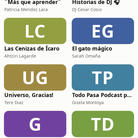
¨Más que aprender¨
Historias de DJ 🎧
Patricia Mendez Lara
DJ Cesar Cosio
LC
EG
Las Cenizas de Ícaro
El gato mágico
Ahtziri Lagarde
Sarah Omaña
UG
TP
Universo, Gracias!
Todo Pasa Podcast por Gisela Montoya
Tere Diaz
Gisela Montoya
G
TD