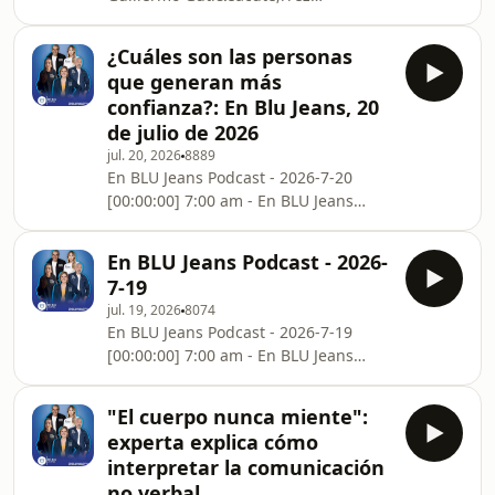
explic&oacute; en Blu Radio que los
ronquidos, el bruxismo y la apnea del
¿Cuáles son las personas
sue&ntilde;o pueden afectar la
que generan más
memoria, aumentar el riesgo de
confianza?: En Blu Jeans, 20
accidentes de tr&aacute;nsito e
de julio de 2026
incluso provocar enfermedades
jul. 20, 2026
8889
cardiovasculares.See
En BLU Jeans Podcast - 2026-7-20
omnystudio.com/listener for privacy
[00:00:00] 7:00 am - En BLU Jeans
information.
[01:00:00] 8:00 am - En BLU Jeans
[02:00:01] 9:00 am - En BLU Jeans
En BLU Jeans Podcast - 2026-
[03:00:01] 10:00 am - En BLU JeansSee
7-19
omnystudio.com/listener for privacy
jul. 19, 2026
8074
information.
En BLU Jeans Podcast - 2026-7-19
[00:00:00] 7:00 am - En BLU Jeans
[01:00:00] 8:00 am - En BLU Jeans
[02:00:00] 9:00 am - En BLU Jeans
"El cuerpo nunca miente":
[03:00:01] 10:00 am - En BLU JeansSee
experta explica cómo
omnystudio.com/listener for privacy
interpretar la comunicación
information.
no verbal