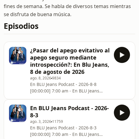
fines de semana. Se habla de diversos temas mientras
se disfruta de buena música.
Episodios
¿Pasar del apego evitativo al
apego seguro mediante
introspección?: En Blu Jeans,
8 de agosto de 2026
ago. 8, 2026
9834
En BLU Jeans Podcast - 2026-8-8
[00:00:00] 7:00 am - En BLU Jeans
[01:00:00] 8:00 am - En BLU Jeans
[02:00:00] 9:00 am - En BLU Jeans
En BLU Jeans Podcast - 2026-
[03:00:00] 10:00 am - En BLU JeansSee
8-3
omnystudio.com/listener for privacy
ago. 3, 2026
11759
information.
En BLU Jeans Podcast - 2026-8-3
[00:00:00] 7:00 am - En BLU Jeans