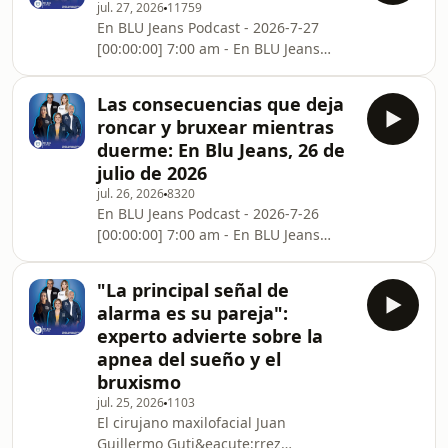
jul. 27, 2026
11759
En BLU Jeans Podcast - 2026-7-27
[00:00:00] 7:00 am - En BLU Jeans
[00:59:59] 8:00 am - En BLU Jeans
[02:00:00] 9:00 am - En BLU Jeans
Las consecuencias que deja
[03:00:00] 10:00 am - En BLU JeansSee
roncar y bruxear mientras
omnystudio.com/listener for privacy
duerme: En Blu Jeans, 26 de
information.
julio de 2026
jul. 26, 2026
8320
En BLU Jeans Podcast - 2026-7-26
[00:00:00] 7:00 am - En BLU Jeans
[01:00:00] 8:00 am - En BLU Jeans
[02:00:00] 9:00 am - En BLU Jeans
"La principal señal de
[03:00:00] 10:00 am - En BLU JeansSee
alarma es su pareja":
omnystudio.com/listener for privacy
experto advierte sobre la
information.
apnea del sueño y el
bruxismo
jul. 25, 2026
1103
El cirujano maxilofacial Juan
Guillermo Guti&eacute;rrez