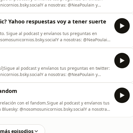
cornios.bsky.socialY a nosotras: @NeaPoulain y
fic? Yahoo respuestas voy a tener suerte
o. Sigue al podcast y envíanos tus preguntas en
osomosunicornios.bsky.socialY a nosotras: @NeaPoulain
sí]Sigue al podcast y envíanos tus preguntas en twitter:
cornios.bsky.socialY a nosotras: @NeaPoulain y
 fandom
 relación con el fandom.Sigue al podcast y envíanos tus
 Bluesky: @nosomosunicornios.bsky.socialY a nosotras:
 más episodios