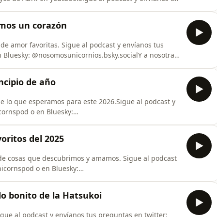
 Bluesky: @nosomosunicornios.bsky.socialY a nosotras:
emos un corazón
e amor favoritas. Sigue al podcast y envíanos tus
 Bluesky: @nosomosunicornios.bsky.socialY a nosotras:
incipio de año
de lo que esperamos para este 2026.Sigue al podcast y
cornspod o en Bluesky:
s: @NeaPoulain y @Hitzuji.
oritos del 2025
 de cosas que descubrimos y amamos. Sigue al podcast
nicornspod o en Bluesky:
s: @NeaPoulain y @Hitzuji.
 lo bonito de la Hatsukoi
igue al podcast y envíanos tus preguntas en twitter: