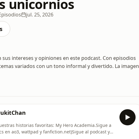
 unicornios
Episodios
jul. 25, 2026
s
n sus intereses y opiniones en este podcast. Con episodios
 temas variados con un tono informal y divertido. La imagen
 PukitChan
stras historias favoritas: My Hero Academia.Sigue a
cs en ao3, wattpad y fanfiction.net)Sigue al podcast y
cornspod o en Bluesky: