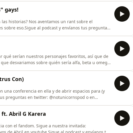
mbién en youtube con el mismo nombre!Y a nosotras:
s" gays!
 creada p
 las historias? Nos aventamos un rant sobre el
es sobre eso.Sigue al podcast y envíanos tus preguntas
 @nosomosunicornios.bsky.social¡Y ahora también en
 @NeaPoulain y @Hitzuji.
 qué serían nuestros personajes favoritos, así que de
el que desvariamos sobre quién sería alfa, beta u omega
reguntas en twitter: @notunicornspod o en Bluesky:
s: @NeaPoulain y @Hitzuji.
itrus Con)
on una conferencia en ella y de abrir espacios para (y
 tus preguntas en twitter: @notunicornspod o en
 nosotras: @NeaPoulain y @Hitzuji.
ft. Abril G Karera
a con el fandom. Sigue a nuestra invitada:
ayos de Abril en youtube.Sigue al podcast y envíanos tus