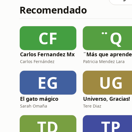
Recomendado
CF
¨Q
Carlos Fernandez Mx
¨Más que aprende
Carlos Fernández
Patricia Mendez Lara
EG
UG
El gato mágico
Universo, Gracias!
Sarah Omaña
Tere Diaz
TD
TP