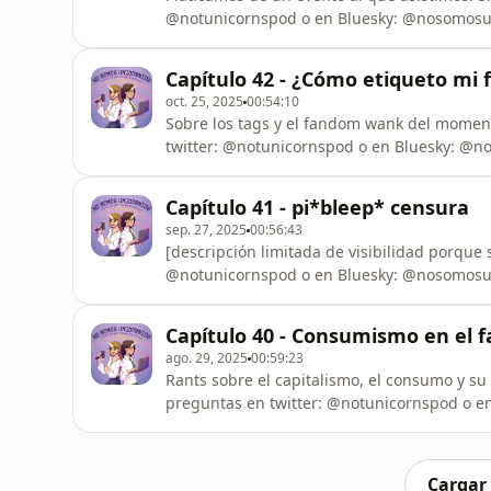
@notunicornspod o en Bluesky: @nosomosuni
@Hitzuji.
Capítulo 42 - ¿Cómo etiqueto mi 
oct. 25, 2025
00:54:10
Sobre los tags y el fandom wank del moment
twitter: @notunicornspod o en Bluesky: @n
y @Hitzuji.
Capítulo 41 - pi*bleep* censura
sep. 27, 2025
00:56:43
[descripción limitada de visibilidad porque 
@notunicornspod o en Bluesky: @nosomosuni
@Hitzuji.
Capítulo 40 - Consumismo en el
ago. 29, 2025
00:59:23
Rants sobre el capitalismo, el consumo y su
preguntas en twitter: @notunicornspod o en
@NeaPoulain y @Hitzuji.
Cargar