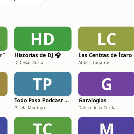
HD
LC
r¨
Historias de DJ 🎧
Las Cenizas de Ícaro
DJ Cesar Cosio
Ahtziri Lagarde
TP
G
Todo Pasa Podcast por Gisela Montoya
Gatalogias
Gisela Montoya
Dahlia de la Cerda
TC
M