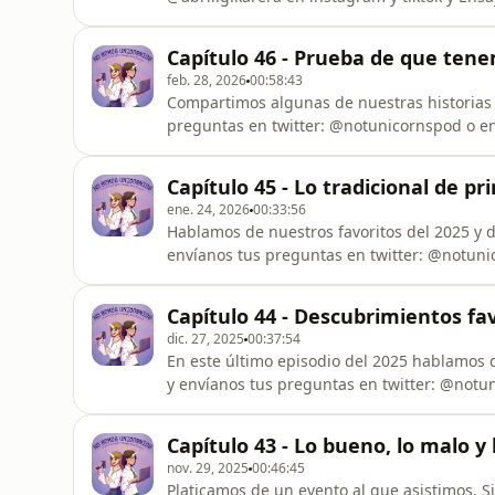
preguntas en twitter: @notunicornspod o en
@NeaPoulain y @Hitzuji.
Capítulo 46 - Prueba de que ten
feb. 28, 2026
00:58:43
Compartimos algunas de nuestras historias d
preguntas en twitter: @notunicornspod o en
@NeaPoulain y @Hitzuji.
Capítulo 45 - Lo tradicional de pr
ene. 24, 2026
00:33:56
Hablamos de nuestros favoritos del 2025 y 
envíanos tus preguntas en twitter: @notuni
@nosomosunicornios.bsky.socialY a nosotra
Capítulo 44 - Descubrimientos fav
dic. 27, 2025
00:37:54
En este último episodio del 2025 hablamos
y envíanos tus preguntas en twitter: @notu
@nosomosunicornios.bsky.socialY a nosotra
Capítulo 43 - Lo bueno, lo malo y
nov. 29, 2025
00:46:45
Platicamos de un evento al que asistimos. S