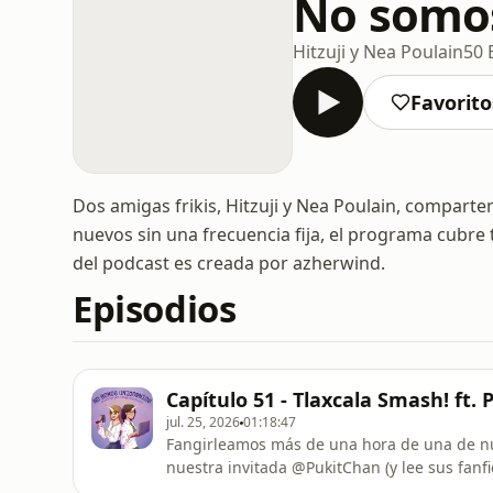
No somos
Hitzuji y Nea Poulain
50 
Favorito
Dos amigas frikis, Hitzuji y Nea Poulain, comparte
nuevos sin una frecuencia fija, el programa cubre
del podcast es creada por azherwind.
Episodios
Capítulo 51 - Tlaxcala Smash! ft.
jul. 25, 2026
01:18:47
Fangirleamos más de una hora de una de nue
nuestra invitada @PukitChan (y lee sus fanfi
envíanos tus preguntas en twitter: @notuni