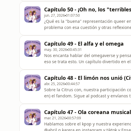
@nosomosunicornios.bsky.social¡Y ahora ta
Capítulo 50 - ¡Oh no, los "terrible
@NeaPoulain y @Hitzuji.Imagen del podcast
jun. 27, 2026
01:07:50
¿Qué es la "buena" representación queer en
problema con esa cuestión y otras reflexion
en twitter: @notunicornspod o en Bluesky:
youtube con el mismo nombre!Y a nosotras:
Capítulo 49 - El alfa y el omega
may. 30, 2026
00:45:31
Nos encanta hablar del omegaverse y pensar
eso se trata esto. Un capítulo divertido en 
y por qué.Sigue al podcast y envíanos tus p
@nosomosunicornios.bsky.socialY a nosotra
Capítulo 48 - El limón nos unió (C
abr. 25, 2026
00:44:57
Sobre la Citrus con, nuestra participación c
en) el fandom. Sigue al podcast y envíanos
Bluesky: @nosomosunicornios.bsky.socialY a
Capítulo 47 - Ola coreana musical 
mar. 21, 2026
00:57:09
Hablamos sobre el kpop y nuestra experienci
@abril.g.karera en instagram y tiktok y Ens