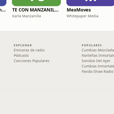
Top Performers con Andrés Pérez
TE CON MANZANILLA. Para sanar tu relación con la comida, el cuerpo y el alma.
MexMoves
Karla Manzanilla
Whitepaper Media
EXPLORAR
POPULARES
Emisoras de radio
Cumbias Mezclada
Pódcasts
Norteñas Inmortal
Canciones Populares
Sonidos Del Ayer
Cumbias Inmortale
Panda Show Radio