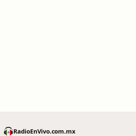
RadioEnVivo.com.mx