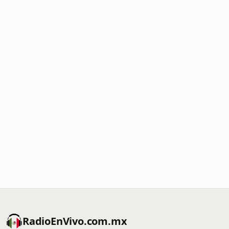
RadioEnVivo.com.mx