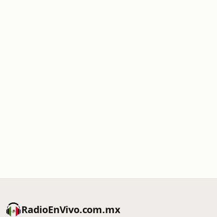
RadioEnVivo.com.mx