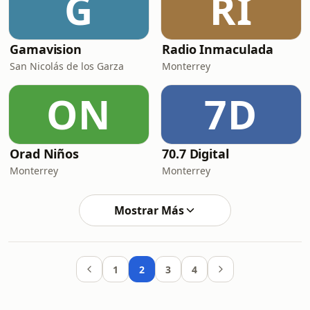
G
RI
Gamavision
Radio Inmaculada
San Nicolás de los Garza
Monterrey
ON
7D
Orad Niños
70.7 Digital
Monterrey
Monterrey
Mostrar Más
1
2
3
4