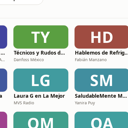
TY
HD
CRÓNICAS DE REINAS Y ASESINAS
Técnicos y Rudos de la Refrigeración
Hablemos de Refrigeración con Qu
CRÓNICAS DE REINAS Y ASESINAS
Danfoss México
Fabián Manzano
LG
SM
a
Laura G en La Mejor
SaludableMente Mujer
MVS Radio
Yanira Puy
OM
OA