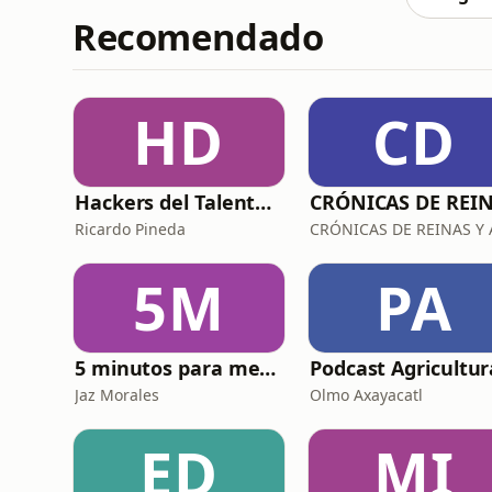
Recomendado
HD
CD
Hackers del Talento con Ricardo Pineda
Ricardo Pineda
5M
PA
5 minutos para meditar con Dios
Podcast Agricultur
Jaz Morales
Olmo Axayacatl
ED
MI