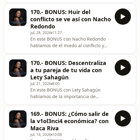
vuelven maestros para los padres, por
qué los “hijos problemáticos” son un
170.- BONUS: Huir del
reflejo del problema dentro del
conflicto se ve así con Nacho
sistema familiar que no han podido
Redondo
ver, la importancia de la jerarquía
jul. 28, 2026
11:27
entre papás e hijos y la estructura
En este BONUS con Nacho Redondo
dentro de la crianza respetuosa.
hablamos de el miedo al conflicto y
¡Cuéntame en los comentarios qué te
por qué le huimos o evitamos, por
pareció! Hosted on Acast. See
qué sobre-analizamos a los demás
acast.com/privacy for
170.- BONUS: Descentraliza
para evitar la incomodidad de
a tu pareja de tu vida con
sentir,&nbsp; los mecanismos de
Lety Sahagún
defensa, como aprender a enojarnos
jul. 21, 2026
8:00
y gestionar la rabia, qué pasa cuando
En este BONUS con Lety Sahagún
nos reprimimos de expresar
hablamos de la importancia de
emociones incómodas y una
descentralizar a la pareja en nuestras
herramienta terapéutica para
vidas, cuestionamos la idea impuesta
expresar el enojo sin desbordarnos.
169.- BONUS: ¿Cómo salir de
de que la felicidad y la plenitud
¡Cuéntame en
la v1ol3nci4 económica? con
dependen exclusivamente de estar en
Maca Riva
una relación amorosa, por qué se le
jul. 14, 2026
10:08
tiene tanto miedo a la soledad, el