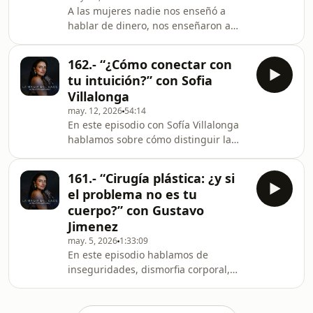
A las mujeres nadie nos enseñó a
constante sobre el cuerpo, la imagen
hablar de dinero, nos enseñaron a
y la “aceptación”, cómo internet y las
esperar que alguien más lo
redes sociales se han convertido en
resolviera. Maca Riva en este episodio
métodos de
162.- “¿Cómo conectar con
abrió la conversación que más miedo
tu intuición?” con Sofia
da y más falta hace: porqué el
Villalonga
DINERO ES PODER y lo que una
may. 12, 2026
54:14
MUJER PIERDE CUANDO DEPENDE DE
En este episodio con Sofía Villalonga
ALGUIEN MÁS para sobrevivir.
hablamos sobre cómo distinguir la
Hablamos de las RED FLAGS
intuición del miedo, porqué EL VACÍO
FINANCIERAS que aprendimos a
es el secreto para crecer y romper
llamar “amor”, de la violencia
161.- “Cirugía plástica: ¿y si
patrones, cómo hacernos amigos del
económica que no reconoce
el problema no es tu
ego para dejar de controlar todo, ¿de
cuerpo?” con Gustavo
verdad la maternidad es un espejo a
Jimenez
nivel espiritual? Y hablamos de
may. 5, 2026
1:33:09
nuestro nuevo bebé juntas: Selva
En este episodio hablamos de
Inconsciente, el oráculo MÁGICO que
inseguridades, dismorfia corporal,
NUNCA SE EQUIVOCA. Cómo fue el
todo sobre los IMPLANTES MAMARIOS
proceso de crea
y “cómo envejecer con dignidad