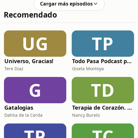
preservando tu esencia” con el Dr.
Cargar más episodios
Gustavo Jiménez (cirujano plástico con
Recomendado
especialidad en implantes mamarios
con Cédula Profesional
8567110)&nbsp; También platicamos
sobre: ¿cuáles son los riesgos REALES
UG
TP
en una cirugía estética? ¿Cómo elegir
a un especialista certificado
Universo, Gracias!
Todo Pasa Podcast por Gisela Montoya
Tere Diaz
Gisela Montoya
G
TD
Gatalogias
Terapia de Corazón. Salud mental y más.
Dahlia de la Cerda
Nancy Burelo
TP
TC