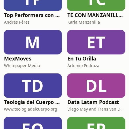
Top Performers con Andrés Pérez
TE CON MANZANILLA. Para sanar tu relación con la comida, el cuerpo y el alma.
Andrés Pérez
Karla Manzanilla
M
ET
MexMoves
En Tu Orilla
Whitepaper Media
Artemio Pedraza
TD
DL
Teología del Cuerpo para Dummies
Data Latam Podcast
www.teologiadelcuerpo.org
Diego May and Frans van Dunné