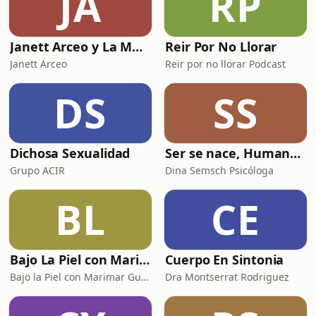
JA
RP
Janett Arceo y La Mujer Actual
Reir Por No Llorar
Janett Arceo
Reir por no llorar Podcast
DS
SS
Dichosa Sexualidad
Ser se nace, Humano se hace
Grupo ACIR
Dina Semsch Psicóloga
BL
CE
Bajo La Piel con Marimar Guerra
Cuerpo En Sintonia
Bajo la Piel con Marimar Guerra
Dra Montserrat Rodriguez