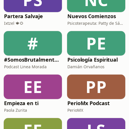
Partera Salvaje
Nuevos Comienzos
Ixtzel 🍁🌻
Psicoterapeuta: Patty de Sáenz
#
PE
#SomosBrutalmenteHonestas
Psicología Espiritual
Podcast Linea Morada
Damián Orvañanos
EE
PP
Empieza en ti
PerioMx Podcast
Paola Zurita
PerioMX