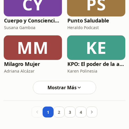
CY
PS
Cuerpo y Consciencia con Susana Gamboa
Punto Saludable
Susana Gamboa
Heraldo Podcast
MM
KE
Milagro Mujer
KPO: El poder de la autenticidad
Adriana Alcázar
Karen Polinesia
Mostrar Más
1
2
3
4