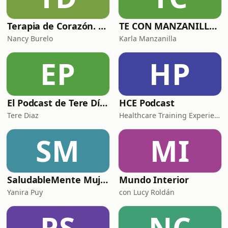
Terapia de Corazón. Salud mental y más.
TE CON MANZANILLA. Para sanar tu relación con la comida, el cuerpo y el alma.
Nancy Burelo
Karla Manzanilla
EP
HP
El Podcast de Tere Díaz
HCE Podcast
Tere Diaz
Healthcare Training Experience
SM
MI
SaludableMente Mujer
Mundo Interior
Yanira Puy
con Lucy Roldán
PS
NC