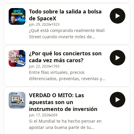
tratado comercial entre México,
el Caribe, analizan si Olinia tiene el
Estados Unidos y Canadá, con más
potencial para responder
Todo sobre la salida a bolsa
incertidumbre. En este episodio,
de SpaceX
Patricia Tapia, reportera de Economía,
jun. 29, 2026
1923
Alberto Verdusco, editor general de
¿Qué está comprando realmente Wall
Información en Expansión, y Mónica
Street cuando invierte miles de
Lugo, directora de Relaciones
millones en una empresa que
Institucionales en Grupo Prodensa y
promete cambiar el futuro, como
exnegociadora del T-MEC, explican
¿Por qué los conciertos son
SpaceX? En este episodio, Octavio
qué implica la decisión de
cada vez más caros?
Torres, reportero de Economía,
jun. 22, 2026
1793
Fernando Guarneros, editor de
Entre filas virtuales, precios
Tecnología en Expansión, y Enrique
diferenciados, preventas, reventas y
López, subdirector de Acciones
producciones cada vez más
Globales en Actinver, explican por qué
espectaculares, los conciertos y
SpaceX protagonizó la mayor salida a
VERDAD O MITO: Las
festivales han cambiado... y el precio
bolsa de la historia y qué hay detr
apuestas son un
de vivir la experiencia también. En
instrumento de inversión
este episodio, Mara Echeverría,
jun. 17, 2026
269
reportera de Empresas en Expansión,
Si el Mundial te ha hecho pensar en
Puri Lucena, editora de la revista
apostar una buena parte de tu
Expansión, y Armando Calvillo,
dinero, debes escuchar este episodio.