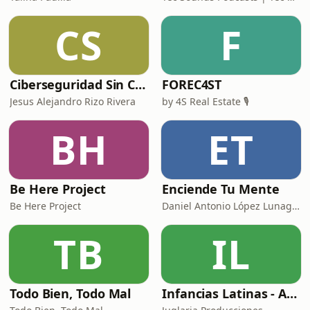
CS
F
Ciberseguridad Sin Censura
FOREC4ST
Jesus Alejandro Rizo Rivera
by 4S Real Estate 🎙️
BH
ET
Be Here Project
Enciende Tu Mente
Be Here Project
Daniel Antonio López Lunagómez
TB
IL
Todo Bien, Todo Mal
Infancias Latinas - Arriba Chamacos