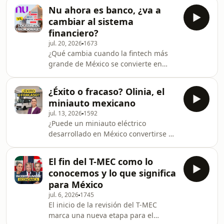
silencioso&nbsp;a las
(CESVI México), hablan sobre el
Nu ahora es banco, ¿va a
finanzas&nbsp;públicas? En este
mercado al
cambiar al sistema
episodio, Diana Gante, reportera de
financiero?
Empresas, Alberto Verdusco, editor
jul. 20, 2026
1673
general de Información en Expansión,
¿Qué cambia cuando la fintech más
y Gonzalo Monroy, especialista en
grande de México se convierte en
energía y socio director de la
banco y empieza a competir de tú a tú
consultora GMEC, analizan el
con la banca tradicional? En este
huachicol tradicional y huachicol
¿Éxito o fracaso? Olinia, el
episodio, Luz Elena Marcos, reportera
fiscal y cómo es que afectan la r
miniauto mexicano
de Economía, Alberto Verdusco, editor
jul. 13, 2026
1592
general de Información en Expansión,
¿Puede un miniauto eléctrico
y Vicente Gómez, Ratings Manager de
desarrollado en México convertirse en
Moody’s Local México, explican qué
una alternativa real de movilidad y
significa la llegada de Nu al sistema
competir contra las opciones que ya
bancario mexicano y cómo este
El fin del T-MEC como lo
dominan el mercado? En este
movimien
conocemos y lo que significa
episodio,&nbsp;Tzuara De Luna,
para México
reportera de Empresas, Ivet
jul. 6, 2026
1745
Rodríguez, editora de Empresas en
El inicio de la revisión del T-MEC
Expansión, y Eric Ramírez, director de
marca una nueva etapa para el
Urban Science para América Latina y