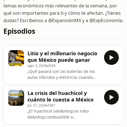
temas económicos más relevantes de la semana, por
qué son importantes para ti y cómo te afectan. ¿Tienes
dudas? Escríbenos a @ExpansiónMX y a @ExpEconomía.
Episodios
Litio y el millonario negocio
que México puede ganar
ago. 3, 2026
2039
¿Qué pasará con las baterías de los
autos híbridos y eléctricos cuando
termine su vida útil? Ahí podría estar
una de las mayores oportunidades de
La crisis del huachicol y
negocio para México. En este
cuánto le cuesta a México
episodio, Ivet Rodríguez, editora de
jul. 27, 2026
1681
Empresas, Tzuara De Luna, reportera
¿El huachicol solo&nbsp;es robo
de Empresas en Expansión, y Jorge
de&nbsp;combustible o
González, director de Operaciones del
también&nbsp;un golpe
Centro de Estudios en Seguridad Vial