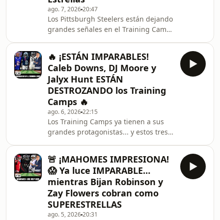
ago. 7, 2026
20:47
con&nbsp;Matthew Golden, una
Los Pittsburgh Steelers están dejando
dupla que puede convertirse en una
grandes señales en el Training Camp.
de las grandes armas ofensivas de los
En este episodio analizo los cambios
Packers.Y mientras unos sonríen,
en la línea ofensiva que podrían
otros se
🔥 ¡ESTÁN IMPARABLES!
transformar por completo el ataque,
Caleb Downs, DJ Moore y
el crecimiento de Drew Allar y el
Jalyx Hunt ESTÁN
impresionante surgimiento de
DESTROZANDO los Training
jóvenes que están llamando la
Camps 🔥
atención de todo el equipo.¿Está
Roman Wilson listo para explotar?
ago. 6, 2026
22:15
Los Training Camps ya tienen a sus
¿Jamie Bernard se está convirtiendo
grandes protagonistas... y estos tres
en una de las revelacio
nombres están haciendo muchísimo
ruido.🏈&nbsp;Caleb
🚨 ¡MAHOMES IMPRESIONA!
Downs&nbsp;está revolucionando la
😱 Ya luce IMPARABLE…
defensiva de los Cowboys con una
mientras Bijan Robinson y
capacidad extraordinaria para
Zay Flowers cobran como
generar jugadas.🔥&nbsp;DJ
SUPERESTRELLAS
Moore&nbsp;se ha convertido en el
objetivo favorito en Buffalo y está
ago. 5, 2026
20:31