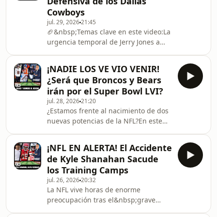
Defensiva de los Dallas
real es la posibilidad? ¿Qué tendría
Cowboys
que entregar Dallas para conseguir a
jul. 29, 2026
21:45
uno de los mejores defensivos de la
🏈&nbsp;Temas clave en este video:La
liga? ¿Convertiría ese movimiento a
urgencia temporal de Jerry Jones a
los Cowboys en un auténtico
sus 83 años.1El análisis del ataque de
candidato al Super Bowl?Ad
Super Bowl vs. una defensa llena de
¡NADIE LOS VE VIO VENIR!
dudas.1Los alarmantes números de
¿Será que Broncos y Bears
Daron Bland y las flaquezas del
irán por el Super Bowl LVI?
perímetro.1La verdad sobre el
jul. 28, 2026
21:20
mercado de cambios en la NFL
¿Estamos frente al nacimiento de dos
durante el verano.1¿Por qué Dallas es
nuevas potencias de la NFL?En este
el único equipo de la NFC sin llegar a
episodio analizo a fondo por
una final de conferencia en el siglo
qué&nbsp;Denver
XXI?1¡Déjame en
¡NFL EN ALERTA! El Accidente
Broncos&nbsp;y&nbsp;Chicago
de Kyle Shanahan Sacude
Bears&nbsp;podrían convertirse en
los Training Camps
los equipos que cambien el equilibrio
jul. 26, 2026
20:32
de poder en la liga durante la
La NFL vive horas de enorme
temporada 2026.🏈 En este podcast
preocupación tras el&nbsp;grave
encontrarás:El crecimiento de Bo Nix
accidente sufrido por Kyle Shanahan,
y la evolución de la ofensiva de