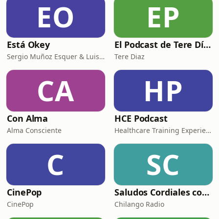
EO
EP
Está Okey
El Podcast de Tere Díaz
Sergio Muñoz Esquer & Luisa Fernanda Perez
Tere Diaz
CA
HP
Con Alma
HCE Podcast
Alma Consciente
Healthcare Training Experience
C
SC
CinePop
Saludos Cordiales con Gaby Meza
CinePop
Chilango Radio