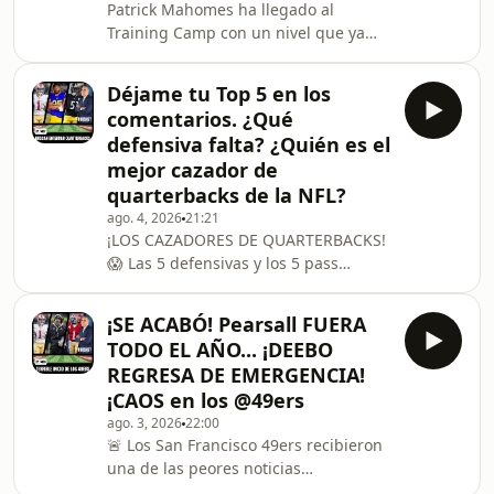
Patrick Mahomes ha llegado al
demostrando por qué puede cambiar
Training Camp con un nivel que ya
por completo el ataque de los Bills.🦅
provoca preocupación en el resto de
&nbsp;Jalyx
la NFL. Su precisión, movilidad y
Déjame tu Top 5 en los
liderazgo confirman que el
comentarios. ¿Qué
quarterback de los Chiefs parece
defensiva falta? ¿Quién es el
estar listo para regresar con fuerza
mejor cazador de
en la búsqueda de otro Super Bowl.En
quarterbacks de la NFL?
este episodio también analizo los
históricos contratos de&nbsp;Bijan
ago. 4, 2026
21:21
¡LOS CAZADORES DE QUARTERBACKS!
Robinson&nbsp;y&nbsp;Zay Flowers,
😱 Las 5 defensivas y los 5 pass
dos jóvenes estrellas que aca
rushers MÁS DOMINANTES de la
NFLLa NFL se gana en las trincheras...
¡SE ACABÓ! Pearsall FUERA
y estos equipos lo están
TODO EL AÑO... ¡DEEBO
demostrando. En este episodio
REGRESA DE EMERGENCIA!
analizo a&nbsp;las cinco defensivas
¡CAOS en los ⁨@49ers⁩
más letales para atacar quarterbacks,
ago. 3, 2026
22:00
las estadísticas que respaldan su
🚨 Los San Francisco 49ers recibieron
dominio y los&nbsp;cinco pass
una de las peores noticias
rushers más devastadores de la liga,
posibles:&nbsp;Ricky Pearsall estará