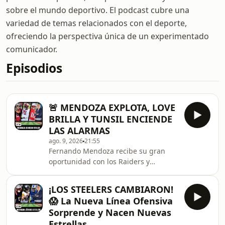
sobre el mundo deportivo. El podcast cubre una
variedad de temas relacionados con el deporte,
ofreciendo la perspectiva única de un experimentado
comunicador.
Episodios
🚨 MENDOZA EXPLOTA, LOVE
BRILLA Y TUNSIL ENCIENDE
LAS ALARMAS
ago. 9, 2026
21:55
Fernando Mendoza recibe su gran
oportunidad con los Raiders y
responde con una actuación que abre
una pregunta inevitable: ¿qué tan
¡LOS STEELERS CAMBIARON!
lejos está realmente de Kirk Cousins?
😱 La Nueva Línea Ofensiva
En Green Bay,&nbsp;Jordan
Sorprende y Nacen Nuevas
Love&nbsp;está mostrando una
Estrellas
conexión cada vez más peligrosa