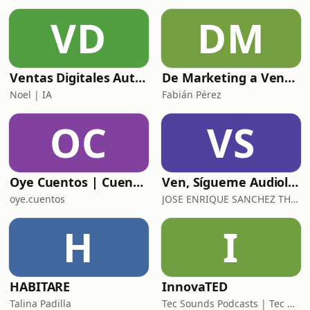
VD
DM
Ventas Digitales Automotrices: De BDC a DCA
De Marketing a Ventas
Noel | IA
Fabián Pérez
OC
VS
Oye Cuentos | Cuentos Infantiles que conectan con la imaginación.
Ven, Sígueme Audiolibro
oye.cuentos
JOSE ENRIQUE SANCHEZ THOMPSON
H
I
HABITARE
InnovaTED
Talina Padilla
Tec Sounds Podcasts | Tec de Monterrey