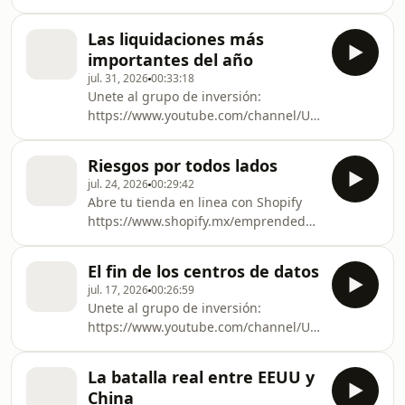
http://www.emprendedurosventures.com
use of personal data for advertising.
¡Síguenos en Instagram! Alejandro:
Las liquidaciones más
/ salomondrin Rodrigo:
importantes del año
/ rodnavarro Emprendeduros:
jul. 31, 2026
00:33:18
/ losemprendeduros Hosted by
Unete al grupo de inversión:
Simplecast, an AdsWizz company. See
https://www.youtube.com/channel/UCy5-
pcm.adswizz.com for information
O9CmBVndvL6Kz_BP3-w/join Escucha
about our collection and use of
mi Audiolibro: De Novato a
personal data for advertising.
Riesgos por todos lados
Inversionista - El ABC de la Bolsa de
jul. 24, 2026
00:29:42
Valores
Abre tu tienda en linea con Shopify
https://bit.ly/NovatoInversionista
https://www.shopify.mx/emprendeduros
Hosted by Simplecast, an AdsWizz
Unete al grupo de inversión:
company. See pcm.adswizz.com for
https://www.youtube.com/channel/UCy5-
information about our collection and
El fin de los centros de datos
O9CmBVndvL6Kz_BP3-w/join Escucha
use of personal data for advertising.
jul. 17, 2026
00:26:59
mi Audiolibro: De Novato a
Unete al grupo de inversión:
Inversionista - El ABC de la Bolsa de
https://www.youtube.com/channel/UCy5-
Valores
O9CmBVndvL6Kz_BP3-w/join Escucha
https://bit.ly/NovatoInversionista
mi Audiolibro: De Novato a
Hosted by Simplecast, an AdsWizz
La batalla real entre EEUU y
Inversionista - El ABC de la Bolsa de
company. See pcm.adswizz.com for
China
Valores