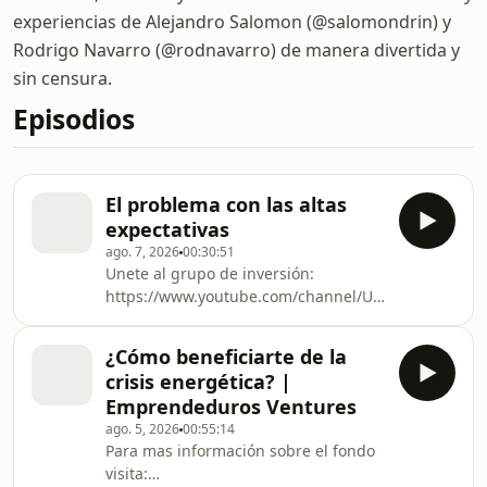
experiencias de Alejandro Salomon (@salomondrin) y
Rodrigo Navarro (@rodnavarro) de manera divertida y
sin censura.
Episodios
El problema con las altas
expectativas
ago. 7, 2026
00:30:51
Unete al grupo de inversión:
https://www.youtube.com/channel/UCy5-
O9CmBVndvL6Kz_BP3-w/join Escucha
mi Audiolibro: De Novato a
¿Cómo beneficiarte de la
Inversionista - El ABC de la Bolsa de
crisis energética? |
Valores
Emprendeduros Ventures
https://bit.ly/NovatoInversionista
ago. 5, 2026
00:55:14
Hosted by Simplecast, an AdsWizz
Para mas información sobre el fondo
company. See pcm.adswizz.com for
visita:
information about our collection and