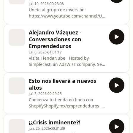
information about our collection and
jul. 10, 2026
00:23:08
https://bit.ly/NovatoInversionista
use of per
Unete al grupo de inversión:
Hosted by Simplecast, an AdsWizz
https://www.youtube.com/channel/UCy5-
company. See pcm.adswizz.com for
O9CmBVndvL6Kz_BP3-w/join Escucha
information about our collection and
mi Audiolibro: De Novato a
use of personal data for advertising.
Alejandro Vázquez -
Inversionista - El ABC de la Bolsa de
Conversaciones con
Valores
Emprendeduros
https://bit.ly/NovatoInversionista
jul. 6, 2026
01:01:17
Hosted by Simplecast, an AdsWizz
Visita TiendaNube Hosted by
company. See pcm.adswizz.com for
Simplecast, an AdsWizz company. See
information about our collection and
pcm.adswizz.com for information
use of personal data for advertising.
about our collection and use of
Esto nos llevará a nuevos
personal data for advertising.
altos
jul. 3, 2026
00:29:25
Comienza tu tienda en linea con
ShopifyShopify.mx/emprendeduros
Unete al grupo de inversión:
https://www.youtube.com/channel/UCy5-
¡¿Crisis inminente?!
O9CmBVndvL6Kz_BP3-w/join Escucha
jun. 26, 2026
00:31:39
mi Audiolibro: De Novato a