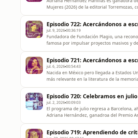
Adriana Hernández Planillas es ganadora de
Mujeres (2026) de la editorial Torremozas, co
formación en Derecho. Sus libros son El jueg
cotidiana y El teléfono de Dios (Ikibooks, 2
Episodio 722: Acercándonos a esc
Managemen
jul. 9, 2026
00:36:19
Fundadora de Fundación Plagio, una reconoc
famosa por impulsar proyectos masivos y de
concurso literario Santiago en 100 Palabras,
en Barcelona, Carmen García Palma (Chile). 
Episodio 721: Acercándonos a esc
conmueve, así como su trabaj
jul. 6, 2026
00:54:43
Nacida en México pero llegada a Estados Un
más relevante en la literatura de la memoria,
frontera. Su gran sensibilidad y honestidad
premiados con diversos reconocimientos. Ho
Episodio 720: Celebramos en julio
migración, el trauma lingüístico
jul. 2, 2026
00:09:03
El programa de julio regresa a Barcelona, a
Adriana Hernández, ganadroa del Premio Ana
Quimera, Jofre Casanovas, Matias Néspolo, 
Estados Unidos al privilegio de traer a Rey
Episodio 719: Aprendiendo de críti
Aura Estrada: Natalia