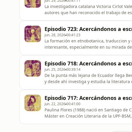
jun. 29, 2026
00:47:11
La investigadora catalana Victoria Cirlot Val
autores que han reconocido el trabajo de escr
fundamentos de un pensamiento que marca 
muestran una trayectoria de estudio y reflex
Episodio 723: Acercándonos a escr
Hildegard
jun. 28, 2026
00:41:23
La formación en etnobotanica, traduccion y 
interesante, especialmente en su mirada des
escritores en sus talleres desde ambientes 
que le hacemos en persona desde la Barcel
Episodio 718: Acercándonos a esc
Fabra. Ha publicado libro
jun. 25, 2026
00:39:14
De la punta más lejana de Ecuador llega Be
y desde ahí investiga y estudia la literatur
formación en Literatura Comparada y de sus
libro de poesía es Papel arroz con Candaya. 
Episodio 717: Acercándonos a escr
una necesidad
jun. 22, 2026
00:41:00
Paulina Flores (1988) nació en Santiago de C
Máster en Creación Literaria de la UPF-BSM
vida en la literatura empezó con el cuento
técnica, dinero y tiempo. Una de sus lectur