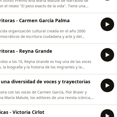
l XXXVII Premio Ana María Matute de Narrativa de
n el relato "El peso exacto de la vida". Tiene una
o de la vida: la sabiduría del ajedrez aplicada a la vida
025). Nuestra conversación, desde el Barcelona School of
ritoras - Carmen García Palma
ida organización cultural creada en el año 2000
mocráticos de escritura ciudadana y arte y del
 llega a nuestro proyecto la escritora chilena radicada
Su escritura, principalmente sobre la muerte, nos
ritoras - Reyna Grande
idos a los 10, Reyna Grande es hoy una de las voces
 la biografia y la historia de los migrantes y la
 nos ha dejado libros entrañables que han sido
y llega a este micrófono para conversar sobre
 una diversidad de voces y trayectorias
hora con las voces de Carmen García, Flor Braier y
 María Matute, los editores de una revista icónica,
Ale Oseguera y Fernanda García Lao. Viaja también a
na Grande a este micrófono y a la ganadora del Premio
cas - Victoria Cirlot