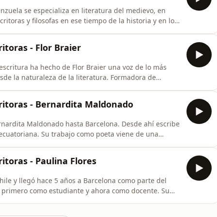
enzuela se especializa en literatura del medievo, en
itoras y filosofas en ese tiempo de la historia y en los
nuestra vida aún hoy. Tiene numerosos libros que
ión. Los últimos dos son: Marginalia (Vaso Roto, 2025) y
itoras - Flor Braier
escritura ha hecho de Flor Braier una voz de lo más
de la naturaleza de la literatura. Formadora de
naturales, llega a nuestros proyecto en una entrevista
ona School of Management de la Universitat Pompeu
ritoras - Bernardita Maldonado
rnardita Maldonado hasta Barcelona. Desde ahí escribe
a ecuatoriana. Su trabajo como poeta viene de una
 lecturas de escritoras como María Negroni. Su último
Escribe también ensayo y ella dice que "la poesía llena
itoras - Paulina Flores
hile y llegó hace 5 años a Barcelona como parte del
, primero como estudiante y ahora como docente. Su
, que define como un género económico en términos de
as es Chejov. Su reflexión profunda sobre los problemas