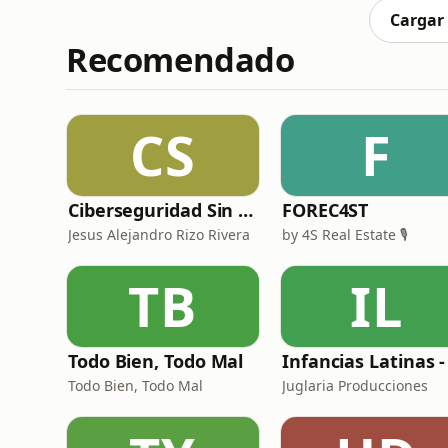
que ha generado u
Cargar
Recomendado
CS
F
Ciberseguridad Sin Censura
FOREC4ST
Jesus Alejandro Rizo Rivera
by 4S Real Estate 🎙️
TB
IL
Todo Bien, Todo Mal
Todo Bien, Todo Mal
Juglaria Producciones