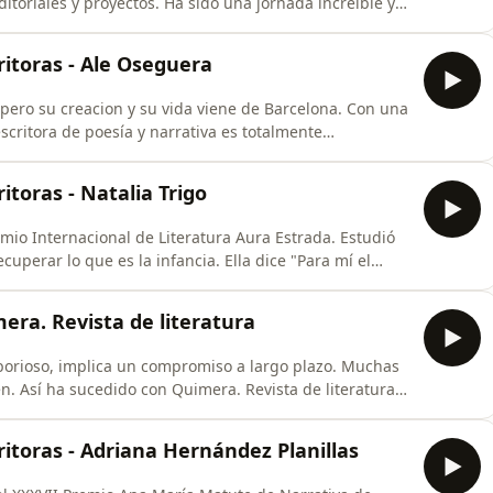
editoriales y proyectos. Ha sido una jornada increíble y
s que se sumaron a este proyecto, que nos invitaron y
oras. Gracias a nuestro equipo maravilloso.
ritoras - Ale Oseguera
pero su creacion y su vida viene de Barcelona. Con una
escritora de poesía y narrativa es totalmente
y los proyectos que ha logrado. En una conversacion
eratrua y el precioso podcasts que grabamos con Jofre
itoras - Natalia Trigo
emio Internacional de Literatura Aura Estrada. Estudió
cuperar lo que es la infancia. Ella dice "Para mí el
 más complejos de lo humano" Su libro El fin del
ste libro nos lleva a una historia que busca equilibrio
era. Revista de literatura
aborioso, implica un compromiso a largo plazo. Muchas
en. Así ha sucedido con Quimera. Revista de literatura
 un nuevo equipo al frente. Conversamos hoy con su
 miembros del consejo secretario de dirección Matías
ritoras - Adriana Hernández Planillas