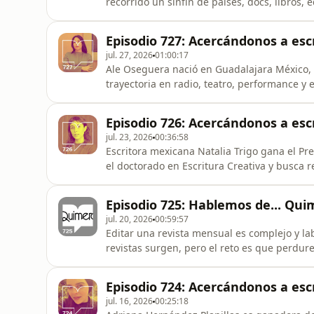
recorrido un sinfín de países, docs, libros, 
se las compartimos aquí. Gracias a todos lo
que abrieron sus puertas a Hablemos, escrit
Episodio 727: Acercándonos a esc
jul. 27, 2026
01:00:17
Ale Oseguera nació en Guadalajara México, 
trayectoria en radio, teatro, performance y 
deslumbrante los muros que ha atravesado 
que se da gracias a Quimera, Revista de lit
Episodio 726: Acercándonos a escr
Casanovas, Marías Néspo
jul. 23, 2026
00:36:58
Escritora mexicana Natalia Trigo gana el Pr
el doctorado en Escritura Creativa y busca re
humor es una forma de entra a esos lugares
verano está publicado en Almadía en 2026 y e
Episodio 725: Hablemos de... Quim
y mucho oido
jul. 20, 2026
00:59:57
Editar una revista mensual es complejo y l
revistas surgen, pero el reto es que perdur
que después de más de 45 años tiene ahora
director Jofre Casanovas, y los escritores y
Episodio 724: Acercándonos a esc
Néspolo, Ale Oseg
jul. 16, 2026
00:25:18