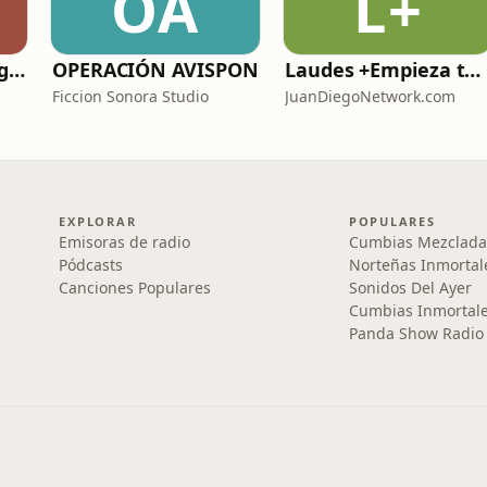
OA
L+
Hablemos de Refrigeración con Quimobásicos
OPERACIÓN AVISPON
Laudes +Empieza tu día en oración junto con toda la Iglesia+
Ficcion Sonora Studio
JuanDiegoNetwork.com
EXPLORAR
POPULARES
Emisoras de radio
Cumbias Mezclada
Pódcasts
Norteñas Inmortal
Canciones Populares
Sonidos Del Ayer
Cumbias Inmortale
Panda Show Radio