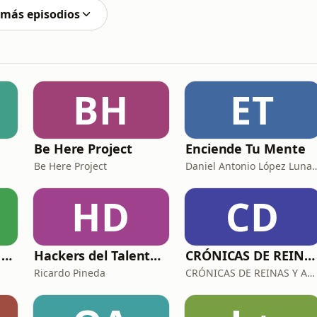
 más episodios
BH
ET
Be Here Project
Enciende Tu Mente
Be Here Project
Daniel Antonio Lópe
HD
CD
Infancias Latinas - Arriba Chamacos
Hackers del Talento con Ricardo Pineda
CRÓNICAS DE REINAS Y ASESINAS
Ricardo Pineda
CRÓNICAS DE REINAS Y ASESINAS