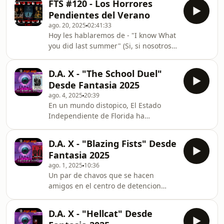
FTS #120 - Los Horrores
Pendientes del Verano
ago. 20, 2025
02:41:33
Hoy les hablaremos de - "I know What
you did last summer" (Si, si nosotros
la sufrimos, ahora ustedes van a
atener que aguantar nuestras
D.A. X - "The School Duel"
quejas!) - "Together" y la chisma de
Desde Fantasia 2025
que si fue o no un plagio de otro
ago. 4, 2025
20:39
filme. - "Weapons" , con un poco de
En un mundo distopico, El Estado
debate sobre sus simbolismos y el
Independiente de Florida ha
hype que chance estuvo muy
implementado un torneo Deportivo
exagerado - "Witchboard" un remake
con el objetivo de reducir las
de un filme de los 80s, dirigido esta
D.A. X - "Blazing Fists" Desde
tragedias en las escuelas, este evento
vez por alguien que
Fantasia 2025
se conoce como “El Duelo Escolar”. El
ago. 1, 2025
10:36
joven Sam, ilusionado con la promesa
Un par de chavos que se hacen
de gloria y fama se alista para
amigos en el centro de detencion
participar, y de inmediato se da
juvenil, deciden enderezar sus vidas
cuenta de la verdadera cruda
después de escuchar una platica
realidad, y de que en este juego,
D.A. X - "Hellcat" Desde
motivacional de un reconocido atleta
cualquier paso en falso podría