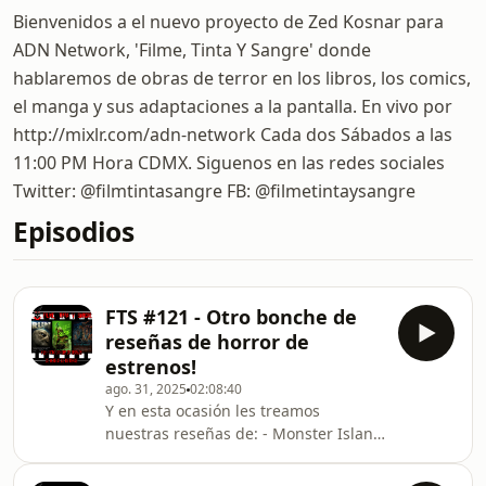
Bienvenidos a el nuevo proyecto de Zed Kosnar para
ADN Network, 'Filme, Tinta Y Sangre' donde
hablaremos de obras de terror en los libros, los comics,
el manga y sus adaptaciones a la pantalla. En vivo por
http://mixlr.com/adn-network Cada dos Sábados a las
11:00 PM Hora CDMX. Siguenos en las redes sociales
Twitter: @filmtintasangre FB: @filmetintaysangre
Episodios
FTS #121 - Otro bonche de
reseñas de horror de
estrenos!
ago. 31, 2025
02:08:40
Y en esta ocasión les treamos
nuestras reseñas de: - Monster Island
- The Haunted Forest -Self-Help -RUN
-The Toxic Avenger (2025)