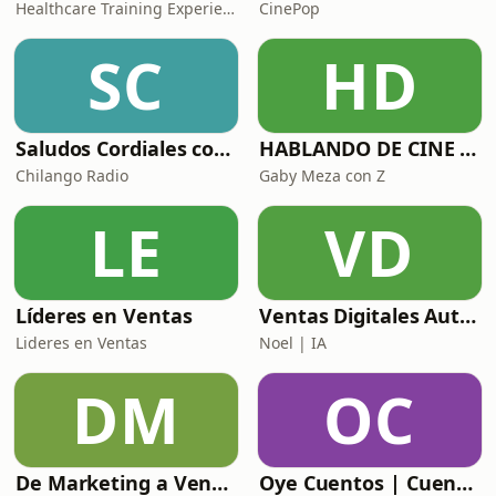
Healthcare Training Experience
CinePop
SC
HD
Saludos Cordiales con Gaby Meza
HABLANDO DE CINE CON
Chilango Radio
Gaby Meza con Z
LE
VD
Líderes en Ventas
Ventas Digitales Automotrices: De BDC a DCA
Lideres en Ventas
Noel | IA
DM
OC
De Marketing a Ventas
Oye Cuentos | Cuentos Infantiles que conectan con la imaginación.