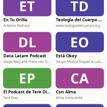
ET
TD
En Tu Orilla
Teología del Cuerpo para Dummies
Artemio Pedraza
www.teologiadelcuerpo.org
DL
EO
Data Latam Podcast
Está Okey
Diego May and Frans van Dunné
Sergio Muñoz Esquer & Luisa Fernanda Perez
EP
CA
El Podcast de Tere Díaz
Con Alma
Tere Diaz
Alma Consciente