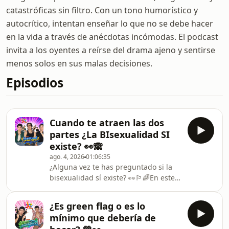
catastróficas sin filtro. Con un tono humorístico y
autocrítico, intentan enseñar lo que no se debe hacer
en la vida a través de anécdotas incómodas. El podcast
invita a los oyentes a reírse del drama ajeno y sentirse
menos solos en sus malas decisiones.
Episodios
Cuando te atraen las dos
partes ¿La BIsexualidad SI
existe? 👀🙈
ago. 4, 2026
01:06:35
¿Alguna vez te has preguntado si la
bisexualidad sí existe? 👀🏳️‍🌈En este
episodio de La Hora del Palo nos
acompañó Bran de Olas al Azar,
¿Es green flag o es lo
creador de contenido bisexual, para
mínimo que debería de
platicar desde su experiencia, romper