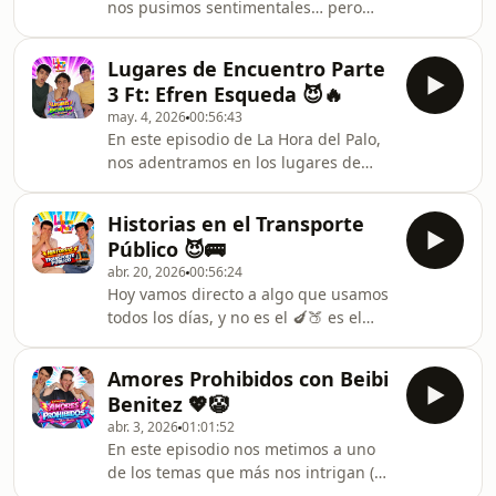
nos pusimos sentimentales… pero
normalizamos, de cómo convivimos
padre . En este episodio de La Hora
entre mundos completamente
del Palo cambiamos los chismecitos
distintos y de por qué al final… nadie
Lugares de Encuentro Parte
por una carta para nuestro niñx
sale ileso de esta conversa
3 Ft: Efren Esqueda 😈🔥
interior, recordamos heridas, ternuras
may. 4, 2026
00:56:43
y esas cosas que de grandes
En este episodio de La Hora del Palo,
seguimos cargando… y sí, al final la
nos adentramos en los lugares de
leímos en voz alta (prepárense para
encuentro: esos espacios donde han
sentir). Un episodio íntimo, vulnerable
nacido historias, deseos, amistades,
y muy para abrazar a ese niño que
Historias en el Transporte
aventuras… y uno que otro secreto 👀
aún vive en nos
Público 😈🚌
🔥Junto a Efrén Esqueda, exploramos
abr. 20, 2026
00:56:24
memorias, códigos y anécdotas que
Hoy vamos directo a algo que usamos
viven en estos lugares que han
todos los días, y no es el 🍆🍑 es el
marcado a la diversidad.
transporte público… pero no solo para
llegar al destino 😏🚇. En este
Amores Prohibidos con Beibi
episodio te contamos las historias
Benitez 💖🤡
más intensas, incómodas y picosas
abr. 3, 2026
01:01:52
que pueden pasar entre vagones,
En este episodio nos metimos a uno
asientos y miradas que dicen más
de los temas que más nos intrigan (y
que mil palabras. Desde encuentros
nos han pasado 😏): los amores