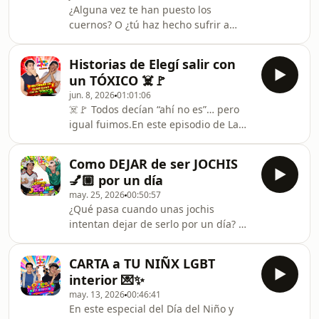
¿Alguna vez te han puesto los
CDMX.Desde perderse en el
cuernos? O ¿tú haz hecho sufrir a
transporte público hasta descubrir
alguien por infiel? Nosotros hemos
que aquí todo queda “a una hora”,
estado en los dos lados y en este
Fercho nos comparte las historias,
Historias de Elegí salir con
episodio de Historias de Infidelidades,
anécdotas y lecciones que ha vivido
un TÓXICO ☠️🚩
nos acompaña Luis Carlos para
como forán
jun. 8, 2026
01:01:06
compartir y reaccionar a algunas de
☠️🚩 Todos decían “ahí no es”… pero
las anécdotas más turbias,
igual fuimos.En este episodio de La
inesperadas y caóticas que han
hora del palo leemos las historias más
llegado a nuestras vidas.Si te gusta el
intensas, tóxicas y locas que nos
contenido, no olvides darle like,
Como DEJAR de ser JOCHIS
mandaron nuestros seguidores sobre
suscribirte y activar la camp
💅🏼 por un día
esas personas con las que, aunque
may. 25, 2026
00:50:57
sabíamos que eran una pésima idea…
¿Qué pasa cuando unas jochis
decidimos salir de todos modos 👀💔
intentan dejar de serlo por un día? 👀
Manipulación, celos, ghosting, red
En este episodio de La Hora del Palo
flags ignoradas y decisiones
nos metimos al mundo heterosexual
cuestionables que hoy nos dan risa (o
CARTA a TU NIÑX LGBT
para analizar, cuestionar y sobrevivir
terapia). Porque
interior 💌✨
a sus costumbres más peculiares 😭
may. 13, 2026
00:46:41
Entre sátira, humor y muchísimo caos,
En este especial del Día del Niño y
hablamos de esas cosas que