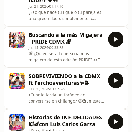
hacer? 💚👀
varios estereotipos y responder esas
jul. 21, 2026
01:17:10
preguntas que mucha gente todavía
¿Eso que hace tu ligue o tu pareja es
se hace. Entre risas, anécdotas y
una green flag o simplemente lo
mucho chismecito con sentido,
mínimo que debería hacer? 🤔💚En
hablamos sobre la bisexualidad, los
este episodio de La Hora del Palo
prejuicios y por q
Buscando a la más Migajera
hablamos de relaciones, estándares,
- PRIDE CDMX 🌈
expectativas y esas acciones que
jul. 14, 2026
00:33:28
muchas veces idealizamos. Este
🌈 ¿Quién será la persona más
episodio tiene las historias que han
migajera de esta edición PRIDE? 👀En
mandado los seguidores para debatir
este episodio de La Hora del Palo, nos
qué realmente merece aplausos… y
pusimos a prueba con una edición
qué debería ser lo
SOBREVIVIENDO a la CDMX
muy especial para descubrir quién
básico.Responsabilidad afectiva,
ft Ferchoaventuras✨📝
acepta menos... o más migajas en el
green f
jun. 30, 2026
01:05:28
amor. 💅✨Prepárate para reír,
¿Cuánto tarda un foráneo en
identificarte y, tal vez, cuestionar
convertirse en chilango? 🤔🚇En este
algunas de tus propias decisiones
episodio de La Hora del Palo
amorosas. 🤭💖 Cuéntanos en los
recibimos a Fercho Aventuras para
comentarios: ¿qué es lo más migajero
Historias de INFIDELIDADES
hablar de una de las experiencias
que has permitido por amor
👿🍆con Luis Carlos Garza
más caóticas, divertidas y
jun. 22, 2026
01:35:52
transformadoras: llegar a vivir a la