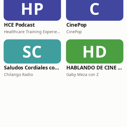
HP
C
HCE Podcast
CinePop
Healthcare Training Experience
CinePop
SC
HD
Saludos Cordiales con Gaby Meza
HABLANDO DE CINE CON
Chilango Radio
Gaby Meza con Z