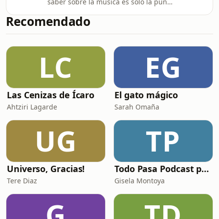
saber sobre la música es solo la punta
del iceberg? En este primer episodio
Recomendado
piloto, Daniel García te da la
bienvenida a Más que música, un
espacio diseñado para ir más allá de
LC
EG
las partituras y los escenarios.Hoy nos
despojamos de las definiciones
tradicionales para explorar la música
desde su verdadera esencia: como un
Las Cenizas de Ícaro
El gato mágico
lenguaje universal que moldea
nuestra me
Ahtziri Lagarde
Sarah Omaña
UG
TP
Universo, Gracias!
Todo Pasa Podcast por Gisela Montoya
Tere Diaz
Gisela Montoya
G
TD