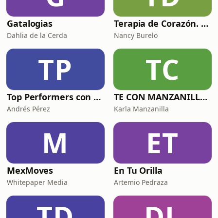
Gatalogias
Terapia de Corazón. Salud mental y más.
Dahlia de la Cerda
Nancy Burelo
TP
TC
Top Performers con Andrés Pérez
TE CON MANZANILLA. Para sanar tu relación con la comida, el cuerpo y el alma.
Andrés Pérez
Karla Manzanilla
M
ET
MexMoves
En Tu Orilla
Whitepaper Media
Artemio Pedraza
TD
DL