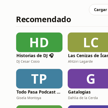
frustración cuando los resultados no llega
trayectoria profesional
Cargar
Recomendado
HD
LC
Historias de DJ 🎧
Las Cenizas de Íca
DJ Cesar Cosio
Ahtziri Lagarde
TP
G
Todo Pasa Podcast por Gisela Montoya
Gatalogias
Gisela Montoya
Dahlia de la Cerda