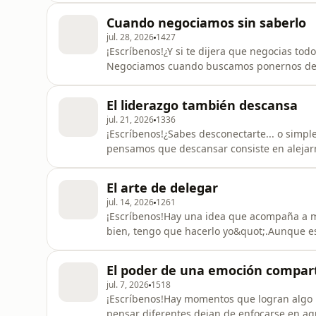
de la manera en que entrenamos a nuestro c
Cuando negociamos sin saberlo
En esta primera parte de la
jul. 28, 2026
1427
¡Escríbenos!¿Y si te dijera que negocias todo
Negociamos cuando buscamos ponernos de 
hablamos con un cliente, cuando tomamos d
personal.Sin embargo, muchas veces creemo
El liderazgo también descansa
una discusión.En este nuevo episodio, Efraí
jul. 21, 2026
1336
¡Escríbenos!¿Sabes desconectarte... o simp
pensamos que descansar consiste en alejarn
actividades no siempre significa que nues
recuperarse.En este episodio, Efraín Zapata
El arte de delegar
desarrollamos: la capacidad de desconec
jul. 14, 2026
1261
¡Escríbenos!Hay una idea que acompaña a m
bien, tengo que hacerlo yo&quot;.Aunque es
responsabilidad, con el tiempo puede conver
del propio líder.Delegar no consiste únicame
El poder de una emoción compart
crear oportunidades
jul. 7, 2026
1518
¡Escríbenos!Hay momentos que logran algo 
pensar diferentes dejan de enfocarse en aq