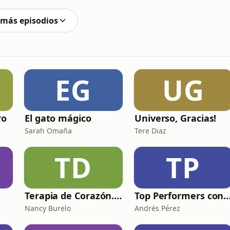
n tan rápido como se esperaba.Porque construir una
 más episodios
EG
UG
ro
El gato mágico
Universo, Gracias!
Sarah Omaña
Tere Diaz
TD
TP
Terapia de Corazón. Salud mental y más.
Top Performers con Andrés 
Nancy Burelo
Andrés Pérez