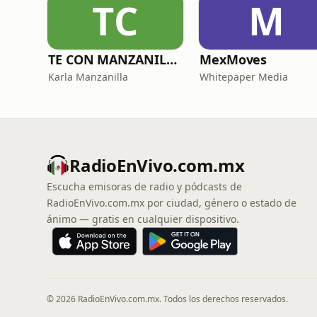
TC
M
TE CON MANZANILLA. Para sanar tu relación con la comida, el cuerpo y el alma.
MexMoves
Karla Manzanilla
Whitepaper Media
RadioEnVivo.com.mx
Escucha emisoras de radio y pódcasts de
RadioEnVivo.com.mx por ciudad, género o estado de
ánimo — gratis en cualquier dispositivo.
© 2026 RadioEnVivo.com.mx. Todos los derechos reservados.