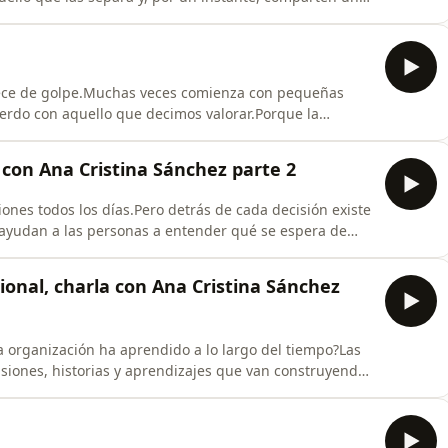
an que las emociones también construyen
sas, al igual que las ideas.Y cuando un grupo de
rece de golpe.Muchas veces comienza con pequeñas
erdo con aquello que decimos valorar.Porque la
rren entre lo correcto y lo incorrecto.Ocurren entre lo
 pone a prueba nuestro liderazgo.Cada decisión
a con Ana Cristina Sánchez parte 2
ones todos los días.Pero detrás de cada decisión existe
s ayudan a las personas a entender qué se espera de
iertas acciones generan valor dentro de una
laros, aparecen dudas, percepciones de injusticia y
onal, charla con Ana Cristina Sánchez
a organización ha aprendido a lo largo del tiempo?Las
siones, historias y aprendizajes que van construyendo
 problemas.Pero en medio de la velocidad del cambio,
portante: innovar sin perder aquello que les ha