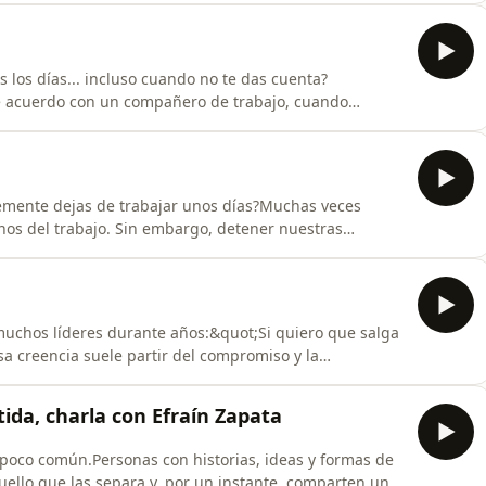
erebro para relacionarse con lo que vivimos cada día?
s los días... incluso cuando no te das cuenta?
acuerdo con un compañero de trabajo, cuando
ecisiones en equipo e incluso en nuestra vida
s que negociar consiste en convencer, ceder o ganar
n Z
lemente dejas de trabajar unos días?Muchas veces
os del trabajo. Sin embargo, detener nuestras
tra mente también haya encontrado un espacio para
 reflexiona sobre una habilidad que pocas veces
uchos líderes durante años:&quot;Si quiero que salga
a creencia suele partir del compromiso y la
tirse en un obstáculo para el crecimiento del equipo y
nte en distribuir tareas.Significa desarrollar confianza,
ida, charla con Efraín Zapata
poco común.Personas con historias, ideas y formas de
uello que las separa y, por un instante, comparten una