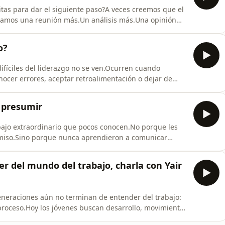
tas para dar el siguiente paso?A veces creemos que el
itamos una reunión más.Un análisis más.Una opinión
s no estamos buscando más información. Lo que
s seguros.Y es ahí donde aparece la parálisis por
o?
ifíciles del liderazgo no se ven.Ocurren cuando
ocer errores, aceptar retroalimentación o dejar de
n.Y ahí aparece un tema que pocas veces se aborda con
e un obstáculo, el ego también puede convertirse en
n presumir
ajo extraordinario que pocos conocen.No porque les
omiso.Sino porque nunca aprendieron a comunicar
cia asociamos la visibilidad con ego, vanidad o
rencia importante entre presumir y comunicar.Hablar
r del mundo del trabajo, charla con Yair
neraciones aún no terminan de entender del trabajo:
roceso.Hoy los jóvenes buscan desarrollo, movimiento
o tiene sentido.Pero muchas veces también aparece la