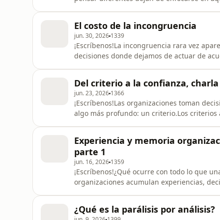
misma emoción.Esos momentos nos recuerd
vínculos.Porque las emociones son contagio
El costo de la incongruencia
personas vive una experiencia significa
jun. 30, 2026
1339
¡Escríbenos!La incongruencia rara vez apa
decisiones donde dejamos de actuar de acu
mayoría de las decisiones importantes no ocu
correcto y lo conveniente.Y ahí es donde se
Del criterio a la confianza, charl
comunica un mensaje. Cada decisi
jun. 23, 2026
1366
¡Escríbenos!Las organizaciones toman decisi
algo más profundo: un criterio.Los criterio
ellas, cómo se toman decisiones y por qué c
organización.Cuando esos criterios no son c
Experiencia y memoria organizaci
pérdida de confianza.Por
parte 1
jun. 16, 2026
1359
¡Escríbenos!¿Qué ocurre con todo lo que un
organizaciones acumulan experiencias, deci
una forma particular de trabajar y resolver
muchas organizaciones enfrentan un reto im
¿Qué es la parálisis por análisis?
permitido crecer.La me
jun. 9, 2026
1399