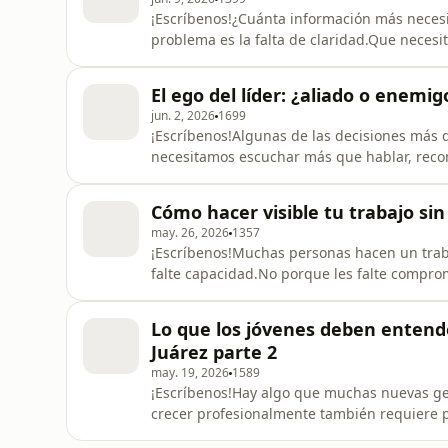
¡Escríbenos!¿Cuánta información más necesi
problema es la falta de claridad.Que neces
más.Un dato más.Sin embargo, muchas vece
realmente estamos buscando es sentirnos má
El ego del líder: ¿aliado o enemig
análisis.Porque el problema no es
jun. 2, 2026
1699
¡Escríbenos!Algunas de las decisiones más d
necesitamos escuchar más que hablar, recon
lado la necesidad de tener siempre la razó
profundidad: el ego.Lejos de ser únicament
Cómo hacer visible tu trabajo si
una fuente de confianza, d
may. 26, 2026
1357
¡Escríbenos!Muchas personas hacen un trab
falte capacidad.No porque les falte compr
claramente el valor que aportan.Con frecuen
protagonismo. Sin embargo, existe una dife
Lo que los jóvenes deben entende
de nuestros logros no significa co
Juárez parte 2
may. 19, 2026
1589
¡Escríbenos!Hay algo que muchas nuevas ge
crecer profesionalmente también requiere p
y oportunidades reales de crecimiento.Y es