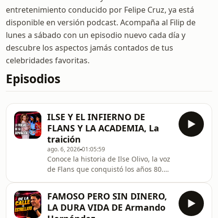
entretenimiento conducido por Felipe Cruz, ya está
disponible en versión podcast. Acompaña al Filip de
lunes a sábado con un episodio nuevo cada día y
descubre los aspectos jamás contados de tus
celebridades favoritas.
Episodios
ILSE Y EL INFIERNO DE
FLANS Y LA ACADEMIA, La
traición
ago. 6, 2026
01:05:59
Conoce la historia de Ilse Olivo, la voz
de Flans que conquistó los años 80.
Descubre la enfermedad que marcó
su infancia, el éxito del grupo, los
FAMOSO PERO SIN DINERO,
rumores con Mijares, las verdaderas
LA DURA VIDA DE Armando
razones de la separación, las