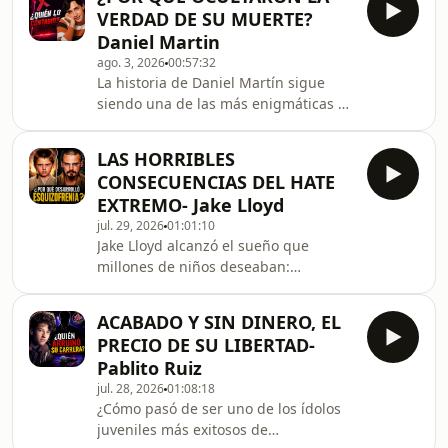
historia marcada por decisiones
VERDAD DE SU MUERTE?
difíciles y tragedias que cambiaron su
Daniel Martin
vida para siempre. ¿Por qué
ago. 3, 2026
00:57:32
abandonó su carrera cuando estaba
La historia de Daniel Martín sigue
en la cima? ¿Qué ocurrió para que
siendo una de las más enigmáticas de
terminara alejándose de los
la televisión mexicana. En este video
reflectores? Hosted by Simplecast, an
repasamos su ascenso a la fama, el
AdsWizz company. See
LAS HORRIBLES
inesperado declive de su carrera, los
CONSECUENCIAS DEL HATE
rumores que rodearon su vida y las
EXTREMO- Jake Lloyd
distintas versiones sobre su muerte,
jul. 29, 2026
01:01:10
distinguiendo entre los hechos
Jake Lloyd alcanzó el sueño que
documentados y las especulaciones
millones de niños deseaban:
que surgieron con el paso del tiempo.
convertirse en Anakin Skywalker en
Hosted by Simplecast, an AdsWizz
Star Wars. Lo que parecía el inicio de
company.
ACABADO Y SIN DINERO, EL
una carrera brillante terminó
PRECIO DE SU LIBERTAD-
convirtiéndose en una de las historias
Pablito Ruiz
más tristes de Hollywood. El éxito, la
jul. 28, 2026
01:08:18
presión, las críticas y el rechazo
¿Cómo pasó de ser uno de los ídolos
marcaron para siempre su vida. En
juveniles más exitosos de
este video conocerás cómo un niño