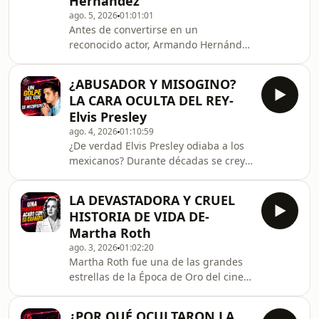
Hernández
polémicas y los momentos más
ago. 5, 2026
01:01:01
difíciles de su carrera. Hoy te cuento
Antes de convertirse en un
su historia, solo aquí en el canal de
reconocido actor, Armando Hernández
YouTube de #ElFilip. #ILSE #FLANS
enfrentó la pobreza, el rechazo y
#MIMI #IVONNE #MIJARES
hasta vivió en la calle. Esta es la
#PANDORA #AÑOS80 #POP
¿ABUSADOR Y MISOGINO?
historia de cómo logró superar todos
LA CARA OCULTA DEL REY-
los obstáculos para abrirse camino en
Elvis Presley
el cine mexicano. Hosted by
ago. 4, 2026
01:10:59
Simplecast, an AdsWizz company. See
¿De verdad Elvis Presley odiaba a los
https://pcm.adswizz.com for
mexicanos? Durante décadas se creyó
information about our collection and
que una supuesta frase del Rey del
use of personal data for advertising.
Rock provocó su veto en México y
LA DEVASTADORA Y CRUEL
desató uno de los escándalos más
HISTORIA DE VIDA DE-
recordados de su carrera. Pero, ¿qué
Martha Roth
ocurrió realmente? En este video
ago. 3, 2026
01:02:20
conocerás la historia detrás de la
Martha Roth fue una de las grandes
polémica, los rumores, las pruebas
estrellas de la Época de Oro del cine
que desmienten esa versión y la
mexicano, pero detrás de su belleza,
inesperada relación de Elvis con
el éxito y la fama se escondía una
varias actrices mex
¿POR QUÉ OCULTARON LA