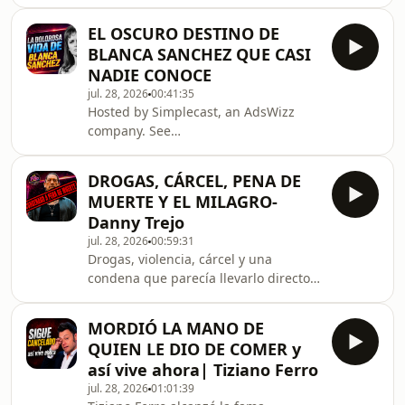
Latinoamérica a desaparecer del
que conquistó el papel más
primer plano? La historia de Pablo
importante de su generación
EL OSCURO DESTINO DE
Ruiz está marcada por el éxito, la
BLANCA SANCHEZ QUE CASI
fama, las presiones de la industria
NADIE CONOCE
musical, contratos polémicos,
jul. 28, 2026
00:41:35
escándalos y decisiones que
Hosted by Simplecast, an AdsWizz
cambiaron su vida para siempre. En
company. See
este video conocerás los momentos
https://pcm.adswizz.com for
más impactantes de su carrera, las
information about our collection and
controversias que enfrentó y cómo es
DROGAS, CÁRCEL, PENA DE
use of personal data for advertising.
MUERTE Y EL MILAGRO-
Danny Trejo
jul. 28, 2026
00:59:31
Drogas, violencia, cárcel y una
condena que parecía llevarlo directo a
la muerte marcaron los primeros años
de Danny Trejo. Cuando todo estaba
MORDIÓ LA MANO DE
perdido, un inesperado milagro
QUIEN LE DIO DE COMER y
cambió para siempre el rumbo de su
así vive ahora| Tiziano Ferro
vida. ¿Cómo logró escapar de aquel
jul. 28, 2026
01:01:39
infierno y convertirse en uno de los