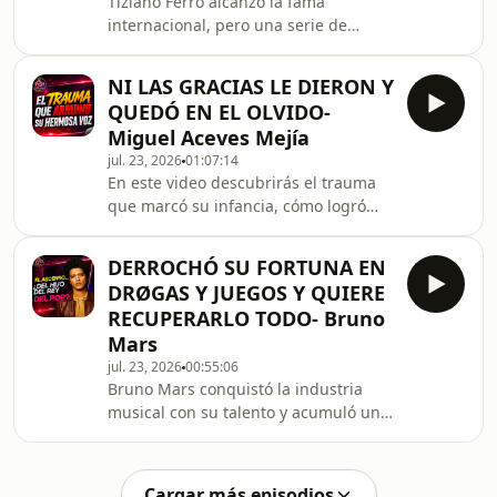
Tiziano Ferro alcanzó la fama
rostros más reconocidos de
internacional, pero una serie de
Hollywood? Hoy te cuento su historia,
polémicas y decisiones marcaron un
solo aquí en el canal de YouTube de
antes y un después en su carrera.
#ElFilip. #Danny
NI LAS GRACIAS LE DIERON Y
¿Qué ocurrió para que parte de su
QUEDÓ EN EL OLVIDO-
público le diera la espalda y cómo
Miguel Aceves Mejía
cambió su vida desde entonces? En
jul. 23, 2026
01:07:14
este video repasamos los momentos
En este video descubrirás el trauma
más controversiales de su trayectoria
que marcó su infancia, cómo logró
y descubrimos cómo vive
vencer una tartamudez que parecía
actualmente. Hoy te cuento su
acabar con sus sueños, la increíble
historia, solo aquí en el canal de You
DERROCHÓ SU FORTUNA EN
historia de cómo descubrió a José
DRØGAS Y JUEGOS Y QUIERE
Alfredo Jiménez, el día que hizo llorar
RECUPERARLO TODO- Bruno
al presidente de Argentina y la
Mars
dolorosa realidad de sus últimos
jul. 23, 2026
00:55:06
años, cuando una de las máximas
Bruno Mars conquistó la industria
figuras de la música mexicana
musical con su talento y acumuló una
terminó prácticamente olvidada. Una
fortuna que parecía imposible de
historia llena de secr
gastar. Sin embargo, durante años
han circulado rumores, polémicas y
Cargar más episodios