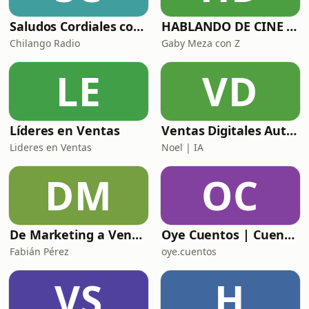
Saludos Cordiales con Gaby Meza
HABLANDO DE CINE CON
Chilango Radio
Gaby Meza con Z
LE
VD
Líderes en Ventas
Ventas Digitales Automotrices: De BDC a DCA
Lideres en Ventas
Noel | IA
DM
OC
De Marketing a Ventas
Oye Cuentos | Cuentos Infantiles que conectan con la imaginación.
Fabián Pérez
oye.cuentos
VS
H