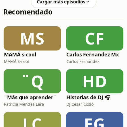
Cargar más episodios
Recomendado
MS
CF
MAMÁ s-cool
Carlos Fernandez Mx
MAMÁ S-cool
Carlos Fernández
¨Q
HD
¨Más que aprender¨
Historias de DJ 🎧
Patricia Mendez Lara
DJ Cesar Cosio
LC
EG