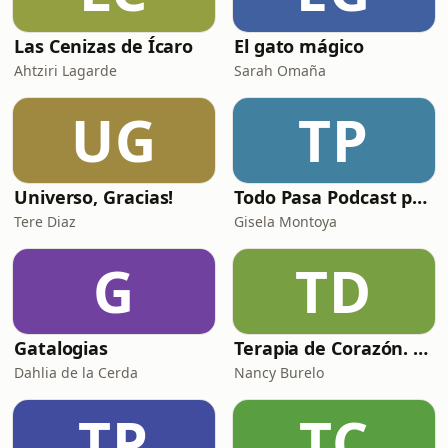
Las Cenizas de Ícaro
El gato mágico
Ahtziri Lagarde
Sarah Omaña
UG
TP
Universo, Gracias!
Todo Pasa Podcast por Gisela Montoya
Tere Diaz
Gisela Montoya
G
TD
Gatalogias
Terapia de Corazón. Salud mental y más.
Dahlia de la Cerda
Nancy Burelo
TP
TC