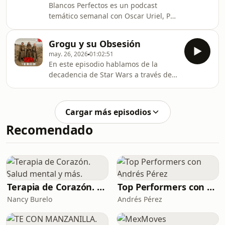
Blancos Perfectos es un podcast
de ser mero entretenimiento para
temático semanal con Oscar Uriel, Peli
convertirse en un Blanco Perfecto de
de la Semana y Mauricio Valle,
la historia del cine.Síguenos en todas
dedicado a la discusión de películas
las redes como Blancos Perfectos
Grogu y su Obsesión
icónicas, con la misión de descubrir, a
Podcas
may. 26, 2026
01:02:51
partir de debates encarnizados, qué
En este episodio hablamos de la
es lo que hace que una película deje
decadencia de Star Wars a través de
de ser mero entretenimiento para
The Mandalorian &amp; Grogu, del
convertirse en un Blanco Perfecto de
fenómeno Obsession y de por qué el
la historia del cine.Síguenos en todas
cine de horror parece estar
las redes como Blancos Perfectos
Cargar más episodios
conectando más profundamente con
Podcas
Recomendado
las emociones contemporáneas que
muchos dramas tradicionales.
También discutimos cómo el Botox y
la obsesión cultural con la perfección
física podrían estar afectando la
capacidad expresiva de los actore
Terapia de Corazón. Salud mental y más.
Top Performers con Andrés Pérez
Nancy Burelo
Andrés Pérez