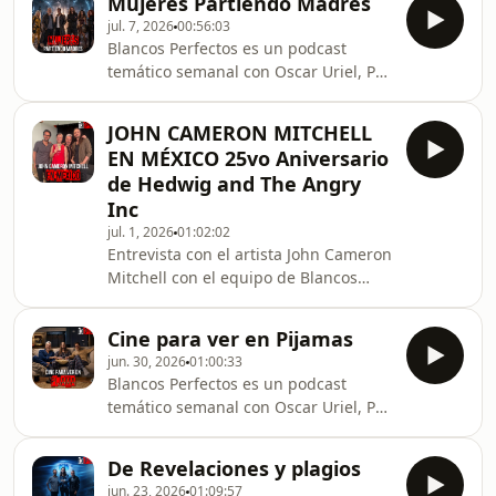
Mujeres Partiendo Madres
de Moscas, y de la decadencia del
colectiva.
jul. 7, 2026
00:56:03
Q&amp;A en México. La Invitación, la
Blancos Perfectos es un podcast
nueva película de Olivia Wilde con
temático semanal con Oscar Uriel, Peli
Seth Rogen, Penélope Cruz y Edward
de la Semana y Mauricio Valle,
Norton sobre intercambio de parejas,
dedicado a la discusión de películas
y aprovechamos para repasar las
JOHN CAMERON MITCHELL
icónicas, con la misión de descubrir, a
mejores películas de swingers en la
EN MÉXICO 25vo Aniversario
partir de debates encarnizados, qué
historia del cine. Un e
de Hedwig and The Angry
es lo que hace que una película deje
Inc
de ser mero entretenimiento para
jul. 1, 2026
01:02:02
convertirse en un Blanco Perfecto de
Entrevista con el artista John Cameron
la historia del cine.Síguenos en todas
Mitchell con el equipo de Blancos
las redes como Blancos Perfectos
Perfectos realizada gracias a Cine
Podcas
Tonalá y Juan Pablo
Cine para ver en Pijamas
BastarracheaBlancos Perfectos es un
jun. 30, 2026
01:00:33
podcast temático semanal con Oscar
Blancos Perfectos es un podcast
Uriel, Peli de la Semana y Mauricio
temático semanal con Oscar Uriel, Peli
Valle, dedicado a la discusión de
de la Semana y Mauricio Valle,
películas icónicas, con la misión de
dedicado a la discusión de películas
descubrir, a partir de debates
De Revelaciones y plagios
icónicas, con la misión de descubrir, a
encarnizados, qué es lo que hace que
jun. 23, 2026
01:09:57