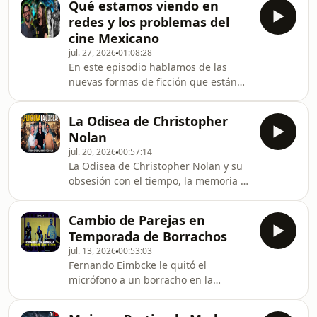
Qué estamos viendo en
of Robin Hood, de Spider-Man: Brand
redes y los problemas del
New Day, la mejor película de Marvel
cine Mexicano
en años y jugamos 7 Grados a
jul. 27, 2026
01:08:28
Fernando Luján.
En este episodio hablamos de las
nuevas formas de ficción que están
naciendo en Instagram compitiendo
contra TikTok, los mejores micro y
La Odisea de Christopher
nano shows, y cómo nuestras
Nolan
obsesiones en redes sociales han
jul. 20, 2026
00:57:14
transformado la manera en que
La Odisea de Christopher Nolan y su
vemos y consumimos cine. Y la
obsesión con el tiempo, la memoria y
pregunta que nadie quiere
el regreso a casa. Un episodio
responder: ¿qué pasó en la industria
dedicado al cineasta que devolvió al
del cine mexicano para que ya no
Cambio de Parejas en
público a las salas de cine y que se ha
tengamos cine y todo sea televisión?
Temporada de Borrachos
negado a hacer el cine más pequeño.
jul. 13, 2026
00:53:03
Una conversación sobre el cine
Fernando Eimbcke le quitó el
pensado para la pantalla más grande
micrófono a un borracho en la
posible y el director que sigue
Cineteca y el video ya dio la vuelta al
creyendo que las películas deben
mundo. Hablamos de ese momento,
vivirse como una experiencia