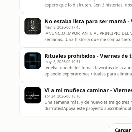
espero que lo disfruten. Son 3 historias, d
perturbadores, y la del medio... yo no me la 
vuelta!Apoya este proyecto suscribiéndote a
No estaba lista para ser mamá - 
enlaces:Instagram personal: ht
may. 8, 2026
00:17:45
¡ANUNCIO IMPORTANTE AL PRINCIPIO DEL VI
semanas...Una historia que me compartiero
hoy, en el ambiente de día de las madres, 
proyecto suscribiéndote a mi canal y siguié
Rituales prohibidos - Viernes de 
personal: https://www.instagram.com/eltrev
may. 8, 2026
00:19:51
¡Vuelve uno de los temas favoritos de la au
episodio exploraremos rituales para elimina
recomiendo intentarloApoya este proyecto s
dejo los enlaces:Instagram personal: https
Vi a mi muñeca caminar - Viernes
Instagram:https://www.instagram.com/vi
abr. 24, 2026
00:18:16
Una semana más, y de nuevo te traigo tres h
disfrutes!Apoya este proyecto suscribiéndot
enlaces:Instagram personal: https://www.i
Instagram:https://www.instagram.com/viern
https://tiktok.com/@viernesdeterroroficialT
Cargar