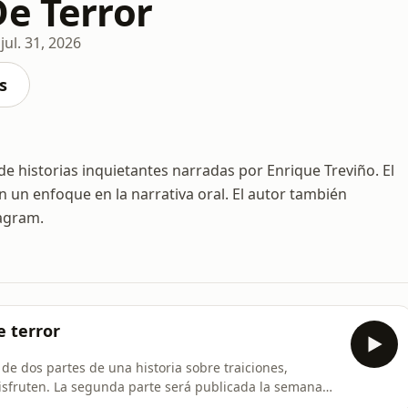
De Terror
jul. 31, 2026
s
de historias inquietantes narradas por Enrique Treviño. El
 un enfoque en la narrativa oral. El autor también
agram.
e terror
de dos partes de una historia sobre traiciones,
disfruten. La segunda parte será publicada la semana
a mi canal y siguiéndome en redes, te dejo los