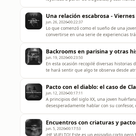
suscribiéndote a mi canal y siguiéndome en 
https://www.instagram.com/eltrevinho/Inst
Una relación escabrosa - Viernes
TikTok: https://tiktok.com/@vier
jun. 26, 2026
00:22:37
Lo que comenzó como el sueño de una joven 
convertirse en una serie de experiencias trá
suscribiéndote a mi canal y siguiéndome en 
https://www.instagram.com/eltrevinho/Inst
Backrooms en parisina y otras his
TikTok: https://tiktok.com/@viernesdeterroro
jun. 19, 2026
00:23:50
En esta ocasión recopilé diversas historias
te hará sentir que algo te observa desde a
sus experiencias y ayudaron a construir est
gustaría compartir, contáctame por Instagr
Pacto con el diablo: el caso de C
siguiéndome en red
jun. 12, 2026
00:17:11
A principios del siglo XX, una joven huérfan
desesperadamente hablar con su confesor, d
ahora este reclamaba su alma...Apoya este 
redes, te dejo los enlaces:Instagram person
Encuentros con criaturas y pactos
https://www.instagram.com/eltrevinho/Inst
jun. 5, 2026
00:17:53
¡HE VUELTO! Este es un episodio corto pero