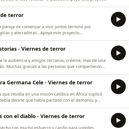
redes, te dejo los enlaces:Instagram personal:
agram: https://www.instagram.com/viernesdeterror/
 de terror
pareja de comenzar a vivir juntos terminó por
gicas y aterradoras...Apoya este proyecto
redes, te dejo los enlaces:Instagram personal:
agram: https://www.instagram.com/viernesdeterror/
torias - Viernes de terror
f
 de la audiencia y amigos cercanos, créeme, más de una
trás. Muchas gracias a las personas que compartieron
e episodio. Si tú cuentas con alguna anécdota que te
am.Apoya este proyecto suscribiéndote a mi canal y
lara Germana Cele - Viernes de terror
a que residía en una misión católica en África suplicó
ebía decirle que había pactado con el demonio, y
proyecto suscribiéndote a mi canal y siguiéndome en
al:
 con el diablo - Viernes de terror
agram:https://www.instagram.
 hecho con mucho esfuerzo y cariño para ustedes,