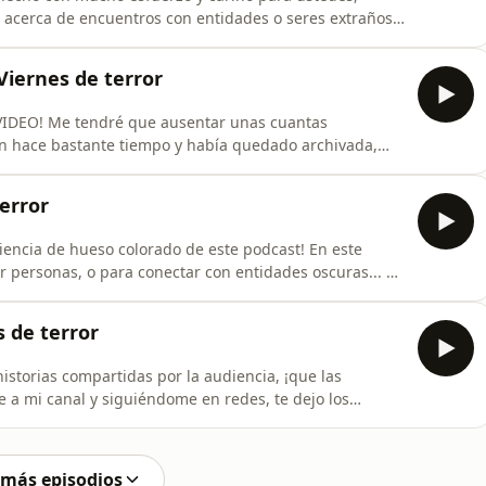
os acerca de encuentros con entidades o seres extraños y
perdería si fuera tú. ¡Es grandioso estar de
 mi canal y siguiéndome en redes, te dejo los
Viernes de terror
DEO! Me tendré que ausentar unas cuantas
n hace bastante tiempo y había quedado archivada,
me pareció buen momento para sacarla. Apoya este
ndome en redes, te dejo los enlaces:Instagram
terror
inho/ I
diencia de hueso colorado de este podcast! En este
r personas, o para conectar con entidades oscuras... no
uscribiéndote a mi canal y siguiéndome en redes, te
://www.instagram.com/eltrevinho/
 de terror
istorias compartidas por la audiencia, ¡que las
e a mi canal y siguiéndome en redes, te dejo los
nstagram.com/eltrevinho/
esdeterror/TikTok:
ikTok personal: https://www.tiktok.com/@folknstu
 más episodios