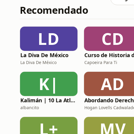
Recomendado
LD
CD
La Diva De México
La Diva De México
Capoeira Para Ti
K|
AD
Kalimán | 10 La Atlántida La Ciudad Perdida - 1966
A
albancito
Hogan Lovells Cadwalad
L+
MV