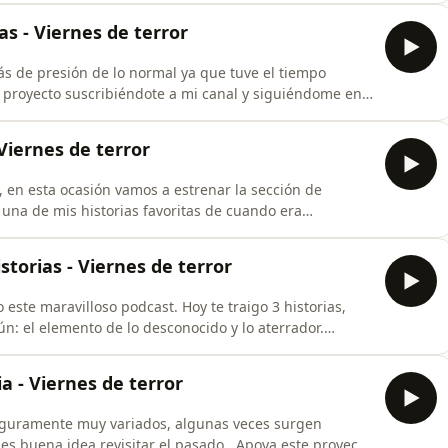
nstagram.com/eltrevinho/Instagram:
ias - Viernes de terror
 Tik
s de presión de lo normal ya que tuve el tiempo
e proyecto suscribiéndote a mi canal y siguiéndome en
nal: https://www.instagram.com/eltrevinho/Instagram:
 TikTok:
 Viernes de terror
kTok personal: https://w
en esta ocasión vamos a estrenar la sección de
una de mis historias favoritas de cuando era
 este proyecto suscribiéndote a mi canal y siguiéndome
sonal:
storias - Viernes de terror
agram: https://www.instagram.com/vi
este maravilloso podcast. Hoy te traigo 3 historias,
n: el elemento de lo desconocido y lo aterrador.
 un comentario (:Apoya este proyecto suscribiéndote a
s enlaces:Instagram personal:
a - Viernes de terror
eguramente muy variados, algunas veces surgen
 es buena idea revisitar el pasado...Apoya este proyecto