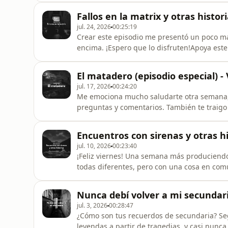
enlaces:Instagram personal: https://www.i
Fallos en la matrix y otras histor
https://www.instagram.com/viernesdeterror/
jul. 24, 2026
00:25:19
Crear este episodio me presentó un poco má
encima. ¡Espero que lo disfruten!Apoya est
redes, te dejo los enlaces:Instagram perso
https://www.instagram.com/viernesdeterror/
El matadero (episodio especial) -
https://tiktok.com/@viernesdeterroroficialTi
jul. 17, 2026
00:24:20
Me emociona mucho saludarte otra semana, 
preguntas y comentarios. También te traigo 
adolescente. ¡Espero que lo disfrutes!Apoya
en redes, te dejo los enlaces:Instagram per
Encuentros con sirenas y otras hi
https://www.instagram.com/eltrevinho/Inst
jul. 10, 2026
00:23:40
¡Feliz viernes! Una semana más produciendo 
todas diferentes, pero con una cosa en comú
Espero que las disfrutes y si es así, déjame
mi canal y siguiéndome en redes, te dejo lo
Nunca debí volver a mi secundari
https://www.instagram.com/eltrevinho/Inst
jul. 3, 2026
00:28:47
¿Cómo son tus recuerdos de secundaria? S
leyendas a partir de tragedias, y casi nunca