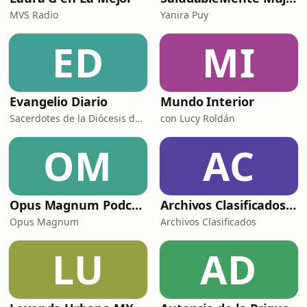
MVS Radio
Yanira Puy
ED
MI
Evangelio Diario
Mundo Interior
Sacerdotes de la Diócesis de Zamora
con Lucy Roldán
OM
AC
Opus Magnum Podcast
Archivos Clasificados Podcast
Opus Magnum
Archivos Clasificados
LU
AD