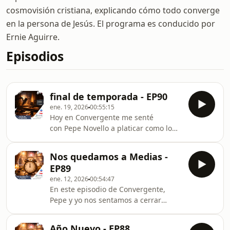
cosmovisión cristiana, explicando cómo todo converge
en la persona de Jesús. El programa es conducido por
Ernie Aguirre.
Episodios
final de temporada - EP90
ene. 19, 2026
00:55:15
Hoy en Convergente me senté
con Pepe Novello a platicar como lo
hacemos cada viernes: sin poses, con
carrilla sana y con la convicción de
Nos quedamos a Medias -
que todas las cosas convergen en una
EP89
sola persona: Jesús.Este episodio es
ene. 12, 2026
00:54:47
especial porque anunciamos final de
En este episodio de Convergente,
temporada: vamos a hacer una pausa
Pepe y yo nos sentamos a cerrar
breve de un mes para reorganizarnos
(bien) el tema con el que arrancamos
y regresar con todo. Y antes de
el año: el propósito. Porque sí: es fácil
pausar, quise abrir el corazón:
Año Nuevo - EP88