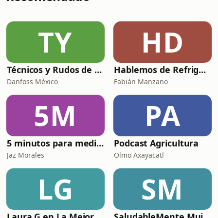
emociones y conductas, y cómo, sin
darnos cuenta, pueden alejarnos de
los valores del Reino de
TY
HD
Dios.Analizamos cómo la música
contemporánea muchas veces
normaliza
Técnicos y Rudos de la Refrigeración
Hablemos de Refrigeración con Quimobásicos
Danfoss México
Fabián Manzano
5M
PA
5 minutos para meditar con Dios
Podcast Agricultura
Jaz Morales
Olmo Axayacatl
LG
SM
Laura G en La Mejor
SaludableMente Mujer