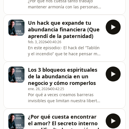
¿Por qué nos cuesta tanto trabajo
y por qué no basta con tener un físico
mantener armonía con las personas
atractivo- Qué nos hace perder poder
que más amamos? ¿Por qué se apaga
de atracción realmente- Cómo nos
la emoción? ¿Qué tenemos que hacer
volvemos irresistibles en una relación
Un hack que expande tu
para recuperar esa “Chispa”? ¿Qué es
con e
abundancia financiera (Que
el 5D Shifting y por qué cambió mi
aprendí de la paternidad)
forma de relacionarme? (Y hoy llevo
feb. 3, 2026
00:40:26
casi 10 años de matrimonio feliz)En
En este episodio:- El hack del “Tablón
este episodio:- Qué es nuestro Código
y el incendio” que te hace pensar más
Madre y cómo influye en la salud de
abundantemente.- La ley del flujo y
nuestras relaciones y el tipo de
por qué crece cuando piensas como
persona del
Los 3 bloqueos espirituales
papá o mamá (Aunque no tengas
de la abundancia en un
hijos)- Cómo romper tu techo de
negocio y cómo romperlos
cristal financiero en tres pasos.Si
ene. 26, 2026
00:42:25
quieres descubrir cómo romper los
Por qué a veces creamos barreras
bloqueos internos que te están
invisibles que limitan nuestra libertad
deteniendo de crecer, ser y tener más,
financiera o el crecimiento de
toma mi taller de reprogramación
nuestros negocios y proyectosEn este
interna totalmente
¿Por qué cuesta encontrar
episodio:- Por qué abundancia no es
el amor? El secreto interno
lo que nos enseñaron.- La ley de la