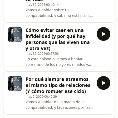
mar. 30, 2026
00:40:14
Vamos a hablar sobre tu
compatibilidad, y saber si estás con la
persona correcta, si ya pasó por tu
vida o si existe siquiera esa persona
Cómo evitar caer en una
perfecta para ti.En este episodio:•⁠
infidelidad (y por qué hay
⁠Qué características definen tu
personas que las viven una
compatibilidad con otras personas.•⁠
y otra vez)
⁠Cómo es la persona “indicada” y por
mar. 19, 2026
00:57:56
qué a veces no aparece.•⁠ ⁠Qué hacer
En este episodio vamos a hablar
cuando sí llega.•⁠ ⁠El mito del “amor de
sobre uno de los mayores miedos y
tu vida” que rompe tantas
causas de conflicto en nuestras
relaciones.Si
relaciones de pareja. La infidelidad.
Por qué siempre atraemos
¿Por qué sucede? ¿Qué podemos
el mismo tipo de relaciones
hacer para evitarla? ¿Qué dice sobre
(Y cómo romper ese ciclo)
nuestro camino como seres en
mar. 2, 2026
00:45:29
evolución?Vamos a hablar de:•⁠ ⁠Qué es
Vamos a hablar de la magia de la
el compromiso forzado versus
compatibilidad, y las razones por las
compromiso natural.•⁠ ⁠La naturaleza
que por más que intentamos siempre
del ser humano y por qué sucede la