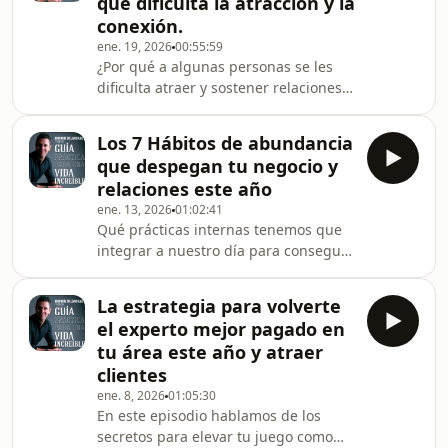
que dificulta la atracción y la
resistencia y tu propósito de vida.-
conexión.
Cómo “abrir el canal” de flujo de
ene. 19, 2026
00:55:59
abundancia en tus proyectos.- 3
¿Por qué a algunas personas se les
hábitos simples para integrar a tus
dificulta atraer y sostener relaciones
mañanas que elevan la forma en que
amorosas emocionantes, por qué nos
atraes las co
saboteamos y qué hacer para
Los 7 Hábitos de abundancia
resolverlo? Vamos a echarnos un
que despegan tu negocio y
clavado en tu mente. En este episodio
relaciones este año
hablamos de:Las 4 razones
ene. 13, 2026
01:02:41
principales por la que nos
Qué prácticas internas tenemos que
bloqueamos de crear relaciones
integrar a nuestro día para conseguir
emocionantes.Por qué tu inconsciente
todas las cosas que queremos este
no quiere que estés en una relación
año sin tanto estrés, y 7 pasos para
de pareja y cómo convencerlo.El “Rep
La estrategia para volverte
crear una rutina mañanera que SÍ te
el experto mejor pagado en
sirve para liberar tu tiempo y tu
tu área este año y atraer
mundo interior.En este episodio
clientes
hablamos de:- Qué es Disciplina con
ene. 8, 2026
01:05:30
D mayúscula (Y por qué no es
En este episodio hablamos de los
“Oblígate a hacer lo que no quieres
secretos para elevar tu juego como
hacer” como dicen muchos gurús)-