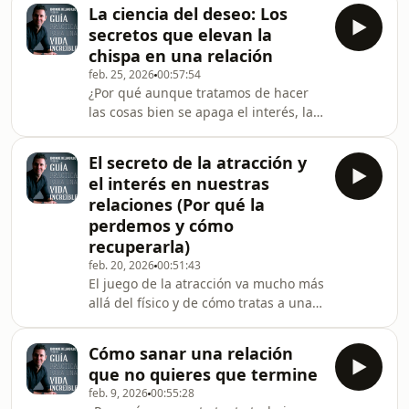
terminamos en las mismas (y cómo
infidelidad.•⁠ ⁠Cómo trasce
La ciencia del deseo: Los
aprovecharlo a tu favor)En este
secretos que elevan la
episodio:•⁠ ⁠De dónde viene nuestra
chispa en una relación
compatibilidad energética y por qué
feb. 25, 2026
00:57:54
repetimos patrones.•⁠ ⁠Por qué puedes
¿Por qué aunque tratamos de hacer
aprovecharlo para elevar tus
las cosas bien se apaga el interés, la
relaciones.•⁠ ⁠Qué te dice tu patrón
pasión y el amor en nuestras
sobre tu futuro romántico. Próximo
relaciones?En este episodio:•⁠ ⁠Los
Taller Rompe El C
El secreto de la atracción y
errores que apagan el deseo y por
el interés en nuestras
qué los cometemos.•⁠ ⁠Qué son “llaves”
relaciones (Por qué la
de pasión y cómo despiertan
perdemos y cómo
interés. •⁠ ⁠Cómo ser inolvidable en
recuperarla)
una relación.Próximo taller virtual en
vivo… Rompe El Ciclo en el Amor: 3
feb. 20, 2026
00:51:43
El juego de la atracción va mucho más
días para sanar tus relaciones.Únete
allá del físico y de cómo tratas a una
aquí: http
persona, y vamos a descubrir el
secreto que casi nadie nos sabe
Cómo sanar una relación
explicar: El nivel trascendental de la
que no quieres que termine
atracción:- Qué son atracción
feb. 9, 2026
00:55:28
hormonal, traumática y trascendental