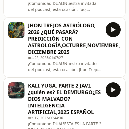
¡Comunidad DUAL!Nuestra invitada
su cuenta de días parte del haab tal
del podcast, esta ocasión: Tao,
como era conocido por los
Taromante y Astróloga. A partir de
darse a conocer en el podcast de
JHON TREJOS ASTRÓLOGO,
Fepo, &quot;Podcast
2026 ¿QUÉ PASARÁ?
Paranormal&quot; Tao tiene una
PREDICCIÓN CON
presencia fuerte ahorita en redes
ASTROLOGÍA,OCTUBRE,NOVIEMBRE,
sociales, es una taromante con
DICIEMBRE 2025
habilidades muy sensitivas,
interpretaciones muy precisas que
oct. 23, 2025
01:07:27
¡Comunidad DUAL!Nuestro invitado
resultan estremecedoras y que
del podcast, esta ocasión: Jhon Trejos,
veremos el desarrollo de los eventos
Ingeniero Industrial, Astrólogo.
en el futuro de los pr
Experto en astrología mitológica, nos
KALI YUGA, PARTE 2 JAVI,
habló de sus comienzos, sus
¿quién es? EL DEMIURGO¿ES
habilidades y sus cambios.Nos dejó
DIOS MALVADO?
una plática muy interesante con las
INTELIGENCIA
configuraciones planetarias de 2026,
ARTIFICIAL,2025 ESPAÑOL
lo que nunca habíamos visto como
humanidad, algo muy peculiar nos
oct. 17, 2025
00:44:36
¡Comunidad DUAL!ESTA ES LA PARTE 2
espera. Emocionante y un tanto