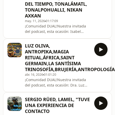
DEL TIEMPO, TONALÁMATL,
de cómo se aproximó a los temas que
hoy trata en su canal de
TONALPOHUALLI, NIKAN
YouTube.Hablamos largo y tendido de
AXKAN
Carlos Castaneda, el punto
may. 11, 2026
01:17:09
¡Comunidad DUAL!Nuestra invitada
del podcast, esta ocasión: Isabel
Dávila, &quot;Contadora del
Tiempo&quot; Ingeniera y Arquitecta,
LUZ OLIVA,
Maestra en Estudios
ANTROPIKA,MAGIA
Mesoamericanos.Estuvo bastante
RITUAL,ÁFRICA,SAINT
interesante, recomendado para todas
GERMAIN,LA SANTÍSIMA
las y los DUALES.Platicamos de
TRINOSOFÍA,BRUJERÍA,ANTROPOLOGÍA
&quot;El Tonalámatl&quot; y &quot;La
Tonalpohualli&quot;La Cuenta de los
abr. 16, 2026
01:01:20
¡Comunidad DUAL!Nuestra invitada
Destinos, cómo es que las culturas
del podcast, esta ocasión: Dra. Luz
mesoamericanas, los mexicas, los
Oliva, del canal de YouTube
aztecas c
&quot;Antropika&quot;.Profesora de
SERGIO RÜED, LAMEL, "TUVE
la Universidad Castilla La Mancha,
UNA EXPERIENCIA DE
Doctora en Antropología, tiene
CONTACTO
especialidad en antropología de la