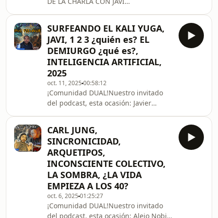
DE LA CHARLA CON JAVI
desconcertante sí; pero
FERNÁNDEZNuestro invitado del
podcast, esta ocasión: Javier
SURFEANDO EL KALI YUGA,
Fernández, Doctor en Bellas Artes
JAVI, 1 2 3 ¿quién es? EL
(Cum Laude por unanimidad en
DEMIURGO ¿qué es?,
Investigación y creación en arte).
INTELIGENCIA ARTIFICIAL,
Profesor de arte y música.
2025
Investigador en sanación holística,
terapia transpersonal, tradiciones
oct. 11, 2025
00:58:12
¡Comunidad DUAL!Nuestro invitado
espirituales ancestrales,
del podcast, esta ocasión: Javier
musicoterapia, mitología, historia y
Fernández, Doctor en Bellas Artes
psicología.En esta ocasi
(Cum Laude por unanimidad en
CARL JUNG,
Investigación y creación en arte).
SINCRONICIDAD,
Profesor de arte y música.
ARQUETIPOS,
Investigador en sanación holística,
INCONSCIENTE COLECTIVO,
terapia transpersonal, tradiciones
LA SOMBRA, ¿LA VIDA
espirituales ancestrales,
musicoterapia, mitología, historia y
EMPIEZA A LOS 40?
psicología.En esta ocasión estuvimos
oct. 6, 2025
01:25:27
muy apasionados hablando de la
¡Comunidad DUAL!Nuestro invitado
Cábala
del podcast, esta ocasión: Alejo Nobili,