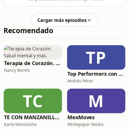
psicólogo, músico y YouTuber del
canal &quot;Salir Del
Laberinto&quot;.Nos centramos en el
Cargar más episodios
médico, psicólogo y ensayista suizo,
Recomendado
Carl Gustav Jung.Hablamos de
conceptos a veces mal entendidos y
tergiversados, los arquetipos, la
sincronicidad, la sombra y el
TP
inconsciente colectivo.¡La distancia
que toma de Freud o Lacan, los su
Terapia de Corazón. Salud mental y más.
Nancy Burelo
Top Performers con Andrés Pérez
Andrés Pérez
TC
M
TE CON MANZANILLA. Para sanar tu relación con la comida, el cuerpo y el alma.
MexMoves
Karla Manzanilla
Whitepaper Media