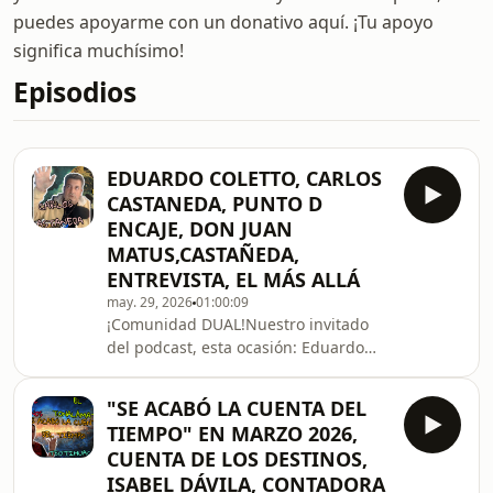
puedes apoyarme con un donativo aquí. ¡Tu apoyo
significa muchísimo!
Episodios
EDUARDO COLETTO, CARLOS
CASTANEDA, PUNTO D
ENCAJE, DON JUAN
MATUS,CASTAÑEDA,
ENTREVISTA, EL MÁS ALLÁ
may. 29, 2026
01:00:09
¡Comunidad DUAL!Nuestro invitado
del podcast, esta ocasión: Eduardo
Coletto Hipnoterapeuta, Ingeniero en
informática y Operador Etérico.Una
"SE ACABÓ LA CUENTA DEL
plática muy interesante, desde
TIEMPO" EN MARZO 2026,
Buenos Aires, Argentina abordamos
CUENTA DE LOS DESTINOS,
temas muy puntuales. Primeramente,
ISABEL DÁVILA, CONTADORA
nos compartió una breve introducción