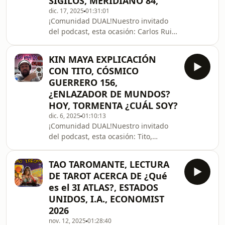
SIGILOS, MERIDIANO 84,
joven.Nos platicó experiencias muy
dic. 17, 2025
01:31:01
peculiares que no hay que
¡Comunidad DUAL!Nuestro invitado
perderse.Vidas paralelas, líneas de
del podcast, esta ocasión: Carlos Ruiz
tiempo, vidas pasadas y
de Meridiano 84. Divulgador de la
futuras.Estuvo bastante interesante,
apertura de conciencia.Una plática
recomend
KIN MAYA EXPLICACIÓN
muy interesante, desde Costa Rica
CON TITO, CÓSMICO
abordamos temas muy puntuales.
GUERRERO 156,
Primeramente, nos compartió una
¿ENLAZADOR DE MUNDOS?
breve presentación de su libro Edicto
HOY, TORMENTA ¿CUÁL SOY?
Manifestare, un manual, un libro
detallado de pasos para manifestar lo
dic. 6, 2025
01:10:13
¡Comunidad DUAL!Nuestro invitado
que deseas en tu vida... La
del podcast, esta ocasión: Tito,
manifestación, cómo lleva
Cósmico Guerrero156 Nos habló de
cómo comenzó con las enseñanzas de
TAO TAROMANTE, LECTURA
José Argüelles.El misticismo del
DE TAROT ACERCA DE ¿Qué
calendario maya, el calendario de
es el 3I ATLAS?, ESTADOS
Argüelles se basa en una cuenta
UNIDOS, I.A., ECONOMIST
diferente al calendario maya
2026
tradicional.El comienzo del año de
Argüelles está fijado el 26 de julio, y
nov. 12, 2025
01:28:40