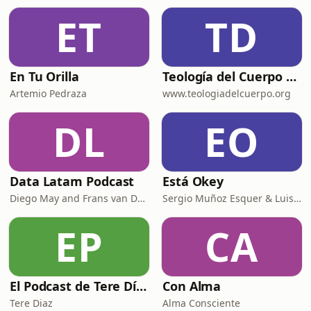
ET
TD
En Tu Orilla
Teología del Cuerpo para Dummies
Artemio Pedraza
www.teologiadelcuerpo.org
DL
EO
Data Latam Podcast
Está Okey
Diego May and Frans van Dunné
Sergio Muñoz Esquer & Luisa Fernanda Perez
EP
CA
El Podcast de Tere Díaz
Con Alma
Tere Diaz
Alma Consciente