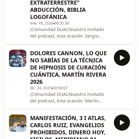
EXTRATERRESTRE"
violencia, especialmente asociada a
ABDUCCIÓN, BIBLIA
los rituales mágicos en contexto
africano.Una plática muy interesante,
LOGOFÁNICA
nos adentramos en sus inicios, su
ene. 18, 2026
00:35:36
fascinación por la antropo
¡Comunidad DUAL!Nuestro invitado
del podcast, esta ocasión: Sergio
Rüed. (Lamel)Nos presenta la biblia
logofánica, una introducción de qué
DOLORES CANNON, LO QUE
lo motivo a escribirla, el contacto que
NO SABÍAS DE LA TÉCNICA
tuvo hace más de 15 años en una
DE HIPNOSIS DE CURACIÓN
experiencia de abducción, de pérdida
CUÁNTICA, MARTÍN RIVERA
temporal.Posteriormente el contacto
2026
con un ser llamado (Lamel) el cuál; a
través de Sergio escribe la biblia
dic. 24, 2025
00:58:07
¡Comunidad DUAL!Nuestro invitado
logofánica. Todo esto de forma
del podcast, esta ocasión: Martín
canalizada.E
RiveraEl gran Martín nos platicó de
muchas experiencias, el método de
MANIFESTACIÓN, 3 I ATLAS,
Dolores Cannon, la técnica de
CARLOS RUIZ, EVANGELIOS
hipnosis de curación cuántica, en lo
PROHIBIDOS, DINERO HOY,
que se ha instruido desde muy