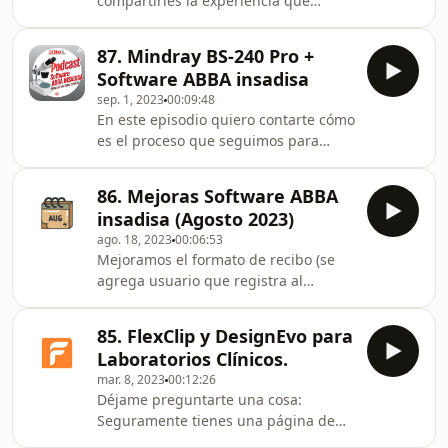
compartirles la experiencia que
incluye este sencillo pero funcional
tuvimos en la instalación de la
módulo: CATÁLOGOS: Artículos Clave,
Interfase de equipo de Orinas URIT-
nombre del artículo, si tiene lote y
87. Mindray BS-240 Pro +
560. Tenemos un cliente con la que ya
caducidad, últim
Software ABBA insadisa
llevamos más de 5 años trabajando, y
sep. 1, 2023
00:09:48
lo hemos hecho muy bien. Recuerdo
En este episodio quiero contarte cómo
que conocimos al químico en un
es el proceso que seguimos para
Congreso de Químicos en el 2019 y a
instalar y configurar la interfase del
la fecha continuamos ofreciendo el
equipo Mindray BS-240 Pro de
servicio. El Laboratorio en mención
86. Mejoras Software ABBA
Química Clínica. 1. La necesidad
tiene interfasados vari
insadisa (Agosto 2023)
Tenemos un cliente que tiene un FUJI
ago. 18, 2023
00:06:53
NX500 para procesar muestras de
Mejoramos el formato de recibo (se
Química Clínica; hace como un mes
agrega usuario que registra al
nos comentó que ha experimentado
paciente) y formato de corte de caja
un aumento de pruebas y era de su
(se agrega usuario que efectua el
interés adquirir un equipo que le
85. FlexClip y DesignEvo para
corte).
permitiera procesar más
Laboratorios Clínicos.
mar. 8, 2023
00:12:26
Déjame preguntarte una cosa:
Seguramente tienes una página de
Facebook o Instagram, pero ¿Qué con