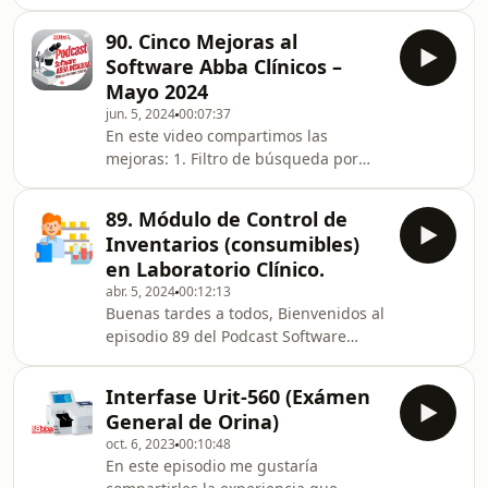
siempre se concluyen al mismo
tiempo.Algunos resultados se
90. Cinco Mejoras al
entregan hoy, otros días después, y
Software Abba Clínicos –
otros se agregan conforme avanza el
Mayo 2024
caso.Sin una impresión parcial, el
jun. 5, 2024
00:07:37
personal debía reimprimir todo o
En este video compartimos las
esperar a que el folio estuviera
mejoras: 1. Filtro de búsqueda por
completo, generando retrasos y
empresas en Captura – Resultados. 2.
reprocesos.Por eso desarrollamos la
Se agrega Reporte de Folios
impresión selectiva (o impres
89. Módulo de Control de
Cancelados. 3. Se incluye en exportar
Inventarios (consumibles)
del Reporte de Ventas, las
en Laboratorio Clínico.
«Observaciones» capturadas en
abr. 5, 2024
00:12:13
Recepción. 4. En módulo de
Buenas tardes a todos, Bienvenidos al
inventarios se agrega en Reporte de
episodio 89 del Podcast Software
Bajas que aparezca el Usuario que
ABBA para Laboratorio Clínico.
realizó la baja. 5. Se agrega fecha de
Estamos de fiesta en insadisa ya que
nacimiento en Catálogo de Médicos.
Interfase Urit-560 (Exámen
acabamos de liberar el módulo para
So
General de Orina)
administración de reactivos en
oct. 6, 2023
00:10:48
Laboratorio Clínico. Les quiero
En este episodio me gustaría
compartir a grandes rasgos lo que