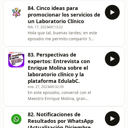
qué frecuencia publicas? y cuando
84. Cinco ideas para
publicas, ¿Publicas videos de tu
promocionar los servicios de
Laboratorio? En este episodio quiero
un Laboratorio Clínico
mostrarte una herramienta que
feb. 17, 2023
00:13:22
puede ayudarte a crear y editar
Hola que tal, buenas tardes; en este
videos fácilmente para crear
episodio me permito compartir 5
contenido sorprendente de marketing
ideas para promocionar los servicios
para tu Laboratorio Clínico: FlexClip.
de un Laboratorio Clínico: Redes
Beneficios de videoclips para tu
83. Perspectivas de
sociales. Asociaciones con otras
expertos: Entrevista con
Instuticiones de Salud. Email
Enrique Molina sobre el
marketing. Ferias de la Salud.
laboratorio clínico y la
Programa de lealtad. Recuerda que
plataforma EdulabC.
los reactivos en un Laboratorio Clínico
son necesarios y el Software ABBA
ene. 27, 2023
00:32:39
En este episodio, conversé con el
también. Visitanos en insadisa.com
Maestro Enrique Molina, gran
conocedor en el área de Laboratorios
Clínicos. Charlamos sobre su vida, sus
82. Notificaciones de
experiencias en el campo y su
Resultados por WhatsApp
trayectoria que lo ha llevado a
(Actualización Diciembre