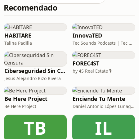
Recomendado
resultados me aparece Glucosa, tipo
de muestra: suero y metodología:
Química seca; Urea, tipo de muestra:
suero y metodología: Química seca;
Creatinina, Urea, tipo de muestra:
HABITARE
InnovaTED
suero y metod
Talina Padilla
Tec Sounds Podcasts | Tec de Monterrey
FOREC4ST
Ciberseguridad Sin Censura
by 4S Real Estate 🎙️
Jesus Alejandro Rizo Rivera
Be Here Project
Enciende Tu Mente
Be Here Project
Daniel Antonio López Lunagómez
TB
IL