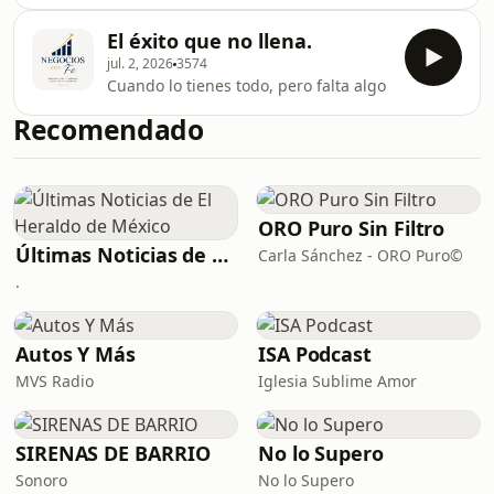
qué debe cambiar, qué debemos
proteger y desde dónde queremos
El éxito que no llena.
liderar lo que viene.La IA nos puso
jul. 2, 2026
3574
frente a un umbral: podemos correr
Cuando lo tienes todo, pero falta algo
detrás de la tecnología… o detenernos
un momento para preguntarnos
Recomendado
desde dónde queremos liderar el
futuro.Un punto donde el marco viejo
ya no contiene lo que está naciendo,
pero donde todavía nec
ORO Puro Sin Filtro
Últimas Noticias de El Heraldo de México
Carla Sánchez - ORO Puro©
.
Autos Y Más
ISA Podcast
MVS Radio
Iglesia Sublime Amor
SIRENAS DE BARRIO
No lo Supero
Sonoro
No lo Supero