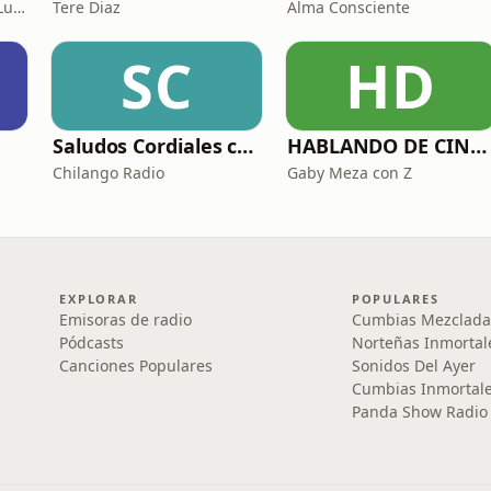
Sergio Muñoz Esquer & Luisa Fernanda Perez
Tere Diaz
Alma Consciente
SC
HD
Saludos Cordiales con Gaby Meza
HABLANDO DE CINE CON
Chilango Radio
Gaby Meza con Z
EXPLORAR
POPULARES
Emisoras de radio
Cumbias Mezclada
Pódcasts
Norteñas Inmortal
Canciones Populares
Sonidos Del Ayer
Cumbias Inmortale
Panda Show Radio