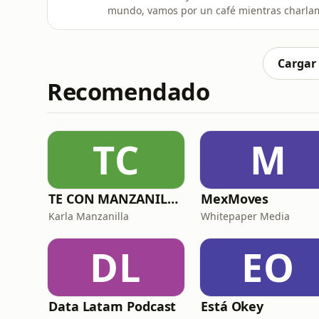
mundo, vamos por un café mientras charla
Cargar
Recomendado
TC
M
TE CON MANZANILLA. Para sanar tu relación con la comida, el cuerpo y el alma.
MexMoves
Karla Manzanilla
Whitepaper Media
DL
EO
Data Latam Podcast
Está Okey