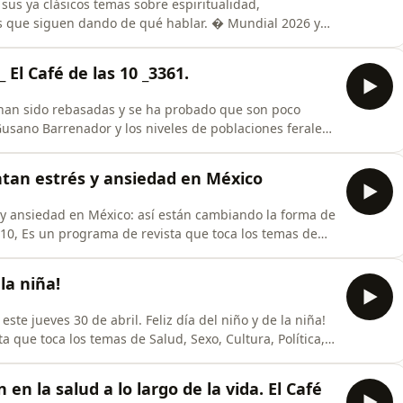
us ya clásicos temas sobre espiritualidad,
s que siguen dando de qué hablar. � Mundial 2026 y
ras? Organizaciones civiles exigen medidas estrictas
ol durante el Mundial 2026. Hablaremos del impacto
 El Café de las 10 _3361.
 han sido rebasadas y se ha probado que son poco
usano Barrenador y los niveles de poblaciones ferales
ntan estrés y ansiedad en México
s y ansiedad en México: así están cambiando la forma de
 10, Es un programa de revista que toca los temas de
ones de pareja, Ocio y más, conducido por Sergio Miranda
ana, te esperamos de lunes a viernes a las 10:00 am
 la niña!
este jueves 30 de abril. Feliz día del niño y de la niña!
 que toca los temas de Salud, Sexo, Cultura, Política,
nducido por Sergio Miranda y grandes colaboradores
nes a viernes a las 10:00 am por: ADR NETWORKS,
en la salud a lo largo de la vida. El Café