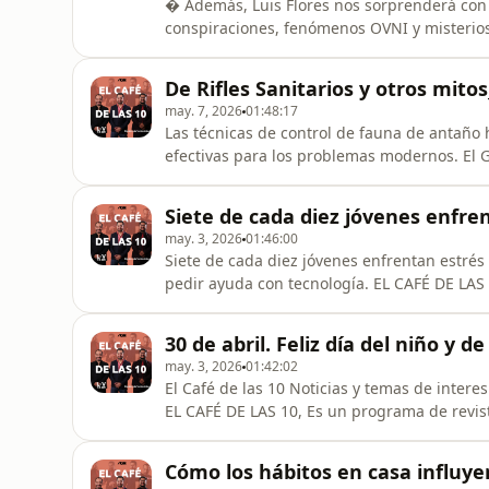
� Además, Luis Flores nos sorprenderá con s
conspiraciones, fenómenos OVNI y misterio
alcohol: ¿debe haber restricciones más seve
para controlar la venta y consumo de alcoh
De Rifles Sanitarios y otros mitos_
social y económico del alcohol en
may. 7, 2026
01:48:17
Las técnicas de control de fauna de antaño
efectivas para los problemas modernos. El G
exigen pensar fuera de la caja.
Siete de cada diez jóvenes enfre
may. 3, 2026
01:46:00
Siete de cada diez jóvenes enfrentan estré
pedir ayuda con tecnología. EL CAFÉ DE LAS
Salud, Sexo, Cultura, Política, Arte, Relaci
y grandes colaboradores cada día de la sem
30 de abril. Feliz día del niño y de
por: ADR NET
may. 3, 2026
01:42:02
El Café de las 10 Noticias y temas de interes 
EL CAFÉ DE LAS 10, Es un programa de revista
Arte, Relaciones de pareja, Ocio y más, co
cada día de la semana, te esperamos de lu
Cómo los hábitos en casa influyen 
"ACTIVANDO TUS