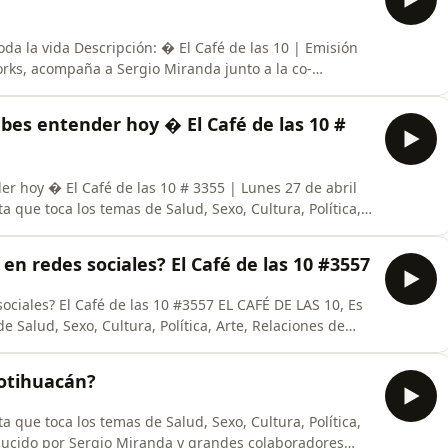
oda la vida Descripción: � El Café de las 10 | Emisión
rks, acompaña a Sergio Miranda junto a la co-
 enfocado en noticias y temas de actualidad que
a del día: ¿Cómo los hábitos en casa influyen en la
bes entender hoy � El Café de las 10 #
r hoy � El Café de las 10 # 3355 | Lunes 27 de abril
 que toca los temas de Salud, Sexo, Cultura, Política,
nducido por Sergio Miranda y grandes colaboradores
nes a viernes a las 10:00 am por: ADR NETWORKS,
 en redes sociales? El Café de las 10 #3557
ociales? El Café de las 10 #3557 EL CAFÉ DE LAS 10, Es
 Salud, Sexo, Cultura, Política, Arte, Relaciones de
iranda y grandes colaboradores cada día de la semana,
:00 am por: ADR NETWORKS, "ACTIVANDO TUS SENTIDOS".
eotihuacán?
 que toca los temas de Salud, Sexo, Cultura, Política,
nducido por Sergio Miranda y grandes colaboradores