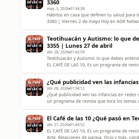
3360
may. 3, 2026
01:34:38
Hábitos en casa que definen tu salud para t
3360 | Viernes 2 de mayo Hoy en ADR Netwo
conducción de Mario Nájera en un programa
impactan directamente tu vida diaria. � Tem
Teotihuacán y Autismo: lo que de
salud a lo largo de la vida? Des
3355 | Lunes 27 de abril
abr. 28, 2026
01:42:59
Teotihuacán y Autismo: lo que debes entende
EL CAFÉ DE LAS 10, Es un programa de revista
Arte, Relaciones de pareja, Ocio y más, co
cada día de la semana, te esperamos de lu
¿Qué publicidad ven las infancias
"ACTIVANDO TUS SENTIDOS
abr. 28, 2026
01:34:12
¿Qué publicidad ven las infancias en redes s
un programa de revista que toca los temas de
pareja, Ocio y más, conducido por Sergio M
te esperamos de lunes a viernes a las 10
El Café de las 10 ¿Qué pasó en T
www.adrnetworks.
abr. 27, 2026
01:44:52
EL CAFÉ DE LAS 10, Es un programa de revista
Arte, Relaciones de pareja, Ocio y más, co