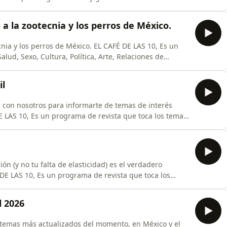
nes a viernes a las 10:00 am por: ADR NETWORKS,
orks.mx
 a la zootecnia y los perros de México.
cnia y los perros de México. EL CAFÉ DE LAS 10, Es un
lud, Sexo, Cultura, Política, Arte, Relaciones de
iranda y grandes colaboradores cada día de la semana,
:00 am por: ADR NETWORKS, "ACTIVANDO TUS SENTIDOS".
il
e con nosotros para informarte de temas de interés
DE LAS 10, Es un programa de revista que toca los temas
aciones de pareja, Ocio y más, conducido por Sergio
e la semana, te esperamos de lunes a viernes a las
ión (y no tu falta de elasticidad) es el verdadero
DE LAS 10, Es un programa de revista que toca los
e, Relaciones de pareja, Ocio y más, conducido por
a día de la semana, te esperamos de lunes a viernes a
l 2026
os temas más actualizados del momento, en México y el