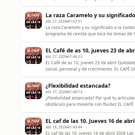
cada día de la semana, te esperamos de lu
"ACTIVANDO TUS SENTIDOS". www.adrnetw
La raza Caramelo y su significado
abr. 27, 2026
01:47:51
La raza Caramelo y su significado a la zoote
programa de revista que toca los temas de Sa
pareja, Ocio y más, conducido por Sergio M
te esperamos de lunes a viernes a las 10
EL Café de as 10, jueves 23 de abr
www.adrnetworks.mx
abr. 27, 2026
01:46:23
EL Café de as 10, jueves 23 de abril Quédat
social, personal y de crecimiento. EL CAFÉ 
de Salud, Sexo, Cultura, Política, Arte, Rel
Miranda y grandes colaboradores cada día d
¿Flexibilidad estancada?
10:00 am por: ADR
abr. 27, 2026
01:48:13
¿Flexibilidad estancada? Por qué tu articulac
obstáculo para moverte con fluidez EL CAFÉ 
temas de Salud, Sexo, Cultura, Política, Art
Sergio Miranda y grandes colaboradores cad
EL caf de las 10. Jueves 16 de abri
las 10:00 am por: AD
abr. 18, 2026
01:40:44
EL caf de las 10. Jueves 16 de abril 2026 L