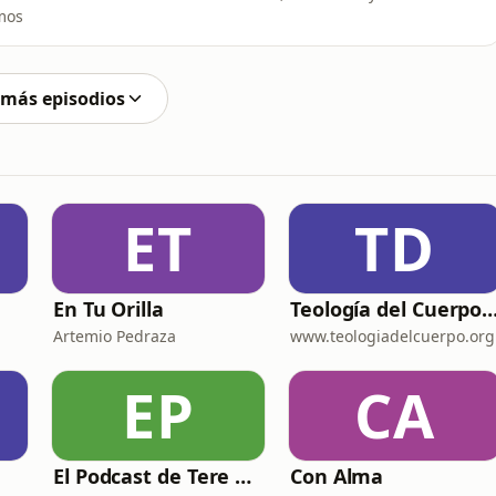
mos
 más episodios
ET
TD
En Tu Orilla
Teología del Cuerpo para Du
Artemio Pedraza
www.teologiadelcuerpo.org
EP
CA
El Podcast de Tere Díaz
Con Alma